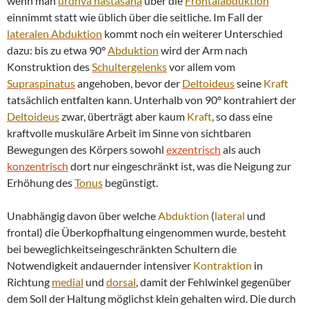
wenn man
urdhva hastasana
über die
Frontalabduktion
einnimmt statt wie üblich über die seitliche. Im Fall der
lateralen
Abduktion
kommt noch ein weiterer Unterschied
dazu: bis zu etwa 90°
Abduktion
wird der Arm nach
Konstruktion des
Schultergelenks
vor allem vom
Supraspinatus
angehoben, bevor der
Deltoideus
seine
Kraft
tatsächlich entfalten kann. Unterhalb von 90° kontrahiert der
Deltoideus
zwar, überträgt aber kaum
Kraft
, so dass eine
kraftvolle muskuläre Arbeit im Sinne von sichtbaren
Bewegungen des Körpers sowohl
exzentrisch
als auch
konzentrisch
dort nur eingeschränkt ist, was die Neigung zur
Erhöhung des
Tonus
begünstigt.
Unabhängig davon über welche
Abduktion
(
lateral
und
frontal) die Überkopfhaltung eingenommen wurde, besteht
bei beweglichkeitseingeschränkten Schultern die
Notwendigkeit andauernder intensiver
Kontraktion
in
Richtung
medial
und
dorsal
, damit der Fehlwinkel gegenüber
dem Soll der Haltung möglichst klein gehalten wird. Die durch