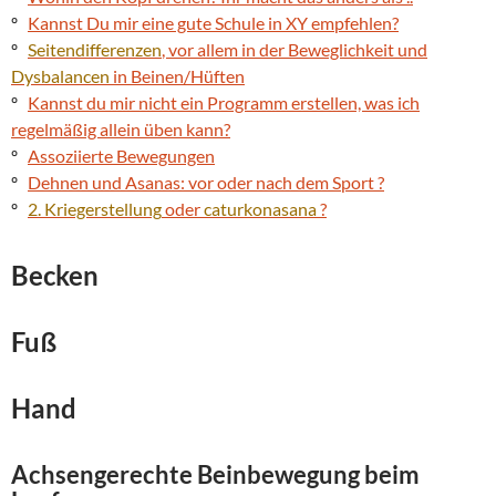
º
Kannst Du mir eine gute Schule in XY empfehlen?
º
Seitendifferenzen
, vor allem in der Beweglichkeit und
Dysbalancen
in Beinen/Hüften
º
Kannst du mir nicht ein Programm erstellen, was ich
regelmäßig allein üben kann?
º
Assoziierte Bewegungen
º
Dehnen und Asanas: vor oder nach dem Sport ?
º
2. Kriegerstellung
oder
caturkonasana
?
Becken
Fuß
Hand
Achsengerechte Beinbewegung beim