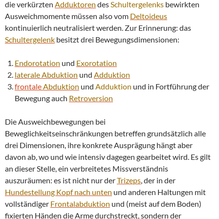
die verkürzten
Adduktoren
des
Schultergelenks
bewirkten
Ausweichmomente müssen also vom
Deltoideus
kontinuierlich neutralisiert werden. Zur Erinnerung: das
Schultergelenk
besitzt drei Bewegungsdimensionen:
Endorotation
und
Exorotation
laterale
Abduktion
und
Adduktion
frontale
Abduktion
und
Adduktion
und in Fortführung der
Bewegung auch
Retroversion
Die Ausweichbewegungen bei
Beweglichkeitseinschränkungen betreffen grundsätzlich alle
drei Dimensionen, ihre konkrete Ausprägung hängt aber
davon ab, wo und wie intensiv dagegen gearbeitet wird. Es gilt
an dieser Stelle, ein verbreitetes Missverständnis
auszuräumen: es ist nicht nur der
Trizeps
, der in der
Hundestellung Kopf nach unten
und anderen Haltungen mit
vollständiger
Frontalabduktion
und (meist auf dem Boden)
fixierten Händen die Arme durchstreckt, sondern der