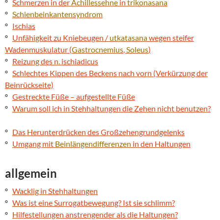
º
Schmerzen in der
Achillessehne
in
trikonasana
º
Schienbeinkantensyndrom
º
Ischias
º
Unfähigkeit zu Kniebeugen /
utkatasana
wegen steifer
Wadenmuskulatur (
Gastrocnemius
,
Soleus
)
º
Reizung des n. ischiadicus
º
Schlechtes Kippen des Beckens nach vorn (Verkürzung der
Beinrückseite)
º
Gestreckte Füße – aufgestellte Füße
º
Warum soll ich in Stehhaltungen die Zehen nicht benutzen?
º
Das Herunterdrücken des Großzehengrundgelenks
º
Umgang mit
Beinlängendifferenzen
in den Haltungen
allgemein
º
Wacklig in Stehhaltungen
º
Was ist eine Surrogatbewegung? Ist sie schlimm?
º
Hilfestellungen anstrengender als die Haltungen?