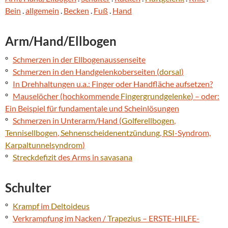
Bein
.
allgemein
.
Becken
.
Fuß
.
Hand
Arm/Hand/Ellbogen
º
Schmerzen in der Ellbogenaussenseite
º
Schmerzen in den Handgelenkoberseiten (
dorsal
)
º
In Drehhaltungen u.a.: Finger oder Handfläche aufsetzen?
º
Mauselöcher (hochkommende
Fingergrundgelenke
) – oder:
Ein Beispiel für fundamentale und Scheinlösungen
º
Schmerzen in Unterarm/Hand (
Golferellbogen
,
Tennisellbogen
,
Sehnenscheidenentzündung
,
RSI
-Syndrom,
Karpaltunnelsyndrom
)
º
Streckdefizit
des Arms in
savasana
Schulter
º
Krampf
im
Deltoideus
º
Verkrampfung im Nacken /
Trapezius
– ERSTE-HILFE-