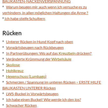
BAUKASTEN-NACKENVERSPANNUNG
º
Warum beugen mir, auch wenn ich versuche es zu
verhindern, in allen möglichen Haltungen die Arme ?
º
Ich habe steife Schultern
Rücken
º
Unterer Rücken in Hund Kopf nach oben
º
Vorwärtsbeugen nach Rückbeugen
º
In Partnerübungen: Wo auf das
Kreuzbein
drücken?
º
Veränderte Krümmung der
Wirbelsäule
º
Skoliose
º
Hohlkreuz
º
Hexenschuss
(
Lumbago
)
º
Schmerzen / Spannung im unteren Rücken – ERSTE HILFE
BAUKASTEN UNTERER Rücken
º
LWS-Buckel in Vorwärtsbeugen
º
Ich habe einen Buckel! Wie werde ich den los?
º
Schwacher Rücken