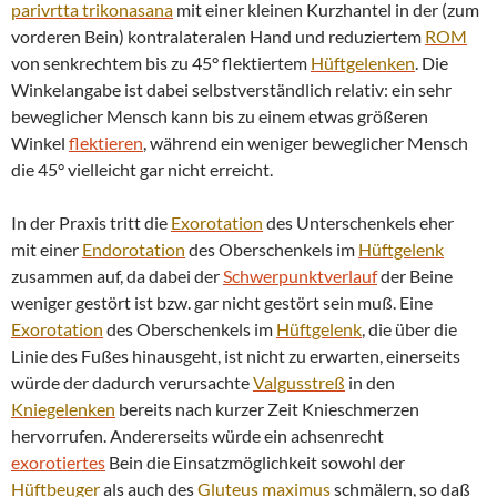
parivrtta
trikonasana
mit einer kleinen Kurzhantel in der (zum
vorderen Bein) kontralateralen Hand und reduziertem
ROM
von senkrechtem bis zu 45° flektiertem
Hüftgelenken
. Die
Winkelangabe ist dabei selbstverständlich relativ: ein sehr
beweglicher Mensch kann bis zu einem etwas größeren
Winkel
flektieren
, während ein weniger beweglicher Mensch
die 45° vielleicht gar nicht erreicht.
In der Praxis tritt die
Exorotation
des Unterschenkels eher
mit einer
Endorotation
des Oberschenkels im
Hüftgelenk
zusammen auf, da dabei der
Schwerpunktverlauf
der Beine
weniger gestört ist bzw. gar nicht gestört sein muß. Eine
Exorotation
des Oberschenkels im
Hüftgelenk
, die über die
Linie des Fußes hinausgeht, ist nicht zu erwarten, einerseits
würde der dadurch verursachte
Valgusstreß
in den
Kniegelenken
bereits nach kurzer Zeit Knieschmerzen
hervorrufen. Andererseits würde ein achsenrecht
exorotiertes
Bein die Einsatzmöglichkeit sowohl der
Hüftbeuger
als auch des
Gluteus maximus
schmälern, so daß