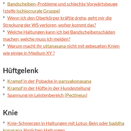
º
Bandscheiben
-Probleme und schlechte Vorwärtsbeuge
(steife
Ischiocrurale Gruppe
)
º
Wenn ich den Oberkörper kräftig drehe, geht mir die
Streckung der WS verloren, woher kommt das?
º
Welche Haltungen kann ich bei Bandscheibenschäden
machen, welche muss ich meiden?
º
Warum macht ihr
uttanasana
nicht mit gebeugten Knien
wie einige in Medium XY ?
Hüftgelenk
º
Krampf
in der Pobacke in
parsvakonasana
º
Krampf
in der Hüfte in der Hundestellung
º
Spannung im Leistenbereich (
Pectineus
)
Knie
º
Knie-Schmerzen in Haltungen mit Lotus-Bein oder
baddha
konasana
ähnlichen Haltungen