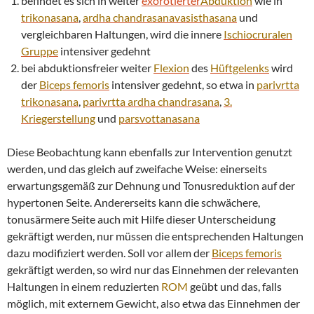
befindet es sich in weiter
exorotierter
Abduktion
wie in
trikonasana
,
ardha chandrasana
vasisthasana
und
vergleichbaren Haltungen, wird die innere
Ischiocruralen
Gruppe
intensiver gedehnt
bei abduktionsfreier weiter
Flexion
des
Hüftgelenks
wird
der
Biceps femoris
intensiver gedehnt, so etwa in
parivrtta
trikonasana
,
parivrtta
ardha chandrasana
,
3.
Kriegerstellung
und
parsvottanasana
Diese Beobachtung kann ebenfalls zur Intervention genutzt
werden, und das gleich auf zweifache Weise: einerseits
erwartungsgemäß zur Dehnung und Tonusreduktion auf der
hypertonen Seite. Andererseits kann die schwächere,
tonusärmere Seite auch mit Hilfe dieser Unterscheidung
gekräftigt werden, nur müssen die entsprechenden Haltungen
dazu modifiziert werden. Soll vor allem der
Biceps femoris
gekräftigt werden, so wird nur das Einnehmen der relevanten
Haltungen in einem reduzierten
ROM
geübt und das, falls
möglich, mit externem Gewicht, also etwa das Einnehmen der