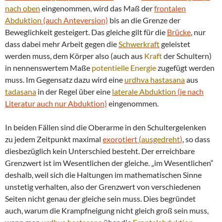
nach oben
eingenommen, wird das Maß der
frontalen
Abduktion
(auch Anteversion)
bis an die Grenze der
Beweglichkeit gesteigert. Das gleiche gilt für die
Brücke
, nur
dass dabei mehr Arbeit gegen die
Schwerkraft
geleistet
werden muss, dem Körper also (auch aus
Kraft
der Schultern)
in nennenswertem Maße
potentielle Energie
zugefügt werden
muss. Im Gegensatz dazu wird eine
urdhva hastasana
aus
tadasana
in der Regel über eine
laterale
Abduktion
(je nach
Literatur auch nur Abduktion)
eingenommen.
In beiden Fällen sind die Oberarme in den Schultergelenken
zu jedem Zeitpunkt maximal
exorotiert (
ausgedreht
)
, so dass
diesbezüglich kein Unterschied besteht. Der erreichbare
Grenzwert ist im Wesentlichen der gleiche. „im Wesentlichen“
deshalb, weil sich die Haltungen im mathematischen Sinne
unstetig verhalten, also der Grenzwert von verschiedenen
Seiten nicht genau der gleiche sein muss. Dies begründet
auch, warum die Krampfneigung nicht gleich groß sein muss,