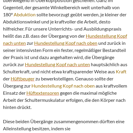
überwiegend in Überkopfposition geschehen. Ganz im
Gegenteil, der gesamte Winkelbereich weit unterhalb von
180°
Abduktion
sollte bevorzugt geübt werden, je kleiner der
Abduktionswinkel und je kraftvoller die Arbeit, desto
hilfreicher. Für unsere Unterrichts- und Ausbildungspraxis
heißt das z.B. dass der Übergang von der
Hundestellung Kopf
nach unten
zur
Hundestellung Kopf nach oben
und zurück in
seiner intensivsten Form ein fester, regelmäßiger Bestandteil
der Praxis ist und dazu angehalten wird, die Übergänge
zurück zur
Hundestellung Kopf nach unten
hauptsächlich aus
Schulterkraft, und nicht etwa kraftsparender Weise aus
Kraft
der
Hüftbeuger
zu bewerkstelligen. Genauso sollte der
Übergang zur
Hundestellung Kopf nach oben
aus kraftvollem
Einsatz der
Hüftextensoren
gegen die maximal mögliche
Arbeit der Schultermuskulatur erfolgen, die den Körper nach
hinten drückt.
Diese beiden Übergänge zusammengenommen dürften eine
Alleinstellung besitzen, indem sie