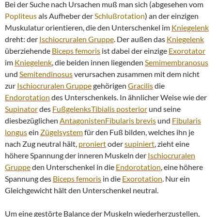
Bei der Suche nach Ursachen muß man sich (abgesehen vom
Popliteus
als Aufheber der
Schlußrotation
) an der einzigen
Muskulatur orientieren, die den Unterschenkel im
Kniegelenk
dreht: der
Ischiocruralen Gruppe
. Der außen das
Kniegelenk
überziehende
Biceps femoris
ist dabei der einzige
Exorotator
im
Kniegelenk
, die beiden innen liegenden
Semimembranosus
und
Semitendinosus
verursachen zusammen mit dem nicht
zur
Ischiocruralen Gruppe
gehörigen
Gracilis
die
Endorotation
des Unterschenkels. In ähnlicher Weise wie der
Supinator
des
Fußgelenks
Tibialis
posterior
und seine
diesbezüglichen
Antagonisten
Fibularis brevis
und
Fibularis
longus
ein
Zügelsystem
für den Fuß bilden, welches ihn je
nach Zug neutral hält,
proniert
oder
supiniert
, zieht eine
höhere Spannung der inneren Muskeln der
Ischiocruralen
Gruppe
den Unterschenkel in die
Endorotation
, eine höhere
Spannung des
Biceps femoris
in die
Exorotation
. Nur ein
Gleichgewicht hält den Unterschenkel neutral.
Um eine gestörte Balance der Muskeln wiederherzustellen,