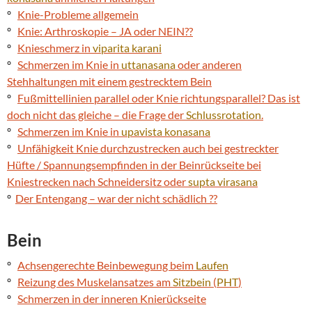
º
Knie-Probleme allgemein
º
Knie: Arthroskopie – JA oder NEIN??
º
Knieschmerz in
viparita karani
º
Schmerzen im Knie in
uttanasana
oder anderen
Stehhaltungen mit einem gestrecktem Bein
º
Fußmittellinien parallel oder Knie richtungsparallel? Das ist
doch nicht das gleiche – die Frage der
Schlussrotation
.
º
Schmerzen im Knie in
upavista konasana
º
Unfähigkeit Knie durchzustrecken auch bei gestreckter
Hüfte / Spannungsempfinden in der Beinrückseite bei
Kniestrecken nach Schneidersitz oder
supta
virasana
º
Der Entengang – war der nicht schädlich ??
Bein
º
Achsengerechte Beinbewegung beim
Laufen
º
Reizung des Muskelansatzes am
Sitzbein
(
PHT
)
º
Schmerzen in der inneren Knierückseite