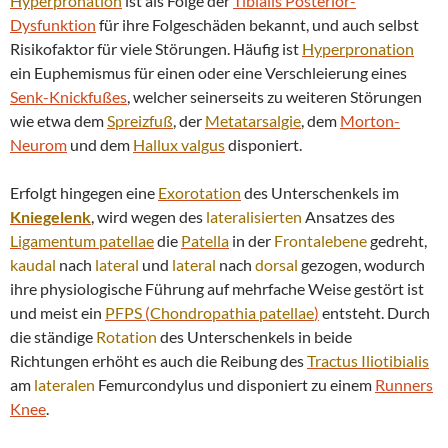
Hyperpronation
ist als Folge der
Tibialis Posterior-
Dysfunktion
für ihre Folgeschäden bekannt, und auch selbst
Risikofaktor für viele Störungen. Häufig ist
Hyperpronation
ein Euphemismus für einen oder eine Verschleierung eines
Senk-Knickfußes
, welcher seinerseits zu weiteren Störungen
wie etwa dem
Spreizfuß
, der
Metatarsalgie
, dem
Morton-
Neurom
und dem
Hallux
valgus
disponiert.
Erfolgt hingegen eine
Exorotation
des Unterschenkels im
Kniegelenk
, wird wegen des
lateralisierten
Ansatzes des
Ligamentum patellae
die
Patella
in der
Frontalebene
gedreht,
kaudal
nach
lateral
und
lateral
nach
dorsal
gezogen, wodurch
ihre physiologische Führung auf mehrfache Weise gestört ist
und meist ein
PFPS
(
Chondropathia patellae
)
entsteht. Durch
die ständige
Rotation
des Unterschenkels in beide
Richtungen erhöht es auch die Reibung des
Tractus Iliotibialis
am
lateralen
Femurcondylus und disponiert zu einem
Runners
Knee
.