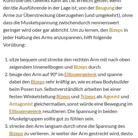
Kontrolle des Gelenks kann als i.w. erreicht gelten, wenn
der/die Ausführende in der Lage ist, von der
Beugung
der
Arme zur Überstreckung überzugehen (und umgekehrt), ohne
dass die Muskelspannung zwischendurch nennenswert
geringer wird oder gar abbricht. Um zu lernen, den
Bizeps
in
jeder Haltung des Arms anzuspannen, hilft folgende
Vorübung:
sitze bequem und strecke den rechten Arm mit nach oben
zeigendem Innenellbogen und
Bizeps
durch
beuge den Arm auf 90° im
Ellbogengelenk
und spanne
dabei den
Bizeps
sehr kräftig an, wie es etwa Bodybuilder
beim Posen tun. Selbstverständlich arbeiten bei einer
festen Winkelstellung
Bizeps
und
Trizeps
als
Agonist
und
Antagonist
gleichermaßen, sonst würde eine Bewegung im
Ellbogengelenk
resultieren. Die Spannung in beiden
Muskelgruppen sollte gut zu fühlen sein.
strecke den Arm langsam durch ohne die Spannung des
Bizeps
zu verlieren. Je weiter der Arm gestreckt wird, desto