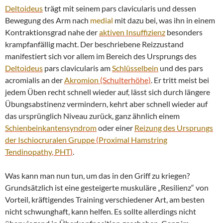
Deltoideus
trägt mit seinem pars clavicularis und dessen
Bewegung des Arm nach
medial
mit dazu bei, was ihn in einem
Kontraktionsgrad nahe der
aktiven Insuffizienz
besonders
krampfanfällig macht. Der beschriebene Reizzustand
manifestiert sich vor allem im Bereich des Ursprungs des
Deltoideus
pars clavicularis am
Schlüsselbein
und des pars
acromialis an der
Akromion
(Schulterhöhe)
. Er tritt meist bei
jedem Üben recht schnell wieder auf, lässt sich durch längere
Übungsabstinenz vermindern, kehrt aber schnell wieder auf
das ursprünglich Niveau zurück, ganz ähnlich einem
Schienbeinkantensyndrom
oder einer
Reizung des Ursprungs
der
Ischiocruralen Gruppe
(
Proximal Hamstring
Tendinopathy
,
PHT
)
.
Was kann man nun tun, um das in den Griff zu kriegen?
Grundsätzlich ist eine gesteigerte muskuläre „Resilienz“ von
Vorteil, kräftigendes Training verschiedener Art, am besten
nicht schwunghaft, kann helfen. Es sollte allerdings nicht