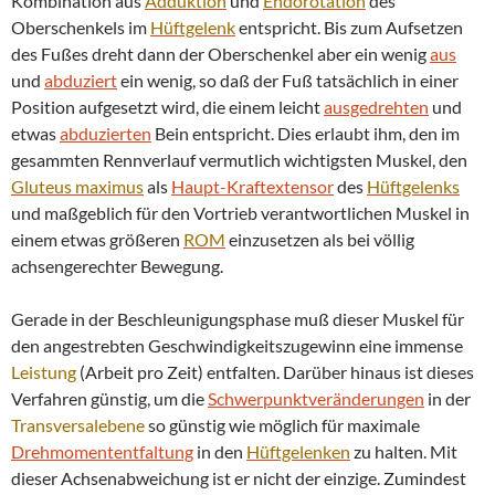
Kombination aus
Adduktion
und
Endorotation
des
Oberschenkels im
Hüftgelenk
entspricht. Bis zum Aufsetzen
des Fußes dreht dann der Oberschenkel aber ein wenig
aus
und
abduziert
ein wenig, so daß der Fuß tatsächlich in einer
Position aufgesetzt wird, die einem leicht
ausgedrehten
und
etwas
abduzierten
Bein entspricht. Dies erlaubt ihm, den im
gesammten Rennverlauf vermutlich wichtigsten Muskel, den
Gluteus maximus
als
Haupt-Kraftextensor
des
Hüftgelenks
und maßgeblich für den Vortrieb verantwortlichen Muskel in
einem etwas größeren
ROM
einzusetzen als bei völlig
achsengerechter Bewegung.
Gerade in der Beschleunigungsphase muß dieser Muskel für
den angestrebten Geschwindigkeitszugewinn eine immense
Leistung
(Arbeit pro Zeit) entfalten. Darüber hinaus ist dieses
Verfahren günstig, um die
Schwerpunktveränderungen
in der
Transversalebene
so günstig wie möglich für maximale
Drehmomententfaltung
in den
Hüftgelenken
zu halten. Mit
dieser Achsenabweichung ist er nicht der einzige. Zumindest