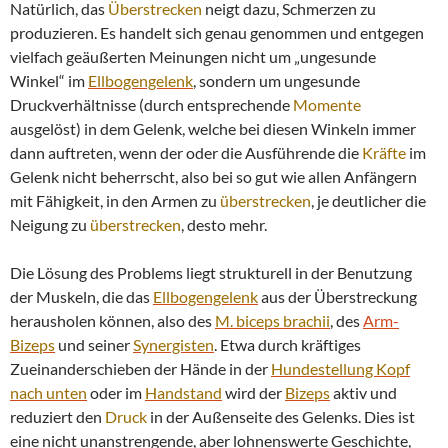
Natürlich, das
Überstrecken
neigt dazu, Schmerzen zu
produzieren. Es handelt sich genau genommen und entgegen
vielfach geäußerten Meinungen nicht um „ungesunde
Winkel“ im
Ellbogengelenk
, sondern um ungesunde
Druckverhältnisse (durch entsprechende
Momente
ausgelöst) in dem Gelenk, welche bei diesen Winkeln immer
dann auftreten, wenn der oder die Ausführende die
Kräfte
im
Gelenk nicht beherrscht, also bei so gut wie allen Anfängern
mit Fähigkeit, in den Armen zu
überstrecken
, je deutlicher die
Neigung zu
überstrecken
, desto mehr.
Die Lösung des Problems liegt strukturell in der Benutzung
der Muskeln, die das
Ellbogengelenk
aus der Überstreckung
herausholen können, also des
M. biceps brachii
, des
Arm-
Bizeps
und seiner
Synergisten
. Etwa durch kräftiges
Zueinanderschieben der Hände in der
Hundestellung Kopf
nach unten
oder im
Handstand
wird der
Bizeps
aktiv und
reduziert den
Druck
in der Außenseite des Gelenks. Dies ist
eine nicht unanstrengende, aber lohnenswerte Geschichte,