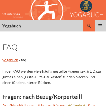
Zum
Inhalt
springen
Suchen
Yogabuch
PRIMÄR
MENÜ
FAQ
yogabuch
/ faq
In der FAQ werden viele häufig gestellte Fragen geklärt. Dazu
gibt es einen „Erste-Hilfe-Baukasten“ für den Nacken und
einen für den unteren Rücken.
Fragen: nach Bezug/Körperteill
Arm/Hand/Ellbogen
.
Schulter
.
Rücken
.
Hüftgelenk
.
Knie
.