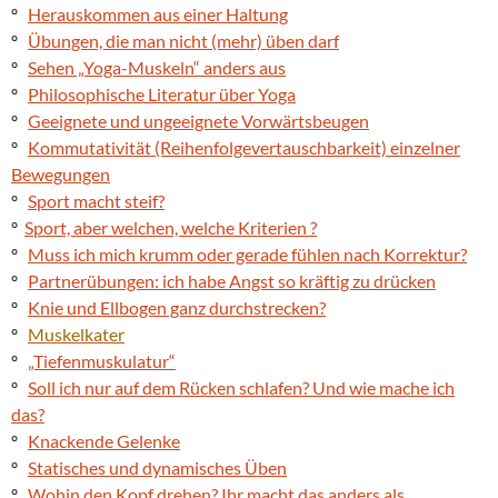
º
Herauskommen aus einer Haltung
º
Übungen, die man nicht (mehr) üben darf
º
Sehen „Yoga-Muskeln“ anders aus
º
Philosophische Literatur über Yoga
º
Geeignete und ungeeignete Vorwärtsbeugen
º
Kommutativität (Reihenfolgevertauschbarkeit) einzelner
Bewegungen
º
Sport macht steif?
º
Sport, aber welchen, welche Kriterien ?
º
Muss ich mich krumm oder gerade fühlen nach Korrektur?
º
Partnerübungen: ich habe Angst so kräftig zu drücken
º
Knie und Ellbogen ganz durchstrecken?
º
Muskelkater
º
„Tiefenmuskulatur“
º
Soll ich nur auf dem Rücken schlafen? Und wie mache ich
das?
º
Knackende Gelenke
º
Statisches und dynamisches Üben
º
Wohin den Kopf drehen? Ihr macht das anders als ..