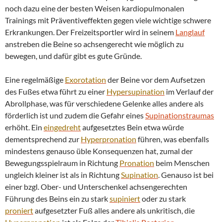
noch dazu eine der besten Weisen kardiopulmonalen
Trainings mit Präventiveffekten gegen viele wichtige schwere
Erkrankungen. Der Freizeitsportler wird in seinem
Langlauf
anstreben die Beine so achsengerecht wie möglich zu
bewegen, und dafür gibt es gute Gründe.
Eine regelmäßige
Exorotation
der Beine vor dem Aufsetzen
des Fußes etwa führt zu einer
Hypersupination
im Verlauf der
Abrollphase, was für verschiedene Gelenke alles andere als
förderlich ist und zudem die Gefahr eines
Supinationstraumas
erhöht. Ein
eingedreht
aufgesetztes Bein etwa würde
dementsprechend zur
Hyperpronation
führen, was ebenfalls
mindestens genauso üble Konsequenzen hat, zumal der
Bewegungsspielraum in Richtung
Pronation
beim Menschen
ungleich kleiner ist als in Richtung
Supination
. Genauso ist bei
einer bzgl. Ober- und Unterschenkel achsengerechten
Führung des Beins ein zu stark
supiniert
oder zu stark
proniert
aufgesetzter Fuß alles andere als unkritisch, die