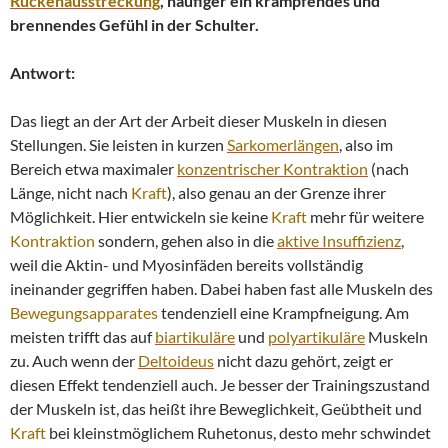
Rückenausstreckung
, häufiger ein krampfendes und
brennendes Gefühl in der Schulter.
Antwort:
Das liegt an der Art der Arbeit dieser Muskeln in diesen
Stellungen. Sie leisten in kurzen
Sarkomerlängen
, also im
Bereich etwa maximaler
konzentrischer
Kontraktion
(nach
Länge, nicht nach
Kraft
), also genau an der Grenze ihrer
Möglichkeit. Hier entwickeln sie keine
Kraft
mehr für weitere
Kontraktion
sondern, gehen also in die
aktive Insuffizienz
,
weil die Aktin- und Myosinfäden bereits vollständig
ineinander gegriffen haben. Dabei haben fast alle Muskeln des
Bewegungsapparates
tendenziell eine Krampfneigung. Am
meisten trifft das auf
biartikuläre
und
polyartikuläre
Muskeln
zu. Auch wenn der
Deltoideus
nicht dazu gehört, zeigt er
diesen Effekt tendenziell auch. Je besser der Trainingszustand
der Muskeln ist, das heißt ihre Beweglichkeit, Geübtheit und
Kraft
bei kleinstmöglichem Ruhetonus, desto mehr schwindet