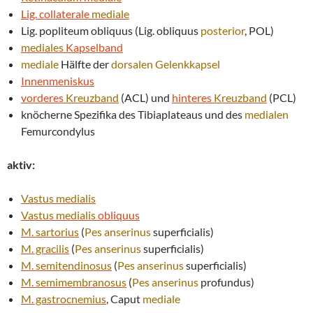
Lig. collaterale
mediale
Lig. popliteum obliquus (Lig. obliquus
posterior
, POL)
mediales
Kapselband
mediale
Hälfte der
dorsalen
Gelenkkapsel
Innenmeniskus
vorderes
Kreuzband
(ACL) und
hinteres
Kreuzband
(PCL)
knöcherne Spezifika des Tibiaplateaus und des
medialen
Femurcondylus
aktiv:
Vastus medialis
Vastus medialis
obliquus
M. sartorius
(
Pes anserinus
superficialis)
M. gracilis
(
Pes anserinus
superficialis)
M. semitendinosus
(
Pes anserinus
superficialis)
M. semimembranosus
(
Pes anserinus
profundus)
M. gastrocnemius
, Caput
mediale