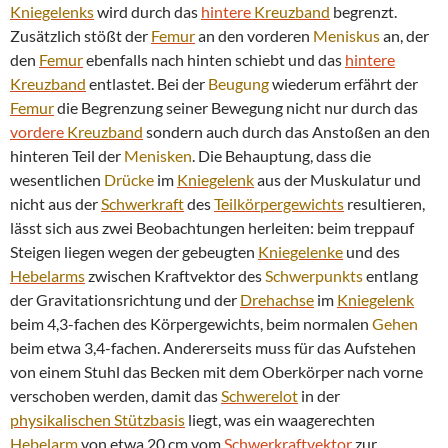
Kniegelenks
wird durch das
hintere
Kreuzband
begrenzt.
Zusätzlich stößt der
Femur
an den vorderen
Meniskus
an, der
den
Femur
ebenfalls nach hinten schiebt und das
hintere
Kreuzband
entlastet. Bei der
Beugung
wiederum erfährt der
Femur
die Begrenzung seiner Bewegung nicht nur durch das
vordere
Kreuzband
sondern auch durch das Anstoßen an den
hinteren Teil der
Menisken
. Die Behauptung, dass die
wesentlichen
Drücke
im
Kniegelenk
aus der Muskulatur und
nicht aus der
Schwerkraft
des
Teilkörpergewichts
resultieren,
lässt sich aus zwei Beobachtungen herleiten: beim treppauf
Steigen liegen wegen der gebeugten
Kniegelenke
und des
Hebelarms
zwischen Kraftvektor des
Schwerpunkts
entlang
der Gravitationsrichtung und der
Drehachse
im
Kniegelenk
beim 4,3-fachen des Körpergewichts, beim normalen
Gehen
beim etwa 3,4-fachen. Andererseits muss für das Aufstehen
von einem Stuhl das Becken mit dem Oberkörper nach vorne
verschoben werden, damit das
Schwerelot
in der
physikalischen
Stützbasis
liegt, was ein waagerechten
Hebelarm
von etwa 20 cm vom
Schwerkraftvektor
zur