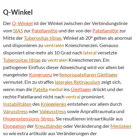
Q-Winkel
Der
Q-Winkel
ist der Winkel zwischen der Verbindungslinie
vom
SIAS
zur
Patellamitte
und der von der
Patellamitte
zur
Mitte der
Tuberositas tibiae
. Winkel ab 20° gelten als anormal
und disponieren zu
ventralen
Knieschmerzen. Genauso
disponiert eine mehr als 10 Grad nach
lateral
versetzte
Tuberositas tibiae
zu
ventralen
Knieschmerzen. Ein
pathogener Einfluss dieser Abweichung wird vor allem bei
mangelnder
Kongruenz
im
femoropatellaren Gleitlager
vermutet. Ein zu straffes
laterales
Retinaculum
zeigt sich,
wenn man die
Patella
medial
ins
Gleitlager
drückt und der
rechte Patellarand nicht nach
ventral
prominiert.
Instabilitäten
des
Kniegelenks
entstehen vor allem durch
Varusstress
oder
Valgusstress
sowie Anpralltraumata und
Hyperextensions-Stress
. Sie resultieren intraartikulär aus
Elongation
der
Kreuzbänder
oder Veränderung der
Menisken
so wie extra artikulär aus Veränderungen der