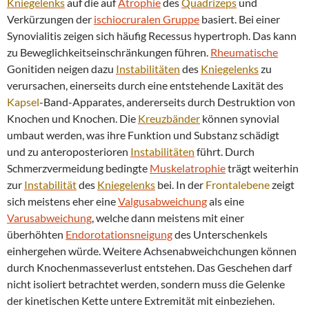
Kniegelenks
auf die auf
Atrophie
des
Quadrizeps
und
Verkürzungen der
ischiocruralen Gruppe
basiert. Bei einer
Synovialitis zeigen sich häufig Recessus hypertroph. Das kann
zu Beweglichkeitseinschränkungen führen.
Rheumatische
Gonitiden neigen dazu
Instabilitäten
des
Kniegelenks
zu
verursachen, einerseits durch eine entstehende Laxität des
Kapsel
-Band-Apparates, andererseits durch Destruktion von
Knochen und Knochen. Die
Kreuzbänder
können synovial
umbaut werden, was ihre Funktion und Substanz schädigt
und zu anteroposterioren
Instabilitäten
führt. Durch
Schmerzvermeidung bedingte
Muskelatrophie
trägt weiterhin
zur
Instabilität
des
Kniegelenks
bei. In der
Frontalebene
zeigt
sich meistens eher eine
Valgusabweichung
als eine
Varusabweichung
, welche dann meistens mit einer
überhöhten
Endorotationsneigung
des Unterschenkels
einhergehen würde. Weitere Achsenabweichchungen können
durch Knochenmasseverlust entstehen. Das Geschehen darf
nicht isoliert betrachtet werden, sondern muss die Gelenke
der kinetischen Kette untere Extremität mit einbeziehen.