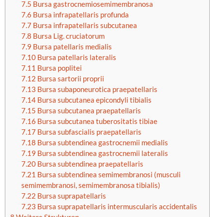
7.5
Bursa gastrocnemiosemimembranosa
7.6
Bursa infrapatellaris profunda
7.7
Bursa infrapatellaris subcutanea
7.8
Bursa Lig. cruciatorum
7.9
Bursa patellaris medialis
7.10
Bursa patellaris lateralis
7.11
Bursa poplitei
7.12
Bursa sartorii proprii
7.13
Bursa subaponeurotica praepatellaris
7.14
Bursa subcutanea epicondyli tibialis
7.15
Bursa subcutanea praepatellaris
7.16
Bursa subcutanea tuberositatis tibiae
7.17
Bursa subfascialis praepatellaris
7.18
Bursa subtendinea gastrocnemii medialis
7.19
Bursa subtendinea gastrocnemii lateralis
7.20
Bursa subtendinea praepatellaris
7.21
Bursa subtendinea semimembranosi (musculi
semimembranosi, semimembranosa tibialis)
7.22
Bursa suprapatellaris
7.23
Bursa suprapatellaris intermuscularis accidentalis