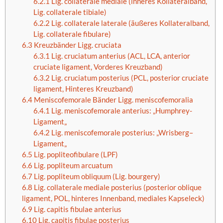
6.2.1
Lig. collaterale mediale (inneres Kollateralband,
Lig. collaterale tibiale)
6.2.2
Lig. collaterale laterale (äußeres Kollateralband,
Lig. collaterale fibulare)
6.3
Kreuzbänder Ligg. cruciata
6.3.1
Lig. cruciatum anterius (ACL, LCA, anterior
cruciate ligament, Vorderes Kreuzband)
6.3.2
Lig. cruciatum posterius (PCL, posterior cruciate
ligament, Hinteres Kreuzband)
6.4
Meniscofemorale Bänder Ligg. meniscofemoralia
6.4.1
Lig. meniscofemorale anterius: „Humphrey-
Ligament„
6.4.2
Lig. meniscofemorale posterius: „Wrisberg–
Ligament„
6.5
Lig. popliteofibulare (LPF)
6.6
Lig. popliteum arcuatum
6.7
Lig. popliteum obliquum (Lig. bourgery)
6.8
Lig. collaterale mediale posterius (posterior oblique
ligament, POL, hinteres Innenband, mediales Kapseleck)
6.9
Lig. capitis fibulae anterius
6.10
Lig. capitis fibulae posterius