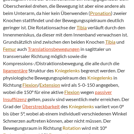
Oberschenkel drehen, die Bewegung ist aber eine andere als
beim Unterarm, da hier kein Überwenden (
Pronation
) zweier
Knochen stattfindet und der Bewegungsspielraum deutlich
geringer ist. Die Rotationsachse der
Tibia
verläuft durch den
Innenmeniskus, da dieser mit dem Innenband verwachsen ist.
Grundsätzlich sind zwischen den beiden Knochen
Tibia
und
Femur
auch
Translationsbewegungen
in sagittaler un
transversaler Richtung möglich sowie die
Kompressions-/Distraktionsbewegung, die alle durch die
ligamentäre
Struktur des
Kniegelenks
begrenzt werden. Der
physiologische Bewegungsspielraum des
Kniegelenks
in
Richtung
Flexion
/
Extension
wird als 5-0-150 angegeben,
wobei die 150° für eine aktive
Flexion
wegen
passiver
Insuffiizenz
gelten, passiv sind wesentlich mehr erreichen. Der
Grad der
Überstreckbarkeit
des
Kniegelenks
variiert von 0°
bis über 5°, wobei ab einem individuell verschiedenen Winkel
Schmerzen auftreten können, aber nicht müssen. Der
Bewegungsraum in Richtung
Rotation
wird mit 10°