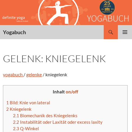
Zum
Inhalt
springen
Suchen
Yogabuch
PRIMÄR
MENÜ
GELENK: KNIEGELENK
yogabuch
/
gelenke
/ kniegelenk
Inhalt
on/off
1
Bild: Knie von lateral
2
Kniegelenk
2.1
Biomechanik des Kniegelenks
2.2
Instabilität oder Laxität oder excess laxity
2.3
Q-Winkel