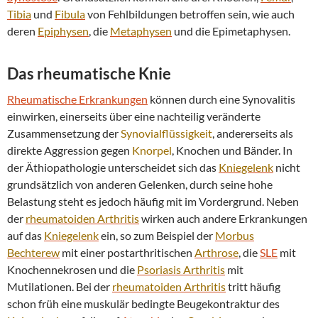
Tibia
und
Fibula
von Fehlbildungen betroffen sein, wie auch
deren
Epiphysen
, die
Metaphysen
und die Epimetaphysen.
Das rheumatische Knie
Rheumatische Erkrankungen
können durch eine Synovalitis
einwirken, einerseits über eine nachteilig veränderte
Zusammensetzung der
Synovialflüssigkeit
, andererseits als
direkte Aggression gegen
Knorpel
, Knochen und Bänder. In
der Äthiopathologie unterscheidet sich das
Kniegelenk
nicht
grundsätzlich von anderen Gelenken, durch seine hohe
Belastung steht es jedoch häufig mit im Vordergrund. Neben
der
rheumatoiden
Arthritis
wirken auch andere Erkrankungen
auf das
Kniegelenk
ein, so zum Beispiel der
Morbus
Bechterew
mit einer postarthritischen
Arthrose
, die
SLE
mit
Knochennekrosen und die
Psoriasis
Arthritis
mit
Mutilationen. Bei der
rheumatoiden
Arthritis
tritt häufig
schon früh eine muskulär bedingte Beugekontraktur des