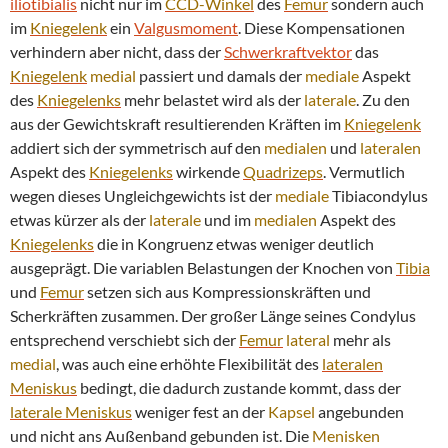
iliotibialis
nicht nur im
CCD-Winkel
des
Femur
sondern auch
im
Kniegelenk
ein
Valgusmoment
. Diese Kompensationen
verhindern aber nicht, dass der
Schwerkraftvektor
das
Kniegelenk
medial
passiert und damals der
mediale
Aspekt
des
Kniegelenks
mehr belastet wird als der
laterale
. Zu den
aus der Gewichtskraft resultierenden Kräften im
Kniegelenk
addiert sich der symmetrisch auf den
medialen
und
lateralen
Aspekt des
Kniegelenks
wirkende
Quadrizeps
. Vermutlich
wegen dieses Ungleichgewichts ist der
mediale
Tibiacondylus
etwas kürzer als der
laterale
und im
medialen
Aspekt des
Kniegelenks
die in Kongruenz etwas weniger deutlich
ausgeprägt. Die variablen Belastungen der Knochen von
Tibia
und
Femur
setzen sich aus Kompressionskräften und
Scherkräften zusammen. Der großer Länge seines Condylus
entsprechend verschiebt sich der
Femur
lateral
mehr als
medial
, was auch eine erhöhte Flexibilität des
lateralen
Meniskus
bedingt, die dadurch zustande kommt, dass der
laterale
Meniskus
weniger fest an der
Kapsel
angebunden
und nicht ans Außenband gebunden ist. Die
Menisken