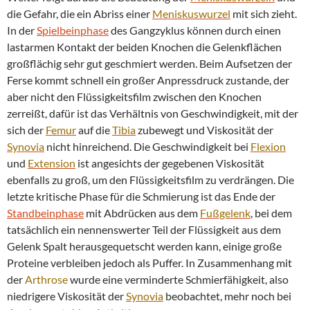
die Gefahr, die ein Abriss einer
Meniskuswurzel
mit sich zieht.
In der
Spielbeinphase
des Gangzyklus können durch einen
lastarmen Kontakt der beiden Knochen die Gelenkflächen
großflächig sehr gut geschmiert werden. Beim Aufsetzen der
Ferse kommt schnell ein großer Anpressdruck zustande, der
aber nicht den Flüssigkeitsfilm zwischen den Knochen
zerreißt, dafür ist das Verhältnis von Geschwindigkeit, mit der
sich der
Femur
auf die
Tibia
zubewegt und Viskosität der
Synovia
nicht hinreichend. Die Geschwindigkeit bei
Flexion
und
Extension
ist angesichts der gegebenen Viskosität
ebenfalls zu groß, um den Flüssigkeitsfilm zu verdrängen. Die
letzte kritische Phase für die Schmierung ist das Ende der
Standbeinphase
mit Abdrücken aus dem
Fußgelenk
, bei dem
tatsächlich ein nennenswerter Teil der Flüssigkeit aus dem
Gelenk Spalt herausgequetscht werden kann, einige große
Proteine verbleiben jedoch als Puffer. In Zusammenhang mit
der
Arthrose
wurde eine verminderte Schmierfähigkeit, also
niedrigere Viskosität der
Synovia
beobachtet, mehr noch bei