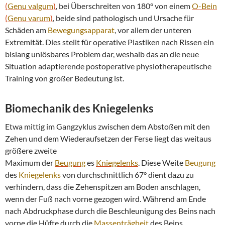
(
Genu valgum
)
, bei Überschreiten von 180° von einem
O-Bein
(
Genu varum
)
, beide sind pathologisch und Ursache für
Schäden am
Bewegungsapparat
, vor allem der unteren
Extremität. Dies stellt für operative Plastiken nach Rissen ein
bislang unlösbares Problem dar, weshalb das an die neue
Situation adaptierende postoperative physiotherapeutische
Training von großer Bedeutung ist.
Biomechanik des
Kniegelenks
Etwa mittig im Gangzyklus zwischen dem Abstoßen mit den
Zehen und dem Wiederaufsetzen der Ferse liegt das weitaus
größere zweite
Maximum der
Beugung
es
Kniegelenks
. Diese Weite
Beugung
des
Kniegelenks
von durchschnittlich 67° dient dazu zu
verhindern, dass die Zehenspitzen am Boden anschlagen,
wenn der Fuß nach vorne gezogen wird. Während am Ende
nach Abdruckphase durch die Beschleunigung des Beins nach
vorne die Hüfte durch die
Massenträgheit
des Beins