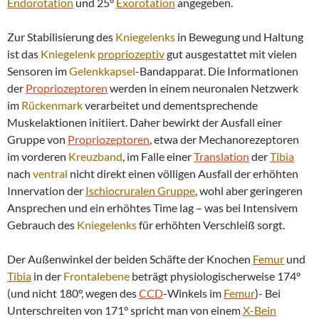
Endorotation
und 25°
Exorotation
angegeben.
Zur Stabilisierung des
Kniegelenks
in Bewegung und Haltung
ist das
Kniegelenk
propriozeptiv
gut ausgestattet mit vielen
Sensoren im
Gelenkkapsel
-Bandapparat. Die Informationen
der
Propriozeptoren
werden in einem neuronalen Netzwerk
im
Rückenmark
verarbeitet und dementsprechende
Muskelaktionen initiiert. Daher bewirkt der Ausfall einer
Gruppe von
Propriozeptoren
, etwa der Mechanorezeptoren
im vorderen
Kreuzband
, im Falle einer
Translation
der
Tibia
nach
ventral
nicht direkt einen völligen Ausfall der erhöhten
Innervation der
Ischiocruralen Gruppe
, wohl aber geringeren
Ansprechen und ein erhöhtes Time lag – was bei Intensivem
Gebrauch des
Kniegelenks
für erhöhten Verschleiß sorgt.
Der Außenwinkel der beiden Schäfte der Knochen
Femur
und
Tibia
in der
Frontalebene
beträgt physiologischerweise 174°
(und nicht 180°, wegen des
CCD
-Winkels im
Femur
)- Bei
Unterschreiten von 171° spricht man von einem
X-Bein