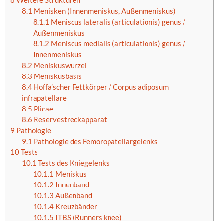
8
Weitere Strukturen
8.1
Menisken (Innenmeniskus, Außenmeniskus)
8.1.1
Meniscus lateralis (articulationis) genus /
Außenmeniskus
8.1.2
Meniscus medialis (articulationis) genus /
Innenmeniskus
8.2
Meniskuswurzel
8.3
Meniskusbasis
8.4
Hoffa’scher Fettkörper / Corpus adiposum
infrapatellare
8.5
Plicae
8.6
Reservestreckapparat
9
Pathologie
9.1
Pathologie des Femoropatellargelenks
10
Tests
10.1
Tests des Kniegelenks
10.1.1
Meniskus
10.1.2
Innenband
10.1.3
Außenband
10.1.4
Kreuzbänder
10.1.5
ITBS (Runners knee)