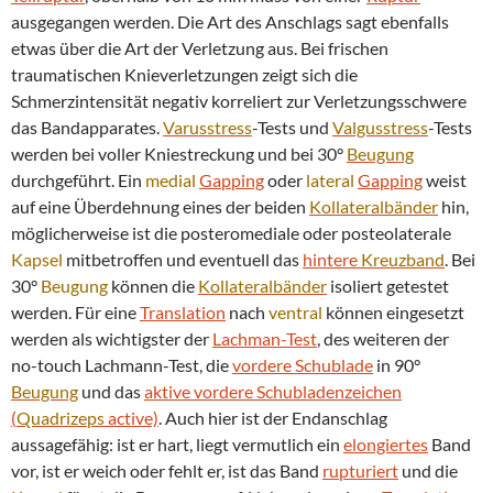
ausgegangen werden. Die Art des Anschlags sagt ebenfalls
etwas über die Art der Verletzung aus. Bei frischen
traumatischen Knieverletzungen zeigt sich die
Schmerzintensität negativ korreliert zur Verletzungsschwere
das Bandapparates.
Varusstress
-Tests und
Valgusstress
-Tests
werden bei voller Kniestreckung und bei 30°
Beugung
durchgeführt. Ein
medial
Gapping
oder
lateral
Gapping
weist
auf eine Überdehnung eines der beiden
Kollateralbänder
hin,
möglicherweise ist die posteromediale oder posteolaterale
Kapsel
mitbetroffen und eventuell das
hintere
Kreuzband
. Bei
30°
Beugung
können die
Kollateralbänder
isoliert getestet
werden. Für eine
Translation
nach
ventral
können eingesetzt
werden als wichtigster der
Lachman-Test
, des weiteren der
no-touch Lachmann-Test, die
vordere Schublade
in 90°
Beugung
und das
aktive vordere Schubladenzeichen
(
Quadrizeps
active)
. Auch hier ist der Endanschlag
aussagefähig: ist er hart, liegt vermutlich ein
elongiertes
Band
vor, ist er weich oder fehlt er, ist das Band
rupturiert
und die