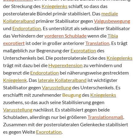
der Streckung des
Kniegelenks
schlaff, so dass das
posterolaterale Bündel primär stabilisiert. Das
mediale
Kollateralband
primärer Stabilisator gegen
Valgusbewegung
und
Endorotation
. Es unterstützt als sekundärer Stabilisator
das Verhindern der
vorderen Schublade
wenn die
Tibia
exorotiert
ist oder in großer anteriorer
Translation
. Es trägt
maßgeblich zur Begrenzung der
Exorotation
des
Unterschenkels bei. Die posterolaterale Ecke des
Kniegelenks
trägt mit dazu bei die
Hyperextension
zu verhindern und
begrenzt die
Endorotation
bei näherungsweise gestrecktem
Kniegelenk
. Das
laterale
Kollateralband
ist wichtigster
Stabilisator gegen
Varusstellung
des Unterschenkels. Es
erschlafft mit zunehmender
Beugung
des
Kniegelenks
zusehens, so das auch seine Stabilisierung gegen
Varusstellung
nachlässt. Es stabilisiert gegen beide
Schubladen, allerdings nur bei größeren
Translationsmaß
.
Zusammen mit der posterolateralen Gelenkecke stabilisiert
es gegen Weite
Exorotation
.