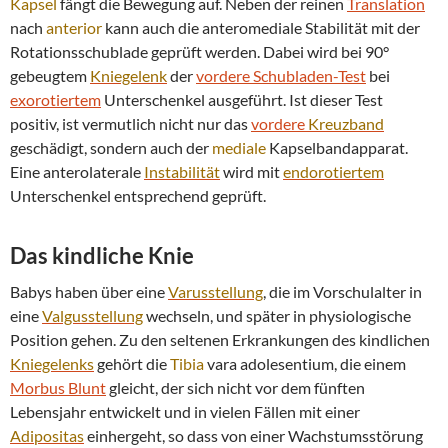
Kapsel
fängt die Bewegung auf. Neben der reinen
Translation
nach
anterior
kann auch die anteromediale Stabilität mit der
Rotationsschublade geprüft werden. Dabei wird bei 90°
gebeugtem
Kniegelenk
der
vordere Schubladen-Test
bei
exorotiertem
Unterschenkel ausgeführt. Ist dieser Test
positiv, ist vermutlich nicht nur das
vordere
Kreuzband
geschädigt, sondern auch der
mediale
Kapselbandapparat.
Eine anterolaterale
Instabilität
wird mit
endorotiertem
Unterschenkel entsprechend geprüft.
Das kindliche Knie
Babys haben über eine
Varusstellung
, die im Vorschulalter in
eine
Valgusstellung
wechseln, und später in physiologische
Position gehen. Zu den seltenen Erkrankungen des kindlichen
Kniegelenks
gehört die
Tibia
vara adolesentium, die einem
Morbus Blunt
gleicht, der sich nicht vor dem fünften
Lebensjahr entwickelt und in vielen Fällen mit einer
Adipositas
einhergeht, so dass von einer Wachstumsstörung