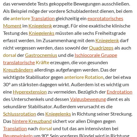
das verwendete Tests gekoppelte Bewegungen ausschließen.
Als Beispiel möge der vordere Schubladentest dienen, bei dem
die
anteriore
Translation
gleichzeitig ein
exorotatorisches
Moment
im
Kniegelenk
erzeugt. Für eine exaktische klinische
Testung des
Kniegelenks
müssten alle sechs Freiheitsgrade
erfasst werden. Im Zusammenhang mit dem
Kniegelenk
darf
nicht vergessen werden, dass sowohl der
Quadrizeps
als auch
dorsal
der
Gastrocnemius
und die
Ischiocorale Gruppe
translatorische
Kräfte
erzeugen, die von gesunden
Kreuzbändern
allerdings aufgefangen werden. Das der
wichtigste Stabilisator gegen
anteriore
Rotation
, der bei etwa
30° am stärksten dagegen wirkt. Außerdem ist es wichtig um
eine
Hyperextension
zu vermeiden. Bezüglich der
Endrotation
des Unterschenkels und dessen
Valgusbewegung
dient es als
sekundärer Stabilisator. Außerdem verursacht es die
Schlussrotation
des
Kniegelenks
in Richtung seiner Streckung.
Das
hintere
Kreuzband
sichert vor allen Dingen gegen
Translation
nach
dorsal
und tut das am intensivsten bei
Beugewinkeln
um 90°. Sein vorderes Bündel wird in Richtung