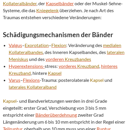
Kollateralbänder
, der
Kapselbänder
oder der Muskel-Sehne-
Systeme, die das
Kniegelenk
überziehen. Je nach Art des
Traumas entstehen verschiedene Veränderungen:
Schädigungsmechanismen der Bänder
Valgus
–
Exorotation
–
Flexion
: Veränderung des
medialen
Kollateralbandes
, des Inneren Kapselbandes, des
lateralen
Meniskus
und des
vorderen
Kreuzbandes
Hyperextensions-
stress:
vorderes
Kreuzband
,
hinteres
Kreuzband
, hintere
Kapsel
Varus
–
Flexions
-Trauma: posterolaterale
Kapsel
und
laterales
Kollateralband
Kapsel
- und Bandverletzungen werden in drei Grade
eingeteilt: erster Grad, Verschiebung von 3 bis 5 mm
entspricht einer
Bänderüberdehnung
zweiter Grad
Längenänderung um 6 bis 10 mm entspricht in der Regel einer
Teilruptur
, oberhalb von 10 mm muss von einer
Ruptur