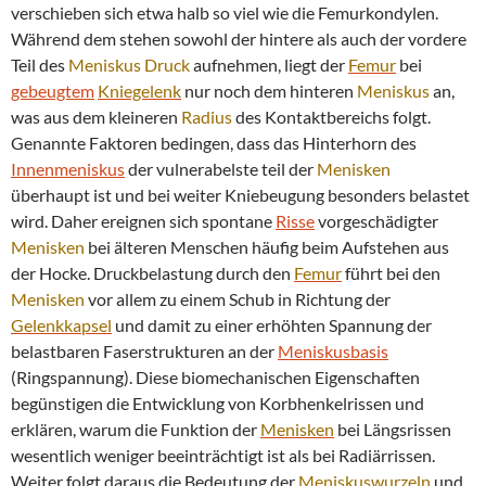
verschieben sich etwa halb so viel wie die Femurkondylen.
Während dem stehen sowohl der hintere als auch der vordere
Teil des
Meniskus
Druck
aufnehmen, liegt der
Femur
bei
gebeugtem
Kniegelenk
nur noch dem hinteren
Meniskus
an,
was aus dem kleineren
Radius
des Kontaktbereichs folgt.
Genannte Faktoren bedingen, dass das Hinterhorn des
Innenmeniskus
der vulnerabelste teil der
Menisken
überhaupt ist und bei weiter Kniebeugung besonders belastet
wird. Daher ereignen sich spontane
Risse
vorgeschädigter
Menisken
bei älteren Menschen häufig beim Aufstehen aus
der Hocke. Druckbelastung durch den
Femur
führt bei den
Menisken
vor allem zu einem Schub in Richtung der
Gelenkkapsel
und damit zu einer erhöhten Spannung der
belastbaren Faserstrukturen an der
Meniskusbasis
(Ringspannung). Diese biomechanischen Eigenschaften
begünstigen die Entwicklung von Korbhenkelrissen und
erklären, warum die Funktion der
Menisken
bei Längsrissen
wesentlich weniger beeinträchtigt ist als bei Radiärrissen.
Weiter folgt daraus die Bedeutung der
Meniskuswurzeln
und