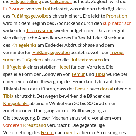
die
Valgusstellung
des
Calcaneus
aufhebt. Zugleich wird die
Fußwurzel
von
ventral
belastet, was mit dazu beiträgt, dass
das
Fußlängsgewölbe
sich verkleinert. Die leichte
Pronation
wird mit dem Beginn des Abdrückens durch den
supinatorisch
wirkenden
Trizeps
surae
wieder aufgehoben. Daraus ergibt
sich die typische Abrollkurve des Fußes. Mit der Streckung
des
Kniegelenks
am Ende der Abdruckphase und dem
verminderten
Fußlängsgewölbe
besitzt sowohl der
Trizeps
surae
im
Fußgelenk
als auch die
Hüftextensoren
im
Hüftgelenk
einen stabilen
Hebel
für den Vortrieb. Die
spezielle Form der Condylen von
Femur
und
Tibia
würde bei
einer reinen Abrollbewegung der Femurkondylen auf dem
Tibiaplateau dazu führen, dass der
Femur
nach
dorsal
über die
Tibia
abrutscht. Deswegen bewirken die Bänder des
Kniegelenks
ab einem Winkel von 20 bis 30 Grad einen
zunehmenden Übergang von der Rollbewegung zur
Gleitbewegung. Dieser Mechanismus wird vor allem vom
vorderen
Kreuzband
verursacht. Die gegenteilige
Verschiebung des
Femur
nach
ventral
bei der Streckung des