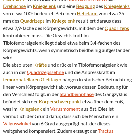
Drehachse
im
Kniegelenk
und eine
Beugung
des
Kniegelenks
von etwa 100° bedeutet. Bei einem
Hebelarm
von etwa 35
mm des
Quadrizeps
im
Kniegelenk
resultiert daraus dass
etwa 2,9-fache des Körpergewichts, mit dem der
Quadrizeps
kontrahieren muss. Die Gewichtskraft im
Tibiofemoralgelenk liegt dabei etwa beim 3,4-fachen des
Körpergewichts, wenn symmetrisch beidbeinig aufgestanden
wird.
Die absoluten
Kräfte
und drücke im Tibiofemoralgelenk wie
auch in der
Quadrizepssehne
und die Anpresskraft im
femoropatellaren Gleitlager
hängen in statischer Betrachtung
linear vom Körpergewicht ab, woraus dessen Bedeutung für
den Verschleiß folgt. in der
Standbeinphase
des Gangzyklus
befindet sich der
Körperschwerpunkt
etwa über dem Fuß,
was im
Kniegelenk
ein
Varusmoment
auslöst. Dies ist
vermutlich der Grund dafür, dass sich bei Menschen ein
Valguswinkel
von 6 Grad ausgeprägt hat, der dieses
weitgehend kompensiert. Zudem erzeugt der
Tractus