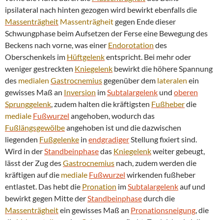
ipsilateral nach hinten gezogen wird bewirkt ebenfalls die
Massenträgheit
Massenträgheit
gegen Ende dieser
Schwungphase beim Aufsetzen der Ferse eine Bewegung des
Beckens nach vorne, was einer
Endorotation
des
Oberschenkels im
Hüftgelenk
entspricht. Bei mehr oder
weniger gestreckten
Kniegelenk
bewirkt die höhere Spannung
des
medialen
Gastrocnemius
gegenüber dem
lateralen
ein
gewisses Maß an
Inversion
im
Subtalargelenk
und
oberen
Sprunggelenk
, zudem halten die kräftigsten
Fußheber
die
mediale
Fußwurzel
angehoben, wodurch das
Fußlängsgewölbe
angehoben ist und die dazwischen
liegenden
Fußgelenke
in
endgradiger
Stellung fixiert sind.
Wird in der
Standbeinphase
das
Kniegelenk
weiter gebeugt,
lässt der Zug des
Gastrocnemius
nach, zudem werden die
kräftigen auf die
mediale
Fußwurzel
wirkenden fußheber
entlastet. Das hebt die
Pronation
im
Subtalargelenk
auf und
bewirkt gegen Mitte der
Standbeinphase
durch die
Massenträgheit
ein gewisses Maß an
Pronationsneigung
, die