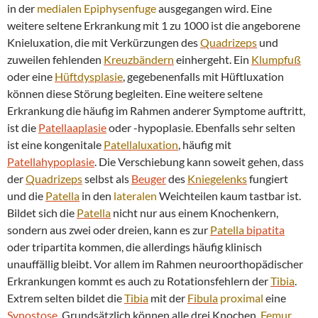
in der
medialen
Epiphysenfuge
ausgegangen wird. Eine
weitere seltene Erkrankung mit 1 zu 1000 ist die angeborene
Knieluxation, die mit Verkürzungen des
Quadrizeps
und
zuweilen fehlenden
Kreuzbändern
einhergeht. Ein
Klumpfuß
oder eine
Hüftdysplasie
, gegebenenfalls mit Hüftluxation
können diese Störung begleiten. Eine weitere seltene
Erkrankung die häufig im Rahmen anderer Symptome auftritt,
ist die
Patellaaplasie
oder -hypoplasie. Ebenfalls sehr selten
ist eine kongenitale
Patellaluxation
, häufig mit
Patellahypoplasie
. Die Verschiebung kann soweit gehen, dass
der
Quadrizeps
selbst als
Beuger
des
Kniegelenks
fungiert
und die
Patella
in den
lateralen
Weichteilen kaum tastbar ist.
Bildet sich die
Patella
nicht nur aus einem Knochenkern,
sondern aus zwei oder dreien, kann es zur
Patella
bipatita
oder tripartita kommen, die allerdings häufig klinisch
unauffällig bleibt. Vor allem im Rahmen neuroorthopädischer
Erkrankungen kommt es auch zu Rotationsfehlern der
Tibia
.
Extrem selten bildet die
Tibia
mit der
Fibula
proximal
eine
Synostose
. Grundsätzlich können alle drei Knochen,
Femur
,