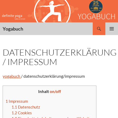
Zum
Inhalt
springen
Suchen
Yogabuch
PRIMÄR
MENÜ
DATENSCHUTZERKLÄRUNG
/ IMPRESSUM
yogabuch
/ datenschutzerklärung/impressum
Inhalt
on/off
1
Impressum
1.1
Datenschutz
1.2
Cookies