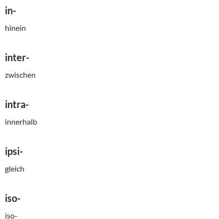
in-
hinein
inter-
zwischen
intra-
innerhalb
ipsi-
gleich
iso-
iso-