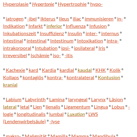
Hyperplasie
°
Hypertonie
°
Hypertrophie
°
hypo-
°
iatrogen
°
-ibel
°
Ikterus
°
Ileus
°
iliac
°
immunisieren
°
in-
°
Indikation
°
Infarkt
°
inferior
°
Influenza
°
Infusion
°
Inkubationszeit
°
Insuffizienz
°
Insulin
°
inter-
°
internus
°
intestinal
°
intestinal
°
Intestinum
°
Intoxikation
°
intra-
°
intrakorporal
°
Intubation
°
ipsi-
°
ipsilateral
°
Iris
°
irreversibel
°
Ischämie
°
iso-
°
-itis
°
Kachexie
°
kard
°
Kardia
°
kardial
°
kaudal
°
KHK
°
Kolik
°
Kollaps
°
kontagiös
°
kontra-
°
kontralateral
°
Kontusion
°
kranial
°
Labium
°
Labyrinth
°
Lamina
°
laryngeal
°
Larynx
°
Läsion
°
lateral
°
letal
°
Lien
°
lienalis
°
Ligamentum
°
Lingua
°
Lobus
°
-
logie
°
longitudinalis
°
lumbal
°
Luxation
°
LWS
(Lendenwirbelsäule)
°
-lyse
°
makro-
°
Malignität
°
Mamilla
°
Mamma
°
Mandibula
°