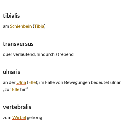
tibialis
am
Schienbein
(
Tibia
)
transversus
quer verlaufend, hindurch strebend
ulnaris
an der
Ulna
(
Elle
); im Falle von Bewegungen bedeutet ulnar
„zur
Elle
hin“
vertebralis
zum
Wirbel
gehörig