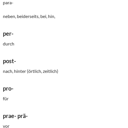
para-
neben, beiderseits, bei, hin,
per-
durch
post-
nach, hinter (örtlich, zeitlich)
pro-
für
prae- prä-
vor