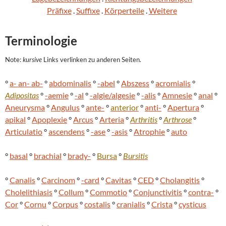
Präfixe
.
Suffixe
.
Körperteile
.
Weitere
Terminologie
Note:
kursive
Links verlinken zu anderen Seiten.
°
a- an- ab-
°
abdominalis
°
-abel
°
Abszess
°
acromialis
°
Adipositas
°
-aemie
°
-al
°
-algie/algesie
°
-alis
°
Amnesie
°
anal
°
Aneurysma
°
Angulus
°
ante-
°
anterior
°
anti-
°
Apertura
°
apikal
°
Apoplexie
°
Arcus
°
Arteria
°
Arthritis
°
Arthrose
°
Articulatio
°
ascendens
°
-ase
°
-asis
°
Atrophie
°
auto
°
basal
°
brachial
°
brady-
°
Bursa
°
Bursitis
°
Canalis
°
Carcinom
°
-card
°
Cavitas
°
CED
°
Cholangitis
°
Cholelithiasis
°
Collum
°
Commotio
°
Conjunctivitis
°
contra-
°
Cor
°
Cornu
°
Corpus
°
costalis
°
cranialis
°
Crista
°
cysticus