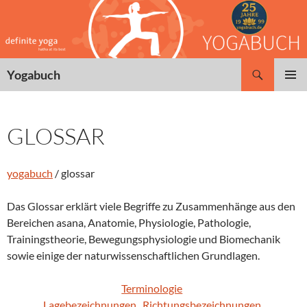
Zum
Inhalt
springen
Suchen
Yogabuch
PRIMÄR
MENÜ
GLOSSAR
yogabuch
/ glossar
Das Glossar erklärt viele Begriffe zu Zusammenhänge aus den
Bereichen asana, Anatomie, Physiologie, Pathologie,
Trainingstheorie, Bewegungsphysiologie und Biomechanik
sowie einige der naturwissenschaftlichen Grundlagen.
Terminologie
Lagebezeichnungen
.
Richtungsbezeichnungen