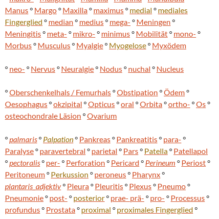
Manus
°
Margo
°
Maxilla
°
maximus
°
medial
°
mediales
Fingerglied
°
median
°
medius
°
mega-
°
Meningen
°
Meningitis
°
meta-
°
mikro-
°
minimus
°
Mobilität
°
mono-
°
Morbus
°
Musculus
°
Myalgie
°
Myogelose
°
Myxödem
°
neo-
°
Nervus
°
Neuralgie
°
Nodus
°
nuchal
°
Nucleus
°
Oberschenkelhals / Femurhals
°
Obstipation
°
Ödem
°
Oesophagus
°
okzipital
°
Opticus
°
oral
°
Orbita
°
ortho-
°
Os
°
osteochondrale Läsion
°
Ovarium
°
palmaris
°
Palpation
°
Pankreas
°
Pankreatitis
°
para-
°
Paralyse
°
paravertebral
°
parietal
°
Pars
°
Patella
°
Patellapol
°
pectoralis
°
per-
°
Perforation
°
Pericard
°
Perineum
°
Periost
°
Peritoneum
°
Perkussion
°
peroneus
°
Pharynx
°
plantaris_adjektiv
°
Pleura
°
Pleuritis
°
Plexus
°
Pneumo
°
Pneumonie
°
post-
°
posterior
°
prae- prä-
°
pro-
°
Processus
°
profundus
°
Prostata
°
proximal
°
proximales
Fingerglied
°