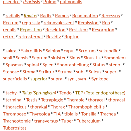
pseudo-
°
Psoriasis
°
Pulmo
°
pulmonalis
°
radialis
°
Radius
°
Radix
°
Ramus
°
Reanimation
°
Recessus
°
Rectum
°
regressiv
°
rekonvaleszent
°
Remission
°
Ren
°
renalis
°
Reposition
°
Resektion
°
Resistenz
°
Resorption
°
retro-
°
retrosternal
°
Rezidiv
°
Ruptur
°
sakral
°
Sakroiliitis
°
Salpinx
°
caput
°
Scrotum
°
sekundär
°
senil
°
Sepsis
°
Septum
°
sinister
°
Sinus
°
Sinusitis
°
Somnolenz
°
Spasmus
°
spinal
°
Splen
°
Spontanheilung
°
Status
°
steno-
°
Stenose
°
Stoma
°
Striktur
°
Struma
°
sub-
°
Sulcus
°
super-
°
superficialis
°
superior
°
supra-
°
syn-, sym-
°
Synkope
°
tachy-
°
Talus
(
Sprungbein
)
°
Tendo
°
TEP
(
Totalendoprothese
)
°
terminal
°
Testis
°
Tetraplegie
°
Therapie
°
thoracal
°
thoracal
°
thoracicus
°
thorakal
°
Thorax
°
Thrombophlebitis
°
Thrombose
°
Thyreoida
°
TIA
°
tibialis
°
Tonsilla
°
Trachea
°
Tracheotomie
°
transversus
°
Tuber
°
Tuberculum
°
Tuberositas