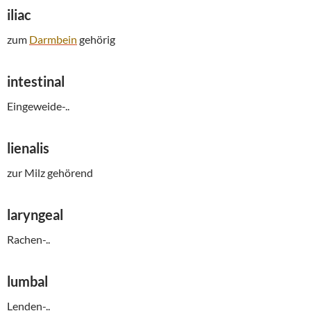
iliac
zum
Darmbein
gehörig
intestinal
Eingeweide-..
lienalis
zur Milz gehörend
laryngeal
Rachen-..
lumbal
Lenden-..