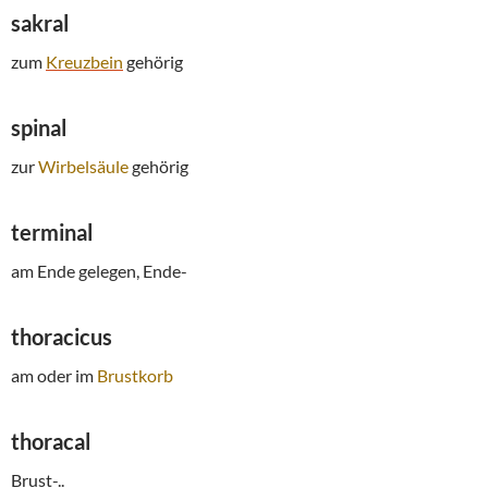
sakral
zum
Kreuzbein
gehörig
spinal
zur
Wirbelsäule
gehörig
terminal
am Ende gelegen, Ende-
thoracicus
am oder im
Brustkorb
thoracal
Brust-..