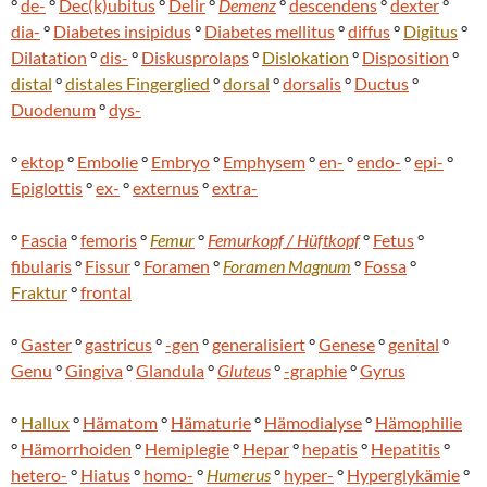
°
de-
°
Dec(k)ubitus
°
Delir
°
Demenz
°
descendens
°
dexter
°
dia-
°
Diabetes insipidus
°
Diabetes mellitus
°
diffus
°
Digitus
°
Dilatation
°
dis-
°
Diskusprolaps
°
Dislokation
°
Disposition
°
distal
°
distales
Fingerglied
°
dorsal
°
dorsalis
°
Ductus
°
Duodenum
°
dys-
°
ektop
°
Embolie
°
Embryo
°
Emphysem
°
en-
°
endo-
°
epi-
°
Epiglottis
°
ex-
°
externus
°
extra-
°
Fascia
°
femoris
°
Femur
°
Femurkopf / Hüftkopf
°
Fetus
°
fibularis
°
Fissur
°
Foramen
°
Foramen Magnum
°
Fossa
°
Fraktur
°
frontal
°
Gaster
°
gastricus
°
-gen
°
generalisiert
°
Genese
°
genital
°
Genu
°
Gingiva
°
Glandula
°
Gluteus
°
-graphie
°
Gyrus
°
Hallux
°
Hämatom
°
Hämaturie
°
Hämodialyse
°
Hämophilie
°
Hämorrhoiden
°
Hemiplegie
°
Hepar
°
hepatis
°
Hepatitis
°
hetero-
°
Hiatus
°
homo-
°
Humerus
°
hyper-
°
Hyperglykämie
°