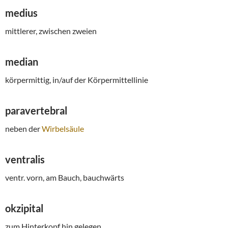
medius
mittlerer, zwischen zweien
median
körpermittig, in/auf der Körpermittellinie
paravertebral
neben der
Wirbelsäule
ventralis
ventr. vorn, am Bauch, bauchwärts
okzipital
zum Hinterkopf hin gelegen