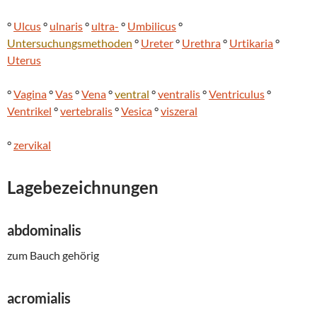
°
Ulcus
°
ulnaris
°
ultra-
°
Umbilicus
°
Untersuchungsmethoden
°
Ureter
°
Urethra
°
Urtikaria
°
Uterus
°
Vagina
°
Vas
°
Vena
°
ventral
°
ventralis
°
Ventriculus
°
Ventrikel
°
vertebralis
°
Vesica
°
viszeral
°
zervikal
Lagebezeichnungen
abdominalis
zum Bauch gehörig
acromialis