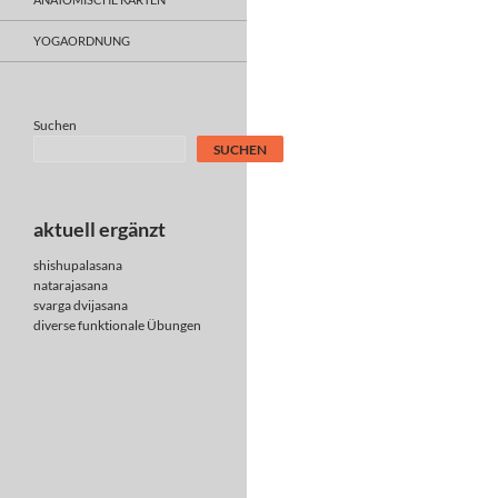
YOGAORDNUNG
Suchen
SUCHEN
aktuell ergänzt
shishupalasana
natarajasana
svarga dvijasana
diverse
funktionale Übungen