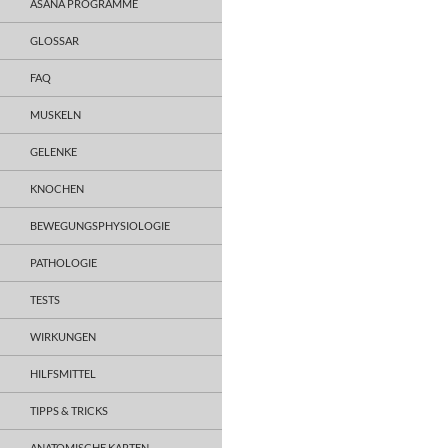
ASANA PROGRAMME
GLOSSAR
FAQ
MUSKELN
GELENKE
KNOCHEN
BEWEGUNGSPHYSIOLOGIE
PATHOLOGIE
TESTS
WIRKUNGEN
HILFSMITTEL
TIPPS & TRICKS
ANATOMISCHE KARTEN