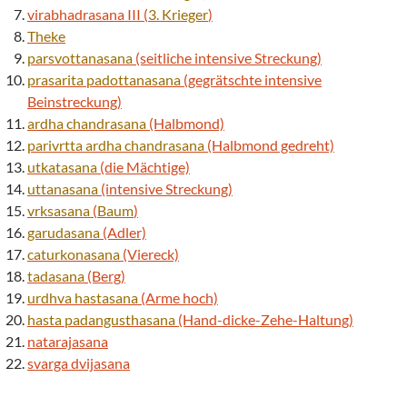
virabhadrasana III (
3. Krieger
)
Theke
parsvottanasana
(seitliche intensive Streckung)
prasarita padottanasana
(gegrätschte intensive
Beinstreckung)
ardha chandrasana
(Halbmond)
parivrtta
ardha chandrasana
(Halbmond gedreht)
utkatasana
(die Mächtige)
uttanasana
(intensive Streckung)
vrksasana
(
Baum
)
garudasana
(Adler)
caturkonasana
(Viereck)
tadasana
(Berg)
urdhva hastasana
(Arme hoch)
hasta padangusthasana
(Hand-dicke-Zehe-Haltung)
natarajasana
svarga dvijasana