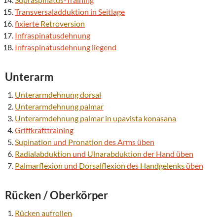
Transversaladduktion in Seitlage
fixierte
Retroversion
Infraspinatusdehnung
Infraspinatusdehnung liegend
Unterarm
Unterarmdehnung dorsal
Unterarmdehnung palmar
Unterarmdehnung palmar in upavista konasana
Griffkrafttraining
Supination
und
Pronation
des Arms üben
Radialabduktion
und
Ulnarabduktion
der Hand üben
Palmarflexion
und
Dorsalflexion
des
Handgelenks
üben
Rücken / Oberkörper
Rücken aufrollen