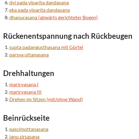
dvi pada viparita
dandasana
eka pada viparita
dandasana
dhanurasana
(abwärts gerichteter Bogen)
Rückenentspannung nach Rückbeugen
supta padangusthasana
mit Gürtel
parsva
uttanasana
Drehhaltungen
maricyasana I
maricyasana III
Drehen im Sitzen
(mit/ohne Wand)
Beinrückseite
pascimottanasana
janu
sirsasana