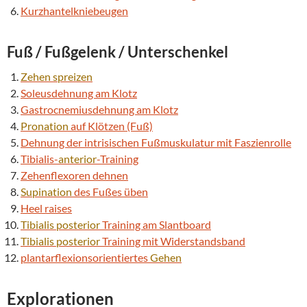
Kurzhantelkniebeugen
Fuß /
Fußgelenk
/ Unterschenkel
Zehen spreizen
Soleusdehnung am Klotz
Gastrocnemiusdehnung am Klotz
Pronation
auf Klötzen (Fuß)
Dehnung der intrisischen Fußmuskulatur mit Faszienrolle
Tibialis-
anterior
-Training
Zehenflexoren dehnen
Supination
des Fußes üben
Heel raises
Tibialis
posterior
Training am Slantboard
Tibialis
posterior
Training mit Widerstandsband
plantarflexionsorientiertes
Gehen
Explorationen