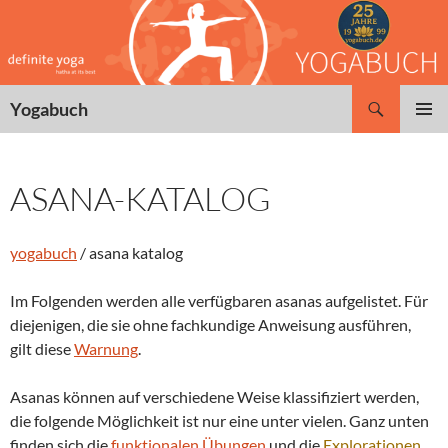
Zum
Inhalt
springen
Suchen
Yogabuch
PRIMÄR
MENÜ
ASANA-KATALOG
yogabuch
/ asana katalog
Im Folgenden werden alle verfügbaren asanas aufgelistet. Für
diejenigen, die sie ohne fachkundige Anweisung ausführen,
gilt diese
Warnung
.
Asanas können auf verschiedene Weise klassifiziert werden,
die folgende Möglichkeit ist nur eine unter vielen. Ganz unten
finden sich die
funktionalen Übungen
und die
Explorationen
.