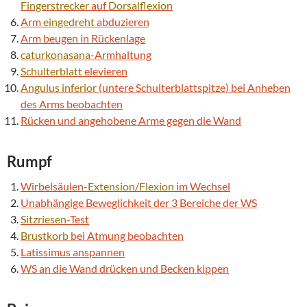
Fingerstrecker
auf
Dorsalflexion
Arm
eingedreht
abduzieren
Arm beugen in Rückenlage
caturkonasana
-Armhaltung
Schulterblatt
elevieren
Angulus inferior
(untere Schulterblattspitze) bei Anheben
des Arms beobachten
Rücken und angehobene Arme gegen die Wand
Rumpf
Wirbelsäulen-
Extension
/
Flexion
im Wechsel
Unabhängige Beweglichkeit der 3 Bereiche der WS
Sitzriesen
-Test
Brustkorb
bei Atmung beobachten
Latissimus anspannen
WS an die Wand drücken und Becken kippen