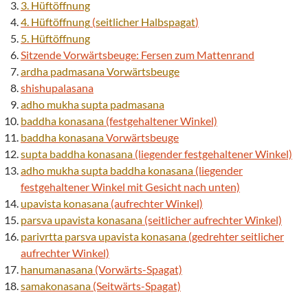
3. Hüftöffnung
4. Hüftöffnung
(
seitlicher Halbspagat
)
5. Hüftöffnung
Sitzende Vorwärtsbeuge: Fersen zum Mattenrand
ardha
padmasana
Vorwärtsbeuge
shishupalasana
adho mukha supta
padmasana
baddha konasana
(festgehaltener Winkel)
baddha konasana
Vorwärtsbeuge
supta
baddha konasana
(liegender festgehaltener Winkel)
adho mukha
supta
baddha konasana
(liegender
festgehaltener Winkel mit Gesicht nach unten)
upavista konasana
(aufrechter Winkel)
parsva
upavista konasana
(seitlicher aufrechter Winkel)
parivrtta
parsva
upavista konasana
(gedrehter seitlicher
aufrechter Winkel)
hanumanasana
(Vorwärts-Spagat)
samakonasana
(Seitwärts-Spagat)