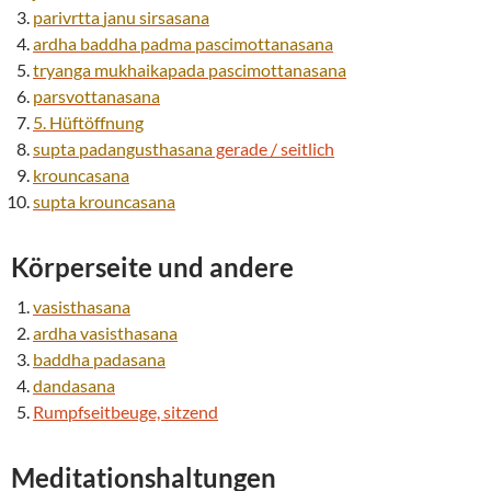
parivrtta
janu
sirsasana
ardha baddha padma
pascimottanasana
tryanga mukhaikapada
pascimottanasana
parsvottanasana
5. Hüftöffnung
supta padangusthasana
gerade / seitlich
krouncasana
supta
krouncasana
Körperseite und andere
vasisthasana
ardha
vasisthasana
baddha padasana
dandasana
Rumpfseitbeuge, sitzend
Meditationshaltungen