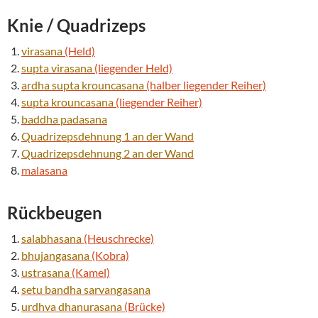
Knie /
Quadrizeps
virasana
(Held)
supta
virasana
(liegender Held)
ardha
supta
krouncasana
(halber liegender Reiher)
supta
krouncasana
(liegender Reiher)
baddha padasana
Quadrizepsdehnung 1 an der Wand
Quadrizepsdehnung 2 an der Wand
malasana
Rückbeugen
salabhasana
(Heuschrecke)
bhujangasana
(Kobra)
ustrasana
(Kamel)
setu bandha
sarvangasana
urdhva
dhanurasana
(Brücke)