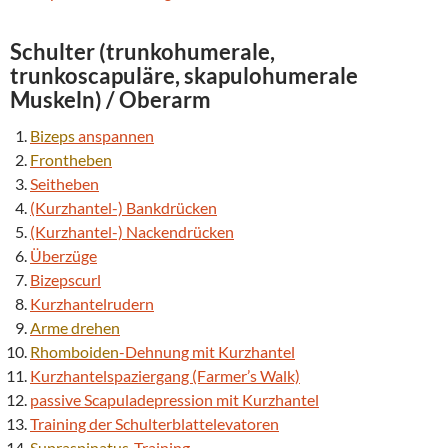
Schulter (trunkohumerale,
trunkoscapuläre, skapulohumerale
Muskeln) / Oberarm
Bizeps
anspannen
Frontheben
Seitheben
(Kurzhantel-) Bankdrücken
(Kurzhantel-) Nackendrücken
Überzüge
Bizepscurl
Kurzhantelrudern
Arme drehen
Rhomboiden
-Dehnung mit Kurzhantel
Kurzhantelspaziergang (Farmer’s Walk)
passive Scapuladepression mit Kurzhantel
Training der Schulterblattelevatoren
Supraspinatus
-Training