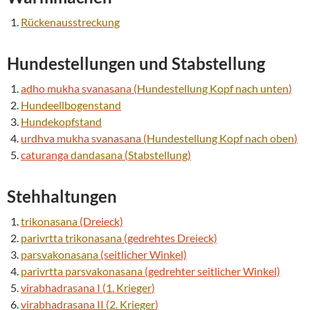
Rückenausstreckung
Hundestellungen und
Stabstellung
adho mukha svanasana (
Hundestellung Kopf nach unten
)
Hundeellbogenstand
Hundekopfstand
urdhva mukha svanasana (
Hundestellung Kopf nach oben
)
caturanga
dandasana
(
Stabstellung
)
Stehhaltungen
trikonasana
(Dreieck)
parivrtta
trikonasana
(gedrehtes Dreieck)
parsvakonasana
(seitlicher Winkel)
parivrtta
parsvakonasana
(gedrehter seitlicher Winkel)
virabhadrasana I (
1. Krieger
)
virabhadrasana II (
2. Krieger
)