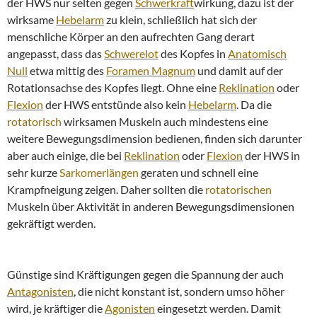
der HWS nur selten gegen
Schwerkraft
wirkung, dazu ist der
wirksame
Hebelarm
zu klein, schließlich hat sich der
menschliche Körper an den aufrechten Gang derart
angepasst, dass das
Schwerelot
des Kopfes in
Anatomisch
Null
etwa mittig des
Foramen Magnum
und damit auf der
Rotationsachse des Kopfes liegt. Ohne eine
Reklination
oder
Flexion
der HWS entstünde also kein
Hebelarm
. Da die
rotatorisch
wirksamen Muskeln auch mindestens eine
weitere Bewegungsdimension bedienen, finden sich darunter
aber auch einige, die bei
Reklination
oder
Flexion
der HWS in
sehr kurze
Sarkomerlängen
geraten und schnell eine
Krampfneigung zeigen. Daher sollten die
rotatorischen
Muskeln über Aktivität in anderen Bewegungsdimensionen
gekräftigt werden.
Günstige sind Kräftigungen gegen die Spannung der auch
Antagonisten
, die nicht konstant ist, sondern umso höher
wird, je kräftiger die
Agonisten
eingesetzt werden. Damit