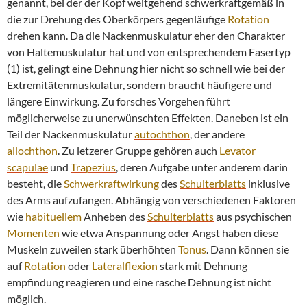
genannt, bei der der Kopf weitgehend schwerkraftgemäß in
die zur Drehung des Oberkörpers gegenläufige
Rotation
drehen kann. Da die Nackenmuskulatur eher den Charakter
von Haltemuskulatur hat und von entsprechendem Fasertyp
(1) ist, gelingt eine Dehnung hier nicht so schnell wie bei der
Extremitätenmuskulatur, sondern braucht häufigere und
längere Einwirkung. Zu forsches Vorgehen führt
möglicherweise zu unerwünschten Effekten. Daneben ist ein
Teil der Nackenmuskulatur
autochthon
, der andere
allochthon
. Zu letzerer Gruppe gehören auch
Levator
scapulae
und
Trapezius
, deren Aufgabe unter anderem darin
besteht, die
Schwerkraftwirkung
des
Schulterblatts
inklusive
des Arms aufzufangen. Abhängig von verschiedenen Faktoren
wie
habituellem
Anheben des
Schulterblatts
aus psychischen
Momenten
wie etwa Anspannung oder Angst haben diese
Muskeln zuweilen stark überhöhten
Tonus
. Dann können sie
auf
Rotation
oder
Lateralflexion
stark mit Dehnung
empfindung reagieren und eine rasche Dehnung ist nicht
möglich.