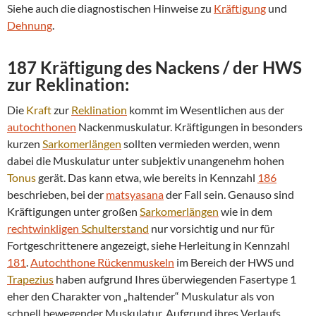
Siehe auch die diagnostischen Hinweise zu
Kräftigung
und
Dehnung
.
187 Kräftigung des Nackens / der HWS
zur
Reklination
:
Die
Kraft
zur
Reklination
kommt im Wesentlichen aus der
autochthonen
Nackenmuskulatur. Kräftigungen in besonders
kurzen
Sarkomerlängen
sollten vermieden werden, wenn
dabei die Muskulatur unter subjektiv unangenehm hohen
Tonus
gerät. Das kann etwa, wie bereits in Kennzahl
186
beschrieben, bei der
matsyasana
der Fall sein. Genauso sind
Kräftigungen unter großen
Sarkomerlängen
wie in dem
rechtwinkligen
Schulterstand
nur vorsichtig und nur für
Fortgeschrittenere angezeigt, siehe Herleitung in Kennzahl
181
.
Autochthone Rückenmuskeln
im Bereich der HWS und
Trapezius
haben aufgrund Ihres überwiegenden Fasertype 1
eher den Charakter von „haltender“ Muskulatur als von
schnell bewegender Muskulatur. Aufgrund ihres Verlaufs