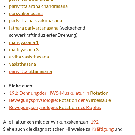
parivrtta
ardha chandrasana
parsvakonasana
parivrtta
parsvakonasana
jathara parivartanasana
(weitgehend
schwerkraftinduzierter Drehung)
maricyasana 1
maricyasana 3
ardha
vasisthasana
vasisthasana
parivrtta
uttanasana
Siehe auch:
191: Dehnung der HWS-Muskulatur in
Rotation
Bewegungsphysiologie:
Rotation
der
Wirbelsäule
Bewegungsphysiologie:
Rotation
des Kopfes
Alle Haltungen mit der Wirkungskennzahl
192
.
Siehe auch die diagnostischen Hinweise zu
Kräftigung
und