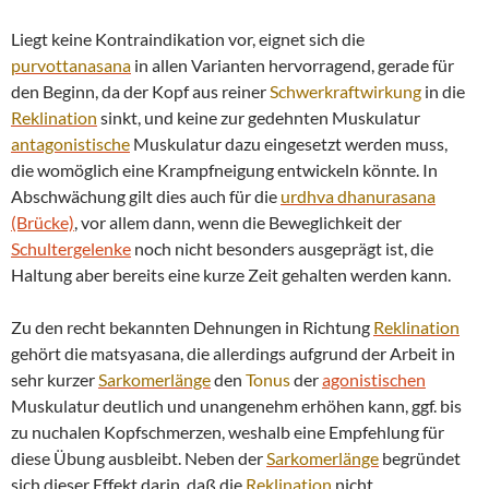
Liegt keine Kontraindikation vor, eignet sich die
purvottanasana
in allen Varianten hervorragend, gerade für
den Beginn, da der Kopf aus reiner
Schwerkraftwirkung
in die
Reklination
sinkt, und keine zur gedehnten Muskulatur
antagonistische
Muskulatur dazu eingesetzt werden muss,
die womöglich eine Krampfneigung entwickeln könnte. In
Abschwächung gilt dies auch für die
urdhva
dhanurasana
(Brücke)
, vor allem dann, wenn die Beweglichkeit der
Schultergelenke
noch nicht besonders ausgeprägt ist, die
Haltung aber bereits eine kurze Zeit gehalten werden kann.
Zu den recht bekannten Dehnungen in Richtung
Reklination
gehört die matsyasana, die allerdings aufgrund der Arbeit in
sehr kurzer
Sarkomerlänge
den
Tonus
der
agonistischen
Muskulatur deutlich und unangenehm erhöhen kann, ggf. bis
zu nuchalen Kopfschmerzen, weshalb eine Empfehlung für
diese Übung ausbleibt. Neben der
Sarkomerlänge
begründet
sich dieser Effekt darin, daß die
Reklination
nicht