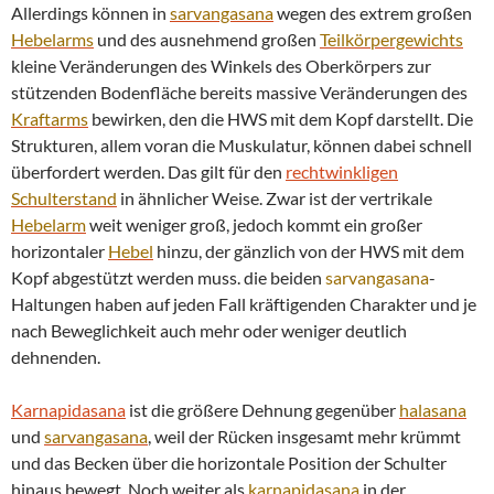
Allerdings können in
sarvangasana
wegen des extrem großen
Hebelarms
und des ausnehmend großen
Teilkörpergewichts
kleine Veränderungen des Winkels des Oberkörpers zur
stützenden Bodenfläche bereits massive Veränderungen des
Kraftarms
bewirken, den die HWS mit dem Kopf darstellt. Die
Strukturen, allem voran die Muskulatur, können dabei schnell
überfordert werden. Das gilt für den
rechtwinkligen
Schulterstand
in ähnlicher Weise. Zwar ist der vertrikale
Hebelarm
weit weniger groß, jedoch kommt ein großer
horizontaler
Hebel
hinzu, der gänzlich von der HWS mit dem
Kopf abgestützt werden muss. die beiden
sarvangasana
-
Haltungen haben auf jeden Fall kräftigenden Charakter und je
nach Beweglichkeit auch mehr oder weniger deutlich
dehnenden.
Karnapidasana
ist die größere Dehnung gegenüber
halasana
und
sarvangasana
, weil der Rücken insgesamt mehr krümmt
und das Becken über die horizontale Position der Schulter
hinaus bewegt. Noch weiter als
karnapidasana
in der