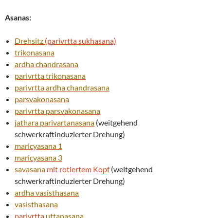
Asanas:
Drehsitz
(parivrtta sukhasana)
trikonasana
ardha chandrasana
parivrtta
trikonasana
parivrtta
ardha chandrasana
parsvakonasana
parivrtta
parsvakonasana
jathara parivartanasana
(weitgehend
schwerkraftinduzierter Drehung)
maricyasana 1
maricyasana 3
savasana
mit rotiertem Kopf
(weitgehend
schwerkraftinduzierter Drehung)
ardha
vasisthasana
vasisthasana
parivrtta
uttanasana