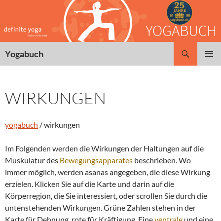
Zum
Inhalt
springen
Suchen
Yogabuch
PRIMÄR
MENÜ
WIRKUNGEN
yogabuch
/ wirkungen
Im Folgenden werden die Wirkungen der Haltungen auf die
Muskulatur des
Bewegungsapparates
beschrieben. Wo
immer möglich, werden asanas angegeben, die diese Wirkung
erzielen. Klicken Sie auf die Karte und darin auf die
Körperregion, die Sie interessiert, oder scrollen Sie durch die
untenstehenden Wirkungen. Grüne Zahlen stehen in der
Karte für Dehnung, rote für Kräftigung. Eine
ventrale
und eine