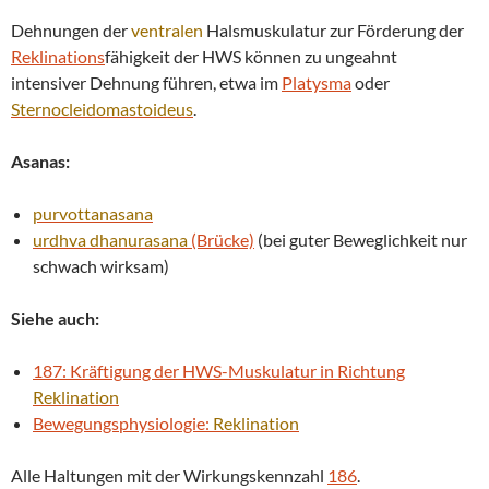
Dehnungen der
ventralen
Halsmuskulatur zur Förderung der
Reklinations
fähigkeit der HWS können zu ungeahnt
intensiver Dehnung führen, etwa im
Platysma
oder
Sternocleidomastoideus
.
Asanas:
purvottanasana
urdhva
dhanurasana
(Brücke)
(bei guter Beweglichkeit nur
schwach wirksam)
Siehe auch:
187: Kräftigung der HWS-Muskulatur in Richtung
Reklination
Bewegungsphysiologie:
Reklination
Alle Haltungen mit der Wirkungskennzahl
186
.