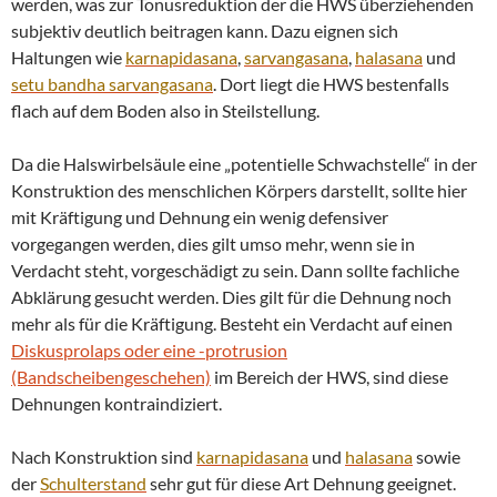
werden, was zur Tonusreduktion der die HWS überziehenden
subjektiv deutlich beitragen kann. Dazu eignen sich
Haltungen wie
karnapidasana
,
sarvangasana
,
halasana
und
setu bandha
sarvangasana
. Dort liegt die HWS bestenfalls
flach auf dem Boden also in Steilstellung.
Da die Halswirbelsäule eine „potentielle Schwachstelle“ in der
Konstruktion des menschlichen Körpers darstellt, sollte hier
mit Kräftigung und Dehnung ein wenig defensiver
vorgegangen werden, dies gilt umso mehr, wenn sie in
Verdacht steht, vorgeschädigt zu sein. Dann sollte fachliche
Abklärung gesucht werden. Dies gilt für die Dehnung noch
mehr als für die Kräftigung. Besteht ein Verdacht auf einen
Diskusprolaps oder eine -protrusion
(Bandscheibengeschehen)
im Bereich der HWS, sind diese
Dehnungen kontraindiziert.
Nach Konstruktion sind
karnapidasana
und
halasana
sowie
der
Schulterstand
sehr gut für diese Art Dehnung geeignet.