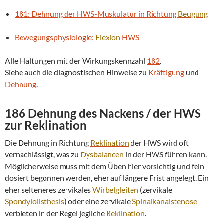
181: Dehnung der HWS-Muskulatur in Richtung
Beugung
Bewegungsphysiologie:
Flexion
HWS
Alle Haltungen mit der Wirkungskennzahl
182
.
Siehe auch die diagnostischen Hinweise zu
Kräftigung
und
Dehnung
.
186 Dehnung des Nackens / der HWS
zur
Reklination
Die Dehnung in Richtung
Reklination
der HWS wird oft
vernachlässigt, was zu
Dysbalancen
in der HWS führen kann.
Möglicherweise muss mit dem Üben hier vorsichtig und fein
dosiert begonnen werden, eher auf längere Frist angelegt. Ein
eher selteneres zervikales
Wirbelgleiten
(zervikale
Spondylolisthesis
) oder eine zervikale
Spinalkanalstenose
verbieten in der Regel jegliche
Reklination
.