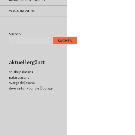
YOGAORDNUNG
Suchen
SUCHEN
aktuell ergänzt
shishupalasana
natarajasana
svarga dvijasana
diverse
funktionale Übungen