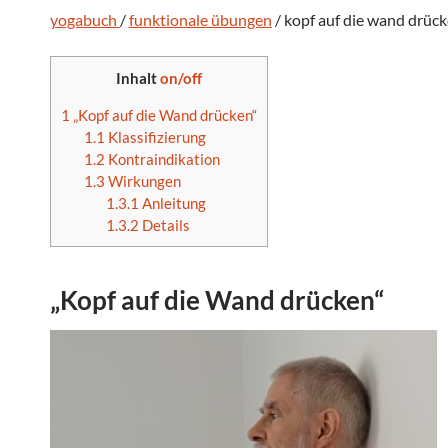
yogabuch
/
funktionale übungen
/ kopf auf die wand drüc
Inhalt
on/off
1
„Kopf auf die Wand drücken“
1.1
Klassifizierung
1.2
Kontraindikation
1.3
Wirkungen
1.3.1
Anleitung
1.3.2
Details
„Kopf auf die Wand drücken“