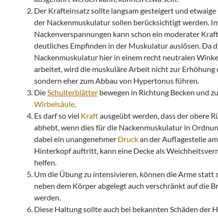
Der Krafteinsatz sollte langsam gesteigert und etwaig
der Nackenmuskulatur sollen berücksichtigt werden. Im
Nackenverspannungen kann schon ein moderater Krafte
deutliches Empfinden in der Muskulatur auslösen. Da d
Nackenmuskulatur hier in einem recht neutralen Winke
arbeitet, wird die muskuläre Arbeit nicht zur Erhöhung
sondern eher zum Abbau von Hypertonus führen.
Die
Schulterblätter
bewegen in Richtung Becken und zu
Wirbelsäule
.
Es darf so viel
Kraft
ausgeübt werden, dass der obere R
abhebt, wenn dies für die Nackenmuskulatur in Ordnung 
dabei ein unangenehmer
Druck
an der Auflagestelle am
Hinterkopf auftritt, kann eine Decke als Weichheitsverm
helfen.
Um die Übung zu intensivieren, können die Arme statt s
neben dem Körper abgelegt auch verschränkt auf die Br
werden.
Diese Haltung sollte auch bei bekannten Schäden der