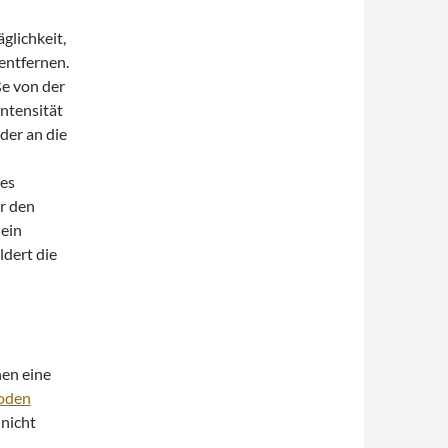
glichkeit,
entfernen.
ße von der
Intensität
der an die
des
r den
 ein
ldert die
nen eine
Boden
 nicht