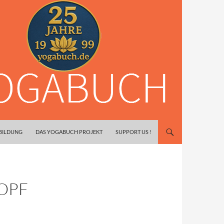
SBILDUNG
DAS YOGABUCH PROJEKT
SUPPORT US !
OPF
N