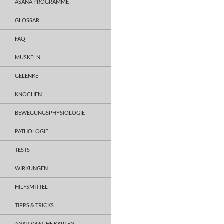
ASANA PROGRAMME
GLOSSAR
FAQ
MUSKELN
GELENKE
KNOCHEN
BEWEGUNGSPHYSIOLOGIE
PATHOLOGIE
TESTS
WIRKUNGEN
HILFSMITTEL
TIPPS & TRICKS
ANATOMISCHE KARTEN