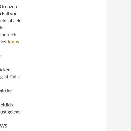
e Grenzen
 Fall von
insatz ein
ie
lbereich
 des
Tonus
r
ücken
ist. Falls
ittler
eitlich
ust gelegt
 HWS