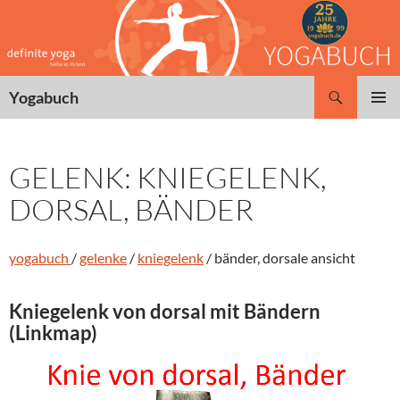
Zum
Inhalt
springen
Suchen
Yogabuch
PRIMÄR
MENÜ
GELENK: KNIEGELENK,
DORSAL, BÄNDER
yogabuch
/
gelenke
/
kniegelenk
/ bänder, dorsale ansicht
Kniegelenk von dorsal mit Bändern
(Linkmap)