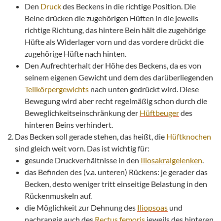
Den
Druck
des Beckens in die richtige Position. Die
Beine drücken die zugehörigen Hüften in die jeweils
richtige Richtung, das hintere Bein hält die zugehörige
Hüfte als Widerlager vorn und das vordere drückt die
zugehörige Hüfte nach hinten.
Den Aufrechterhalt der Höhe des Beckens, da es von
seinem eigenen Gewicht und dem des darüberliegenden
Teilkörpergewichts
nach unten gedrückt wird. Diese
Bewegung wird aber recht regelmäßig schon durch die
Beweglichkeitseinschränkung der
Hüftbeuger
des
hinteren Beins verhindert.
Das Becken soll gerade stehen, das heißt, die
Hüftknochen
sind gleich weit vorn. Das ist wichtig für:
gesunde Druckverhältnisse in den
Iliosakralgelenken
.
das Befinden des (v.a. unteren) Rückens: je gerader das
Becken, desto weniger tritt einseitige Belastung in den
Rückenmuskeln auf.
die Möglichkeit zur Dehnung des
Iliopsoas
und
nachrangig auch des
Rectus femoris
jeweils des hinteren