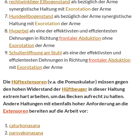
rechtwinkliger
Ellbogenstand
als bezüglich der Arme
synergistische Haltung mit
Exorotation
der Arme
Hundeellbogenstand
als bezüglich der Arme synergistische
Haltung mit
Exorotation
der Arme
Hyperbel
als eine der effektivsten und effizientesten
Dehnungen in Richtung
frontaler
Abduktion
ohne
Exorotation
der Arme
Schulteröffnung am Stuhl
als eine der effektivsten und
effizientesten Dehnungen in Richtung
frontaler
Abduktion
mit
Exorotation
der Arme
Die
Hüftextensoren
(v.a. die Pomuskulatur) müssen gegen
den hohen Widerstand der
Hüftbeuger
in dieser Haltung
extrem hart arbeiten, um das Becken aufrecht zu halten.
Andere Haltungen mit ebenfalls hoher Anforderung an die
Extensoren
bereiten auf die Arbeit vor:
caturkonasana
parsvakonasana