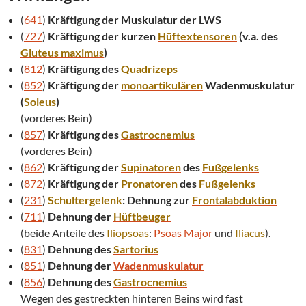
(
641
)
Kräftigung der Muskulatur der LWS
(
727
)
Kräftigung der kurzen
Hüftextensoren
(v.a. des
Gluteus maximus
)
(
812
)
Kräftigung des
Quadrizeps
(
852
)
Kräftigung der
monoartikulären
Wadenmuskulatur
(
Soleus
)
(vorderes Bein)
(
857
)
Kräftigung des
Gastrocnemius
(vorderes Bein)
(
862
)
Kräftigung der
Supinatoren
des
Fußgelenks
(
872
)
Kräftigung der
Pronatoren
des
Fußgelenks
(
231
)
Schultergelenk
: Dehnung zur
Frontalabduktion
(
711
)
Dehnung der
Hüftbeuger
(beide Anteile des
Iliopsoas
:
Psoas Major
und
Iliacus
).
(
831
)
Dehnung des
Sartorius
(
851
)
Dehnung der
Wadenmuskulatur
(
856
)
Dehnung des
Gastrocnemius
Wegen des gestreckten hinteren Beins wird fast