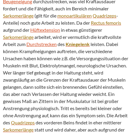
Beugeneigung
durchzustrecken, was viel Kraftausdauer
fordert und die Fähigkeit, auch im Bereich minimaler
Sarkomerlänge
(gilt für die
monoartikulären
Quadrizeps
-
Anteile) noch gute Arbeit zu leisten. Da der
Rectus femoris
aufgrund der
Hüftextension
in etwas günstigerer
Sarkomerlänge
arbeitet, wird er vermutlich die kraftvollste
Arbeit zum
Durchstrecken
des
Kniegelenk
leisten. Dabei
können Krampfneigungen auftreten, die verschiedene
Ursachen haben können wie z.B. die Versorgungssituation der
Muskeln mit Blut, Elektrolytmangel, neurologische Ursachen.
Wer länger tief gebeugt in der Haltung steht, wird
zwangsläufig an die Grenzen der Kraftausdauer der Muskeln
gelangen, dann sollte sich ein brennendes Gefühl einstellen,
das aber nach Verlassen der Haltung wieder weicht. Ein
gewisses Maß an Zittern in der Muskulatur ist bei großer
Anstrengung physiologisch. Tritt es bereits bei kleiner oder
ohne Anstrengung auf, kann das ein Symptom sein. Die Arbeit
des
Quadrizeps
des vorderen Beins findet in eher mittlerer
Sarkomerlänge
statt und wird daher, aber auch aufgrund der