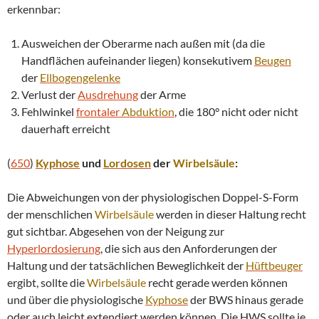
erkennbar:
Ausweichen der Oberarme nach außen mit (da die
Handflächen aufeinander liegen) konsekutivem
Beugen
der
Ellbogengelenke
Verlust der
Ausdrehung
der Arme
Fehlwinkel
frontaler
Abduktion
, die 180° nicht oder nicht
dauerhaft erreicht
(
650
)
Kyphose
und
Lordosen
der
Wirbelsäule
:
Die Abweichungen von der physiologischen Doppel-S-Form
der menschlichen
Wirbelsäule
werden in dieser Haltung recht
gut sichtbar. Abgesehen von der Neigung zur
Hyperlordosierung
, die sich aus den Anforderungen der
Haltung und der tatsächlichen Beweglichkeit der
Hüftbeuger
ergibt, sollte die
Wirbelsäule
recht gerade werden können
und über die physiologische
Kyphose
der BWS hinaus gerade
oder auch leicht extendiert werden können. Die HWS sollte je