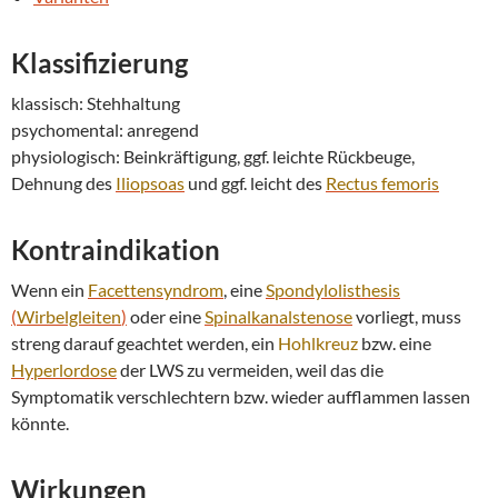
Klassifizierung
klassisch: Stehhaltung
psychomental: anregend
physiologisch: Beinkräftigung, ggf. leichte Rückbeuge,
Dehnung des
Iliopsoas
und ggf. leicht des
Rectus femoris
Kontraindikation
Wenn ein
Facettensyndrom
, eine
Spondylolisthesis
(
Wirbelgleiten
)
oder eine
Spinalkanalstenose
vorliegt, muss
streng darauf geachtet werden, ein
Hohlkreuz
bzw. eine
Hyperlordose
der LWS zu vermeiden, weil das die
Symptomatik verschlechtern bzw. wieder aufflammen lassen
könnte.
Wirkungen