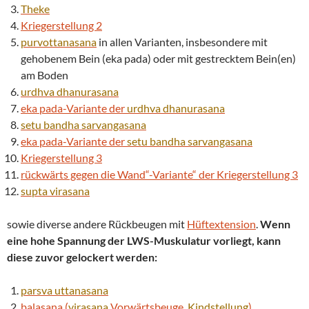
Theke
Kriegerstellung 2
purvottanasana
in allen Varianten, insbesondere mit
gehobenem Bein (eka pada) oder mit gestrecktem Bein(en)
am Boden
urdhva
dhanurasana
eka pada-Variante der
urdhva
dhanurasana
setu bandha
sarvangasana
eka pada-Variante der
setu bandha
sarvangasana
Kriegerstellung 3
rückwärts gegen die Wand“-Variante“ der Kriegerstellung 3
supta
virasana
sowie diverse andere Rückbeugen mit
Hüftextension
.
Wenn
eine hohe Spannung der LWS-Muskulatur vorliegt, kann
diese zuvor gelockert werden:
parsva
uttanasana
balasana (
virasana
Vorwärtsbeuge,
Kindstellung
)