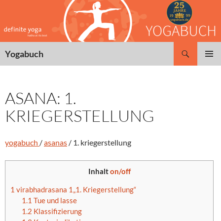
Zum
Inhalt
springen
Suchen
Yogabuch
PRIMÄR
MENÜ
ASANA: 1.
KRIEGERSTELLUNG
yogabuch
/
asanas
/ 1. kriegerstellung
Inhalt
on/off
1
virabhadrasana 1„1. Kriegerstellung“
1.1
Tue und lasse
1.2
Klassifizierung