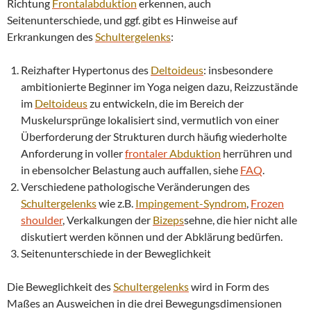
Richtung
Frontalabduktion
erkennen, auch
Seitenunterschiede, und ggf. gibt es Hinweise auf
Erkrankungen des
Schultergelenks
:
Reizhafter Hypertonus des
Deltoideus
: insbesondere
ambitionierte Beginner im Yoga neigen dazu, Reizzustände
im
Deltoideus
zu entwickeln, die im Bereich der
Muskelursprünge lokalisiert sind, vermutlich von einer
Überforderung der Strukturen durch häufig wiederholte
Anforderung in voller
frontaler
Abduktion
herrühren und
in ebensolcher Belastung auch auffallen, siehe
FAQ
.
Verschiedene pathologische Veränderungen des
Schultergelenks
wie z.B.
Impingement
-Syndrom
,
Frozen
shoulder
, Verkalkungen der
Bizeps
sehne, die hier nicht alle
diskutiert werden können und der Abklärung bedürfen.
Seitenunterschiede in der Beweglichkeit
Die Beweglichkeit des
Schultergelenks
wird in Form des
Maßes an Ausweichen in die drei Bewegungsdimensionen