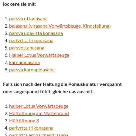
lockere sie mit:
parsva
uttanasana
balasana (
virasana
Vorwärtsbeuge,
Kindstellung
)
parsva
upavista konasana
parivrtta
trikonasana
parsvottanasana
Halber Lotus Vorwärtsbeuge
karnapidasana
parsva
karnapidasana
Falls sich nach der Haltung die Pomuskulatur verspannt
oder angespannt fühlt, gleiche das aus mit:
halber Lotus Vorwärtsbeuge
Hüftöffnung am Mattenrand
Hüftöffnung 3
parivrtta
trikonasana
parivrtta
ardha chandrasana