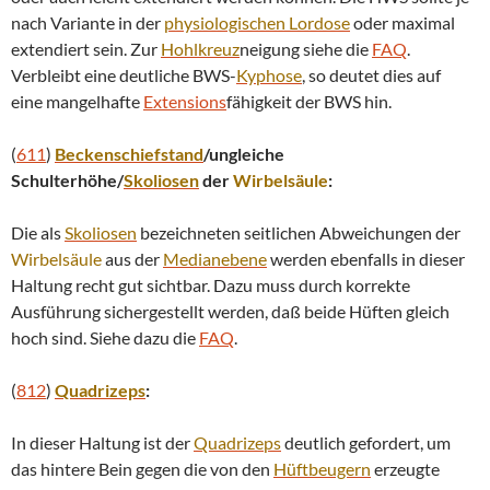
nach Variante in der
physiologischen
Lordose
oder maximal
extendiert sein. Zur
Hohlkreuz
neigung siehe die
FAQ
.
Verbleibt eine deutliche BWS-
Kyphose
, so deutet dies auf
eine mangelhafte
Extensions
fähigkeit der BWS hin.
(
611
)
Beckenschiefstand
/ungleiche
Schulterhöhe/
Skoliosen
der
Wirbelsäule
:
Die als
Skoliosen
bezeichneten seitlichen Abweichungen der
Wirbelsäule
aus der
Medianebene
werden ebenfalls in dieser
Haltung recht gut sichtbar. Dazu muss durch korrekte
Ausführung sichergestellt werden, daß beide Hüften gleich
hoch sind. Siehe dazu die
FAQ
.
(
812
)
Quadrizeps
:
In dieser Haltung ist der
Quadrizeps
deutlich gefordert, um
das hintere Bein gegen die von den
Hüftbeugern
erzeugte