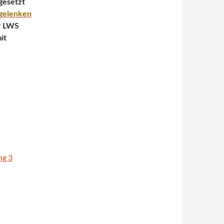
gesetzt
gelenken
r LWS
it
ng 3