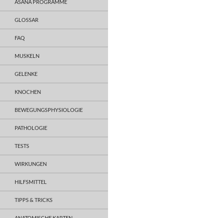
ASANA PROGRAMME
GLOSSAR
FAQ
MUSKELN
GELENKE
KNOCHEN
BEWEGUNGSPHYSIOLOGIE
PATHOLOGIE
TESTS
WIRKUNGEN
HILFSMITTEL
TIPPS & TRICKS
ANATOMISCHE KARTEN