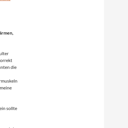
wärmen,
ulter
korrekt
nten die
rmuskeln
emeine
in sollte