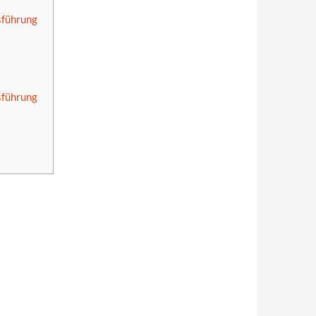
sführung
sführung