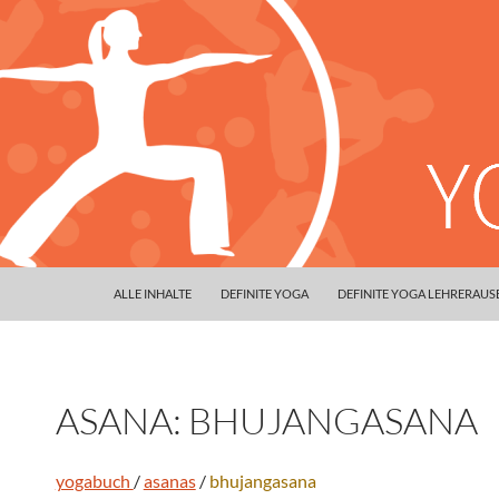
ALLE INHALTE
DEFINITE YOGA
DEFINITE YOGA LEHRERAU
ASANA: BHUJANGASANA
yogabuch
/
asanas
/
bhujangasana