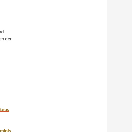
nd
en der
teus
minis