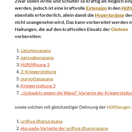
Zwar sollen Arme und Schulter so kräftig als möglich ein
werden, jedoch ist eine kraftvolle
Extension
in den
Hüft
ebenfalls erforderlich, allein damit die
Hyperlordose
de
nicht unangenehm wird, Das kann vorbereitet werden m
Haltungen, die auf den kraftvollen Einsatz der
Gluteen
vorbereiten:
caturkonasana
parsvakonasana
Hüftöffnung 3
2. Kriegerstellung
purvottanasana
Kriegerstellung 3
„rückwärts gegen die Wand“-Variante der Kriegerstellu
sowie solchen mit gleichzeitiger Dehnung der
Hüftbeuger
:
urdhva
dhanurasana
eka pada-Variante der
urdhva
dhanurasana