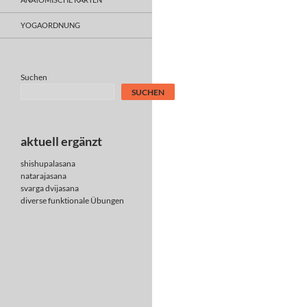
YOGAORDNUNG
Suchen
SUCHEN
aktuell ergänzt
shishupalasana
natarajasana
svarga dvijasana
diverse
funktionale Übungen