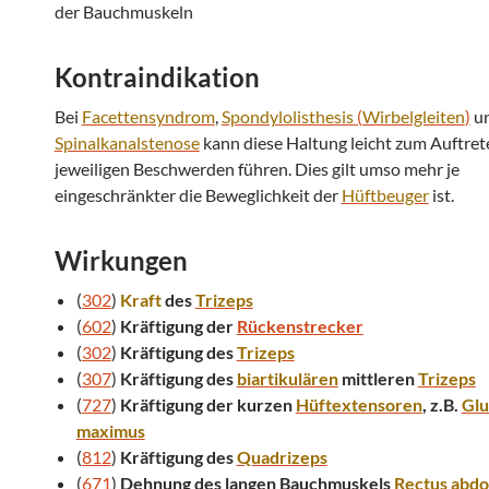
der Bauchmuskeln
Kontraindikation
Bei
Facettensyndrom
,
Spondylolisthesis
(
Wirbelgleiten
)
u
Spinalkanalstenose
kann diese Haltung leicht zum Auftret
jeweiligen Beschwerden führen. Dies gilt umso mehr je
eingeschränkter die Beweglichkeit der
Hüftbeuger
ist.
Wirkungen
(
302
)
Kraft
des
Trizeps
(
602
)
Kräftigung der
Rückenstrecker
(
302
)
Kräftigung des
Trizeps
(
307
)
Kräftigung des
biartikulären
mittleren
Trizeps
(
727
)
Kräftigung der kurzen
Hüftextensoren
, z.B.
Glu
maximus
(
812
)
Kräftigung des
Quadrizeps
(
671
)
Dehnung des langen Bauchmuskels
Rectus abdo