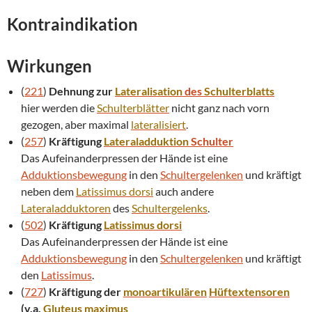
Kontraindikation
Wirkungen
(
221
)
Dehnung zur
Lateralisation
des
Schulterblatts
hier werden die
Schulterblätter
nicht ganz nach vorn
gezogen, aber maximal
lateralisiert
.
(
257
)
Kräftigung
Lateraladduktion
Schulter
Das Aufeinanderpressen der Hände ist eine
Adduktionsbewegung
in den
Schultergelenken
und kräftigt
neben dem
Latissimus dorsi
auch andere
Lateraladduktoren
des
Schultergelenks
.
(
502
)
Kräftigung
Latissimus dorsi
Das Aufeinanderpressen der Hände ist eine
Adduktionsbewegung
in den
Schultergelenken
und kräftigt
den
Latissimus
.
(
727
)
Kräftigung der
monoartikulären
Hüftextensoren
(v.a.
Gluteus maximus