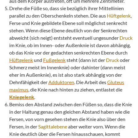
aus dem Körper austreten, oft um mehrere Zentimeter.
Drehe die Füße so, dass sie bezüglich ihrer Mittellinien
parallel zu den Oberschenkeln stehen. Die aus
Hüftgelenk
,
Ferse und Knie gebildete Ebene soll möglichst senkrecht
stehen. Wenn diese Ebene deutlich von der Senkrechten
abweicht (sich neigt) entsteht eventuell ungesunder
Druck
im Knie, ob im Innen- oder Außenknie ist davon abhängig,
ob das Knie vor der gedachten senkrechten Ebene durch
Hüftgelenk
und
Fußgelenk
steht (dann ist der
Druck
oder
Schmerz meist im Innenknie) oder dahinter (dann meist
eher im Außenknie), es ist also stark abhängig von der
Dehnfähigkeit der
Adduktoren
. Die Arbeit des
Gluteus
maximus
, die Knie nach hinten zu ziehen, entlastet die
Kniegelenk
.
Bemiss den Abstand zwischen den Füßen so, dass die Knie
in der Haltung genau den gleichen Abstand haben wie die
Fersen, von vorn gesehen stehen die Knie also über den
Fersen, in der
Sagittalebene
aber weiter vorn. Wenn die
Knie deutlich über die Fersen hinausschauen, kommt