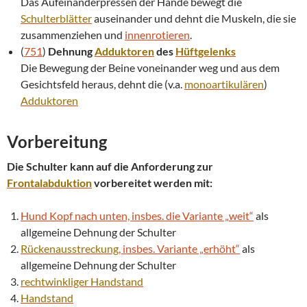
Das Aufeinanderpressen der Hände bewegt die
Schulterblätter
auseinander und dehnt die Muskeln, die sie
zusammenziehen und
innenrotieren
.
(
751
)
Dehnung
Adduktoren
des
Hüftgelenks
Die Bewegung der Beine voneinander weg und aus dem
Gesichtsfeld heraus, dehnt die (v.a.
monoartikulären
)
Adduktoren
Vorbereitung
Die Schulter kann auf die Anforderung zur
Frontalabduktion
vorbereitet werden mit:
Hund Kopf nach unten, insbes. die Variante „weit“
als
allgemeine Dehnung der Schulter
Rückenausstreckung
, insbes. Variante „erhöht“
als
allgemeine Dehnung der Schulter
rechtwinkliger
Handstand
Handstand