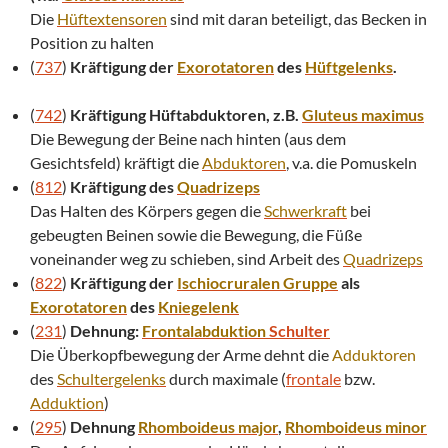
Die
Hüftextensoren
sind mit daran beteiligt, das Becken in
Position zu halten
(
737
)
Kräftigung der
Exorotatoren
des
Hüftgelenks
.
(
742
)
Kräftigung Hüftabduktoren, z.B.
Gluteus maximus
Die Bewegung der Beine nach hinten (aus dem
Gesichtsfeld) kräftigt die
Abduktoren
, v.a. die Pomuskeln
(
812
)
Kräftigung des
Quadrizeps
Das Halten des Körpers gegen die
Schwerkraft
bei
gebeugten Beinen sowie die Bewegung, die Füße
voneinander weg zu schieben, sind Arbeit des
Quadrizeps
(
822
)
Kräftigung der
Ischiocruralen Gruppe
als
Exorotatoren
des
Kniegelenk
(
231
)
Dehnung:
Frontalabduktion
Schulter
Die Überkopfbewegung der Arme dehnt die
Adduktoren
des
Schultergelenks
durch maximale (
frontale
bzw.
Adduktion
)
(
295
)
Dehnung
Rhomboideus major
,
Rhomboideus minor