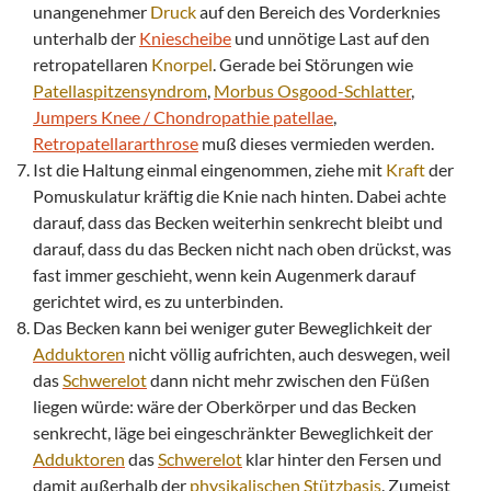
unangenehmer
Druck
auf den Bereich des Vorderknies
unterhalb der
Kniescheibe
und unnötige Last auf den
retropatellaren
Knorpel
. Gerade bei Störungen wie
Patellaspitzensyndrom
,
Morbus
Osgood-Schlatter
,
Jumpers Knee / Chondropathie patellae
,
Retropatellararthrose
muß dieses vermieden werden.
Ist die Haltung einmal eingenommen, ziehe mit
Kraft
der
Pomuskulatur kräftig die Knie nach hinten. Dabei achte
darauf, dass das Becken weiterhin senkrecht bleibt und
darauf, dass du das Becken nicht nach oben drückst, was
fast immer geschieht, wenn kein Augenmerk darauf
gerichtet wird, es zu unterbinden.
Das Becken kann bei weniger guter Beweglichkeit der
Adduktoren
nicht völlig aufrichten, auch deswegen, weil
das
Schwerelot
dann nicht mehr zwischen den Füßen
liegen würde: wäre der Oberkörper und das Becken
senkrecht, läge bei eingeschränkter Beweglichkeit der
Adduktoren
das
Schwerelot
klar hinter den Fersen und
damit außerhalb der
physikalischen
Stützbasis
. Zumeist