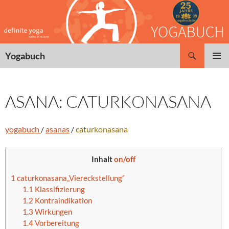
Zum
Inhalt
springen
Suchen
Yogabuch
PRIMÄR
MENÜ
ASANA: CATURKONASANA
yogabuch
/
asanas
/
caturkonasana
Inhalt
on/off
1
caturkonasana„Viereckstellung“
1.1
Klassifizierung
1.2
Kontraindikation
1.3
Wirkungen
1.4
Vorbereitung