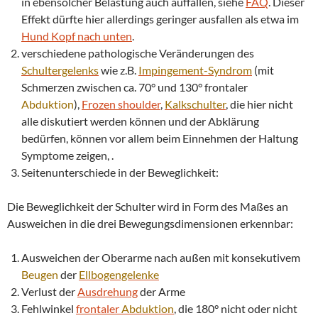
in ebensolcher Belastung auch auffallen, siehe
FAQ
. Dieser
Effekt dürfte hier allerdings geringer ausfallen als etwa im
Hund Kopf nach unten
.
verschiedene pathologische Veränderungen des
Schultergelenks
wie z.B.
Impingement
-Syndrom
(mit
Schmerzen zwischen ca. 70° und 130° frontaler
Abduktion
),
Frozen shoulder
,
Kalkschulter
, die hier nicht
alle diskutiert werden können und der Abklärung
bedürfen, können vor allem beim Einnehmen der Haltung
Symptome zeigen, .
Seitenunterschiede in der Beweglichkeit:
Die Beweglichkeit der Schulter wird in Form des Maßes an
Ausweichen in die drei Bewegungsdimensionen erkennbar:
Ausweichen der Oberarme nach außen mit konsekutivem
Beugen
der
Ellbogengelenke
Verlust der
Ausdrehung
der Arme
Fehlwinkel
frontaler
Abduktion
, die 180° nicht oder nicht