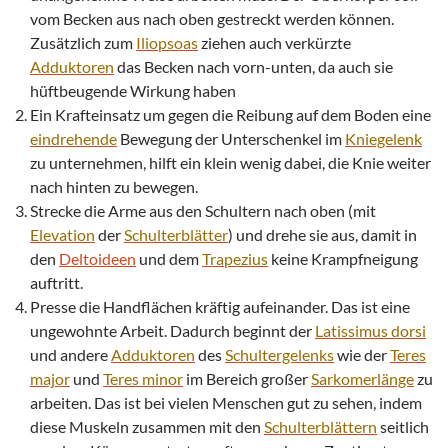
vom Becken aus nach oben gestreckt werden können.
Zusätzlich zum
Iliopsoas
ziehen auch verkürzte
Adduktoren
das Becken nach vorn-unten, da auch sie
hüftbeugende Wirkung haben
Ein Krafteinsatz um gegen die Reibung auf dem Boden eine
eindrehende
Bewegung der Unterschenkel im
Kniegelenk
zu unternehmen, hilft ein klein wenig dabei, die Knie weiter
nach hinten zu bewegen.
Strecke die Arme aus den Schultern nach oben (mit
Elevation
der
Schulterblätter
) und drehe sie aus, damit in
den
Deltoideen
und dem
Trapezius
keine Krampfneigung
auftritt.
Presse die Handflächen kräftig aufeinander. Das ist eine
ungewohnte Arbeit. Dadurch beginnt der
Latissimus dorsi
und andere
Adduktoren
des
Schultergelenks
wie der
Teres
major
und
Teres minor
im Bereich großer
Sarkomerlänge
zu
arbeiten. Das ist bei vielen Menschen gut zu sehen, indem
diese Muskeln zusammen mit den
Schulterblättern
seitlich