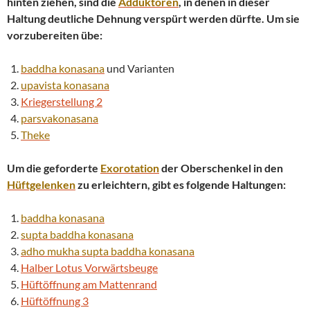
hinten ziehen, sind die
Adduktoren
, in denen in dieser
Haltung deutliche Dehnung verspürt werden dürfte. Um sie
vorzubereiten übe:
baddha konasana
und Varianten
upavista konasana
Kriegerstellung 2
parsvakonasana
Theke
Um die geforderte
Exorotation
der Oberschenkel in den
Hüftgelenken
zu erleichtern, gibt es folgende Haltungen:
baddha konasana
supta
baddha konasana
adho mukha
supta
baddha konasana
Halber Lotus Vorwärtsbeuge
Hüftöffnung am Mattenrand
Hüftöffnung 3