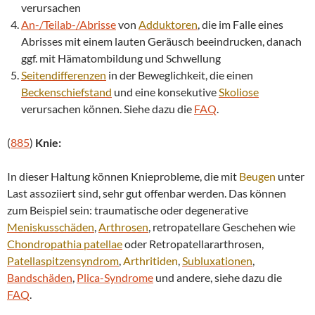
verursachen
An-/Teilab-/Abrisse
von
Adduktoren
, die im Falle eines
Abrisses mit einem lauten Geräusch beeindrucken, danach
ggf. mit Hämatombildung und Schwellung
Seitendifferenzen
in der Beweglichkeit, die einen
Beckenschiefstand
und eine konsekutive
Skoliose
verursachen können. Siehe dazu die
FAQ
.
(
885
)
Knie:
In dieser Haltung können Knieprobleme, die mit
Beugen
unter
Last assoziiert sind, sehr gut offenbar werden. Das können
zum Beispiel sein: traumatische oder degenerative
Meniskusschäden
,
Arthrosen
, retropatellare Geschehen wie
Chondropathia patellae
oder Retropatellararthrosen,
Patellaspitzensyndrom
,
Arthritiden
,
Subluxationen
,
Bandschäden
,
Plica-Syndrome
und andere, siehe dazu die
FAQ
.