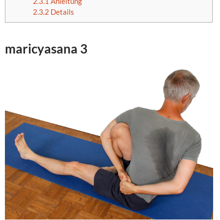
2.3.1
Anleitung
2.3.2
Details
maricyasana 3