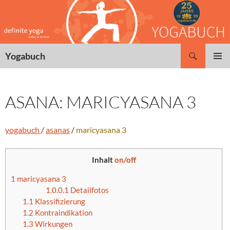
Zum
Inhalt
springen
Suchen
Yogabuch
PRIMÄR
MENÜ
ASANA: MARICYASANA 3
yogabuch
/
asanas
/
maricyasana 3
Inhalt
on/off
1
maricyasana 3
1.0.0.1
Detailfotos
1.1
Klassifizierung
1.2
Kontraindikation
1.3
Wirkungen