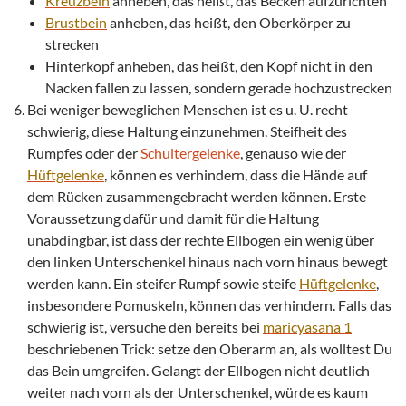
Kreuzbein
anheben, das heißt, das Becken aufzurichten
Brustbein
anheben, das heißt, den Oberkörper zu
strecken
Hinterkopf anheben, das heißt, den Kopf nicht in den
Nacken fallen zu lassen, sondern gerade hochzustrecken
Bei weniger beweglichen Menschen ist es u. U. recht
schwierig, diese Haltung einzunehmen. Steifheit des
Rumpfes oder der
Schultergelenke
, genauso wie der
Hüftgelenke
, können es verhindern, dass die Hände auf
dem Rücken zusammengebracht werden können. Erste
Voraussetzung dafür und damit für die Haltung
unabdingbar, ist dass der rechte Ellbogen ein wenig über
den linken Unterschenkel hinaus nach vorn hinaus bewegt
werden kann. Ein steifer Rumpf sowie steife
Hüftgelenke
,
insbesondere Pomuskeln, können das verhindern. Falls das
schwierig ist, versuche den bereits bei
maricyasana 1
beschriebenen Trick: setze den Oberarm an, als wolltest Du
das Bein umgreifen. Gelangt der Ellbogen nicht deutlich
weiter nach vorn als der Unterschenkel, würde es kaum