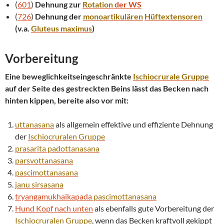
(
601
)
Dehnung zur
Rotation
der WS
(
726
)
Dehnung der
monoartikulären
Hüftextensoren
(v.a.
Gluteus maximus
)
Vorbereitung
Eine beweglichkeitseingeschränkte
Ischiocrurale Gruppe
auf der Seite des gestreckten Beins lässt das Becken nach
hinten kippen, bereite also vor mit:
uttanasana
als allgemein effektive und effiziente Dehnung
der
Ischiocruralen Gruppe
prasarita padottanasana
parsvottanasana
pascimottanasana
janu
sirsasana
tryangamukhaikapada
pascimottanasana
Hund Kopf nach unten
als ebenfalls gute Vorbereitung der
Ischiocruralen Gruppe
, wenn das Becken kraftvoll gekippt