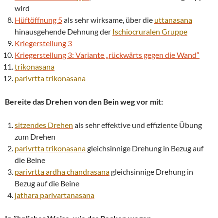
wird
Hüftöffnung 5
als sehr wirksame, über die
uttanasana
hinausgehende Dehnung der
Ischiocruralen Gruppe
Kriegerstellung 3
Kriegerstellung 3: Variante „rückwärts gegen die Wand“
trikonasana
parivrtta
trikonasana
Bereite das Drehen von den Bein weg vor mit:
sitzendes Drehen
als sehr effektive und effiziente Übung
zum Drehen
parivrtta
trikonasana
gleichsinnige Drehung in Bezug auf
die Beine
parivrtta
ardha chandrasana
gleichsinnige Drehung in
Bezug auf die Beine
jathara parivartanasana