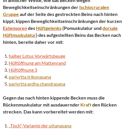
In ähnlicher Weise, wie das Becken wegen
Beweglichkeitseinschränkungen der
Ischiocruralen
Gruppe
auf der Seite des gestreckten Beins nach hinten
kippt, kippen Beweglichkeitseinschränkungen der kurzen
Extensoren
des
Hüftgelenks
(Pomuskulatur und
dorsale
Hüftmuskulatur
) des aufgestellten Beins das Becken nach
hinten, bereite daher vor mit:
halber Lotus Vorwärtsbeuge
Hüftöffnung am Mattenrand
Hüftöffnung 3
parivrtta
trikonasana
parivrtta
ardha chandrasana
Gegen das nach hinten kippende Becken muss die
Rückenmuskulatur mit ausdauernder
Kraft
den Rücken
strecken. Das kann vorbereitet werden mit:
„Tisch“-Variante der
uttanasana