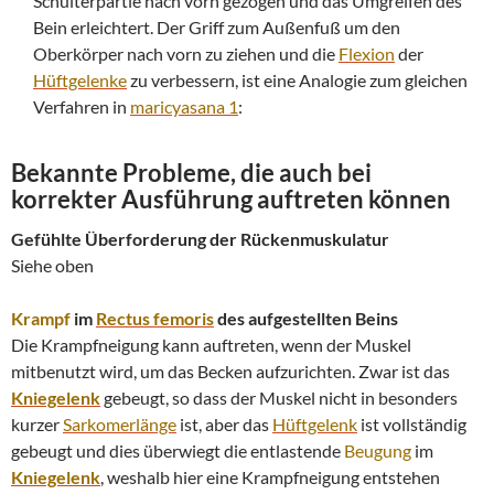
Schulterpartie nach vorn gezogen und das Umgreifen des
Bein erleichtert. Der Griff zum Außenfuß um den
Oberkörper nach vorn zu ziehen und die
Flexion
der
Hüftgelenke
zu verbessern, ist eine Analogie zum gleichen
Verfahren in
maricyasana 1
:
Bekannte Probleme, die auch bei
korrekter Ausführung auftreten können
Gefühlte Überforderung der Rückenmuskulatur
Siehe oben
Krampf
im
Rectus femoris
des aufgestellten Beins
Die Krampfneigung kann auftreten, wenn der Muskel
mitbenutzt wird, um das Becken aufzurichten. Zwar ist das
Kniegelenk
gebeugt, so dass der Muskel nicht in besonders
kurzer
Sarkomerlänge
ist, aber das
Hüftgelenk
ist vollständig
gebeugt und dies überwiegt die entlastende
Beugung
im
Kniegelenk
, weshalb hier eine Krampfneigung entstehen