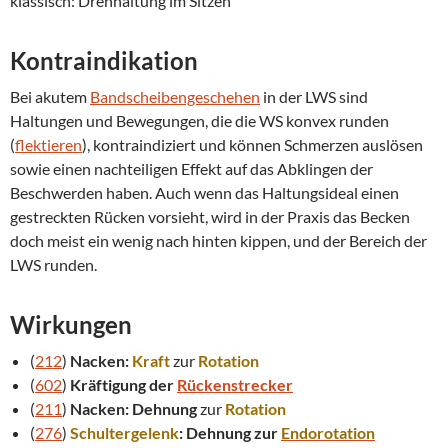
klassisch: Drehhaltung im Sitzen
Kontraindikation
Bei akutem
Bandscheibengeschehen
in der LWS sind
Haltungen und Bewegungen, die die WS konvex runden
(
flektieren
), kontraindiziert und können Schmerzen auslösen
sowie einen nachteiligen Effekt auf das Abklingen der
Beschwerden haben. Auch wenn das Haltungsideal einen
gestreckten Rücken vorsieht, wird in der Praxis das Becken
doch meist ein wenig nach hinten kippen, und der Bereich der
LWS runden.
Wirkungen
(
212
)
Nacken:
Kraft
zur
Rotation
(
602
)
Kräftigung der
Rückenstrecker
(
211
)
Nacken:
Dehnung
zur
Rotation
(
276
)
Schultergelenk
: Dehnung zur
Endorotation