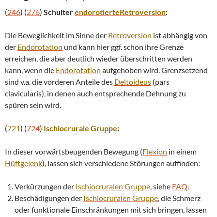
(
246
) (
276
)
Schulter
endorotierte
Retroversion
:
Die Beweglichkeit im Sinne der
Retroversion
ist abhängig von
der
Endorotation
und kann hier ggf. schon ihre Grenze
erreichen, die aber deutlich wieder überschritten werden
kann, wenn die
Endorotation
aufgehoben wird. Grenzsetzend
sind v.a. die vorderen Anteile des
Deltoideus
(pars
clavicularis), in denen auch entsprechende Dehnung zu
spüren sein wird.
(
721
) (
724
)
Ischiocrurale Gruppe
:
In dieser vorwärtsbeugenden Bewegung (
Flexion
in einem
Hüftgelenk
), lassen sich verschiedene Störungen auffinden:
Verkürzungen der
Ischiocruralen Gruppe
, siehe
FAQ
.
Beschädigungen der
Ischiocruralen Gruppe
, die Schmerz
oder funktionale Einschränkungen mit sich bringen, lassen