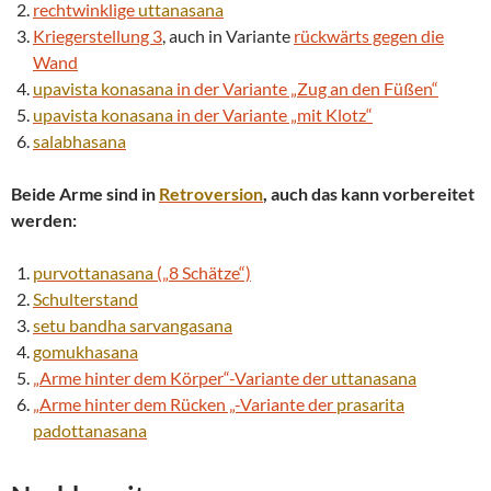
rechtwinklige
uttanasana
Kriegerstellung 3
, auch in Variante
rückwärts gegen die
Wand
upavista konasana
in der Variante „Zug an den Füßen“
upavista konasana
in der Variante „mit Klotz“
salabhasana
Beide Arme sind in
Retroversion
, auch das kann vorbereitet
werden:
purvottanasana
(„8 Schätze“)
Schulterstand
setu bandha
sarvangasana
gomukhasana
„Arme hinter dem Körper“-Variante der
uttanasana
„Arme hinter dem Rücken „-Variante der
prasarita
padottanasana