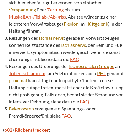
sich hier ebenfalls gut erkennen, von einfacher
Verspannung
über
Zerrung
bis zum
Muskel(An-/Teilab-/Ab-)riss
. Abrisse würden zu einer
leichteren Vorwärtsbeuge (
Flexion
im
Hüftgelenk
) in der
Haltung führen.
Reizungen des
Ischiasnervs
: gerade in Vorwärtsbeugen
können Reizzustände des
Ischiasnervs
, der Bein und Fuß
innerviert, symptomatisch werden, auch wenn sie sonst
eher ruhig sind. Siehe dazu die
FAQ
.
Reizungen des Ursprungs der
Ischiocruralen Gruppe
am
Tuber ischiadicum
(am Sitzbeinhöcker, auch
PHT
genannt:
proximal
hamstring tendinopathy) könnten in dieser
Haltung zutage treten, meist ist aber die Krafteinwirkung
nicht groß genug. Falls doch, bedarf sie der Schonung vor
intensiver Dehnung, siehe dazu die
FAQ
.
Bakerzysten
erzeugen ein Spannungs- oder
Fremdkörpergefühl, siehe
FAQ
.
(
602
)
Rückenstrecker
: