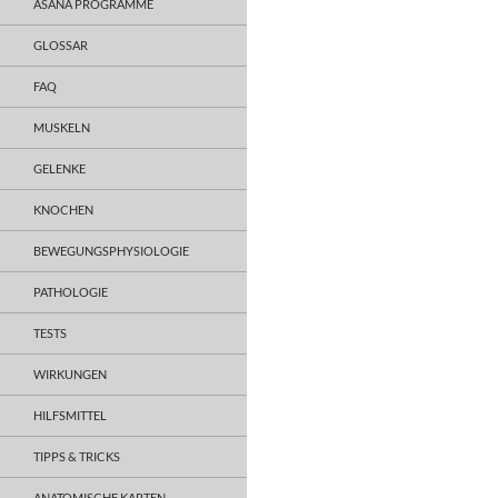
ASANA PROGRAMME
GLOSSAR
FAQ
MUSKELN
GELENKE
KNOCHEN
BEWEGUNGSPHYSIOLOGIE
PATHOLOGIE
TESTS
WIRKUNGEN
HILFSMITTEL
TIPPS & TRICKS
ANATOMISCHE KARTEN