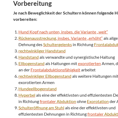
Vorbereitung
Je nach Beweglichkeit der Schultern können folgende 
vorbereiten:
Hund Kopf nach unten, insbes. die Variante „weit“
Rückenausstreckung
, insbes. Variante „erhöht“
als allg
Dehnung des
Schultergelenks
in Richtung
Frontalabdu
rechtwinkliger
Handstand
Handstand
als verwandte und synergistische Haltung
Ellbogenstand
als Haltungen mit
exorotierten
Armen, di
an der
Frontalabduktionsfähigkeit
arbeitet
rechtwinkliger
Ellbogenstand
als weitere Haltungen mi
exorotierten Armen
Hundeellbogenstand
Hyperbel
als eine der effektivsten und effizientesten 
in Richtung
frontaler
Abduktion
ohne
Exorotation
der 
Schulteröffnung am Stuhl
als eine der effektivsten und
effizientesten Dehnungen in Richtung
frontaler
Abdukt