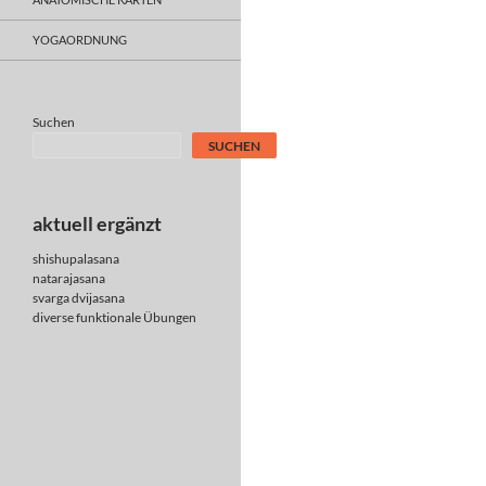
YOGAORDNUNG
Suchen
SUCHEN
aktuell ergänzt
shishupalasana
natarajasana
svarga dvijasana
diverse
funktionale Übungen