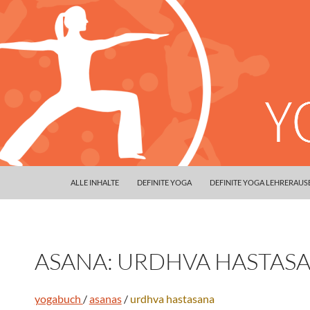
ALLE INHALTE
DEFINITE YOGA
DEFINITE YOGA LEHRERAU
ASANA: URDHVA HASTAS
yogabuch
/
asanas
/
urdhva hastasana