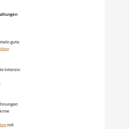
Haltungen
emein gute
ktion
e intensiv
t
Dehnungen
Arme
ion
mit