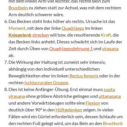
mit dem linken Arm viel leichter, das rechte Bein zum
Brustbein
zu ziehen statt zur Achsel, was mit dem rechtem
Arm deutlich schwerer wäre.
Das Becken steht links höher als rechts. Ursache ist das
Moment
, mit dem der linke
Quadrizeps
im linken
Kniegelenk
strecken
will bzw. die resultierende
Kraft
, die
das Becken links anhebt. Dieses schwächt sich im Laufe der
Zeit durch Üben von
Quadrizepsdehnung 1
und
virasana
ab.
Die Wirkung der Haltung ist zumeist sehr intensiv,
abhängig von den individuell unterschiedlichen
Beweglichkeiten eher im linken
Rectus femoris
oder in der
rechten
Ischiocruralen Gruppe
.
Dies ist keine Anfänger-Übung. Erst einmal muss
supta
virasana
ohne größere Abstriche gelingen und
uttanasana
und andere Vorwärtsbeugen sollte eine
Flexion
von
deutlich über 90° in den
Hüftgelenken
zeigen. In vielen
Fällen wird ein Gürtel erforderlich sein, dessen Schlaufe um
den rechten Fuß gelegt wird, um das Bein an den
Brustkorb