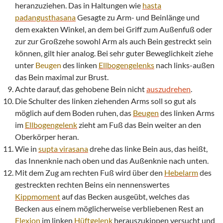
heranzuziehen. Das in Haltungen wie
hasta
padangusthasana
Gesagte zu Arm- und Beinlänge und
dem exakten Winkel, an dem bei Griff zum Außenfuß oder
zur zur Großzehe sowohl Arm als auch Bein gestreckt sein
können, gilt hier analog. Bei sehr guter Beweglichkeit ziehe
unter
Beugen
des linken
Ellbogengelenks
nach links-außen
das Bein maximal zur Brust.
Achte darauf, das gehobene Bein nicht
auszudrehen
.
Die Schulter des linken ziehenden Arms soll so gut als
möglich auf dem Boden ruhen, das
Beugen
des linken Arms
im
Ellbogengelenk
zieht am Fuß das Bein weiter an den
Oberkörper heran.
Wie in
supta
virasana
drehe das linke Bein aus, das heißt,
das Innenknie nach oben und das Außenknie nach unten.
Mit dem Zug am rechten Fuß wird über den
Hebelarm
des
gestreckten rechten Beins ein nennenswertes
Kippmoment
auf das Becken ausgeübt, welches das
Becken aus einem möglicherweise verbliebenen Rest an
Flexion
im linken
Hüftgelenk
herauszukippen versucht und