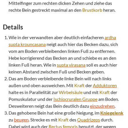
Mittelfinger zum rechten dicken Zehen und ziehe das
rechte Bein gestreckt maximal an den
Brustkorb
heran.
Details
Wie in der verwandten aber deutlich einfacheren
ardha
supta
krouncasana
neigt auch hier das Becken dazu, sich
vom am Boden verbleibenden linken Fuß zu entfernen.
Hebe korrigierend das Becken an und schiebe es an den
linken Fuß heran. Wie in
supta
virasana
soll es auch hier
keinen Abstand zwischen Fuß und Becken geben.
Das am Boden verbleibende linke Bein will nach links
außen und oben ausweichen. Mit
Kraft
der
Adduktoren
halte es in Parallelität zur
Wirbelsäule
und mit
Kraft
der
Pomuskulatur und der
Ischiocruralen Gruppe
am Boden.
Desweiteren neigt das Bein deutlich dazu
einzudrehen
.
Das gehobene Bein hat eine große Neigung, im
Kniegelenk
zu
beugen
. Strecke es mit
Kraft
des
Quadrizeps
durch.
Dabei wird auch der
Rectus femoris
benutzt, der wegen