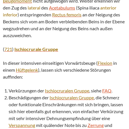
Beugemoment
nicht aufgewogen wird. Weiter erkennen wir
den Zug des
lateral
des
Acetabulums
(Spina iliaca
anterior
inferior
) entspringenden
Rectus femoris
an der Neigung des
Beckens sich vom am Boden verbleibenden Beins in der Ebene
wegzudrehen und an der Neigung des Beins nach außen
auszuweichen.
(
721
)
Ischiocrurale Gruppe
In dieser intensiven einseitigen Vorwärtsbeuge (
Flexion
in
einem
Hüftgelenk
), lassen sich verschiedene Störungen
auffinden:
Verkürzungen der
Ischiocruralen Gruppe
, siehe
FAQ
.
Beschädigungen der
Ischiocruralen Gruppe
, die Schmerz
oder funktionale Einschränkungen mit sich bringen, lassen
sich hier ebenfalls gut erkennen, von einfacher Verkürzung
mit sehr intensiver Dehnungsempfindung über eine
Verspannung
mit quälender Note bis zu
Zerrung
und