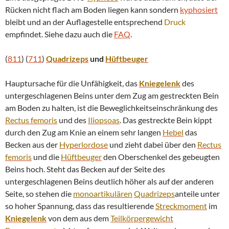
Rücken nicht flach am Boden liegen kann sondern
kyphosiert
bleibt und an der Auflagestelle entsprechend
Druck
empfindet. Siehe dazu auch die
FAQ
.
(
811
) (
711
)
Quadrizeps
und
Hüftbeuger
Hauptursache für die Unfähigkeit, das
Kniegelenk
des
untergeschlagenen Beins unter dem Zug am gestreckten Bein
am Boden zu halten, ist die Beweglichkeitseinschränkung des
Rectus femoris
und des
Iliopsoas
. Das gestreckte Bein kippt
durch den Zug am Knie an einem sehr langen
Hebel
das
Becken aus der
Hyperlordose
und zieht dabei über den
Rectus
femoris
und die
Hüftbeuger
den Oberschenkel des gebeugten
Beins hoch. Steht das Becken auf der Seite des
untergeschlagenen Beins deutlich höher als auf der anderen
Seite, so stehen die
monoartikulären
Quadrizeps
anteile unter
so hoher Spannung, dass das resultierende
Streckmoment
im
Kniegelenk
von dem aus dem
Teilkörpergewicht