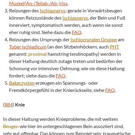
Muskel(An-/Teilab-/Ab-)riss
.
Reizungen des
Ischiasnervs
: gerade in Vorwärtsbeugen
können Reizzustände des
Ischiasnervs
, der Bein und Fuß
innerviert, symptomatisch werden, auch wenn sie sonst
eher ruhig sind. Siehe dazu die
FAQ
.
Reizungen des Ursprungs der
Ischiocruralen Gruppe
am
Tuber ischiadicum
(an den Sitzbeinhöckern, auch
PHT
genannt:
proximal
hamstring tendinopathy) werden in
dieser Haltung deutlich zutage treten und bedürfen der
Schonung vor intensiver Dehnung, wie sie diese Haltung
fordert; siehe dazu die
FAQ
.
Bakerzysten
erzeugen ein Spannungs- oder
Fremdkörpergefühl in der Knierückseite, siehe
FAQ
.
(
884
)
Knie
In dieser Haltung werden Knieprobleme, die mit weitem
Beugen
wie hier im untergeschlagenen Bein assoziiert sind,
sehr gut offenbar. Das können zum Beispiel sein: traumatische