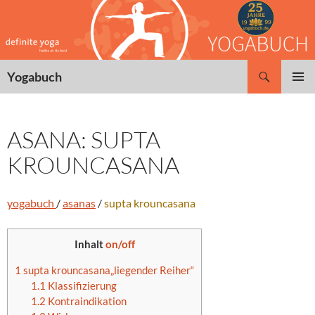
Zum
Inhalt
springen
Suchen
Yogabuch
PRIMÄR
MENÜ
ASANA: SUPTA
KROUNCASANA
yogabuch
/
asanas
/
supta
krouncasana
Inhalt
on/off
1
supta krouncasana„liegender Reiher“
1.1
Klassifizierung
1.2
Kontraindikation