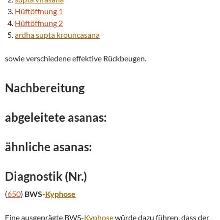
Hüftöffnung 1
Hüftöffnung 2
ardha
supta
krouncasana
sowie verschiedene effektive Rückbeugen.
Nachbereitung
abgeleitete asanas:
ähnliche asanas:
Diagnostik (Nr.)
(
650
)
BWS-
Kyphose
Eine ausgeprägte BWS-
Kyphose
würde dazu führen, dass der