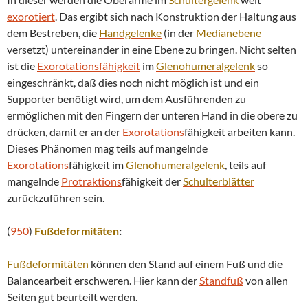
exorotiert
. Das ergibt sich nach Konstruktion der Haltung aus
dem Bestreben, die
Handgelenke
(in der
Medianebene
versetzt) untereinander in eine Ebene zu bringen. Nicht selten
ist die
Exorotationsfähigkeit
im
Glenohumeralgelenk
so
eingeschränkt, daß dies noch nicht möglich ist und ein
Supporter benötigt wird, um dem Ausführenden zu
ermöglichen mit den Fingern der unteren Hand in die obere zu
drücken, damit er an der
Exorotations
fähigkeit arbeiten kann.
Dieses Phänomen mag teils auf mangelnde
Exorotations
fähigkeit im
Glenohumeralgelenk
, teils auf
mangelnde
Protraktions
fähigkeit der
Schulterblätter
zurückzuführen sein.
(
950
)
Fußdeformitäten
:
Fußdeformitäten
können den Stand auf einem Fuß und die
Balancearbeit erschweren. Hier kann der
Standfuß
von allen
Seiten gut beurteilt werden.