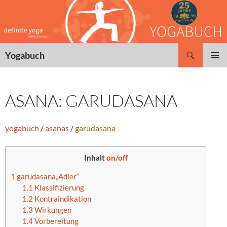
Zum
Inhalt
springen
Suchen
Yogabuch
PRIMÄR
MENÜ
ASANA: GARUDASANA
yogabuch
/
asanas
/
garudasana
Inhalt
on/off
1
garudasana„Adler“
1.1
Klassifizierung
1.2
Kontraindikation
1.3
Wirkungen
1.4
Vorbereitung