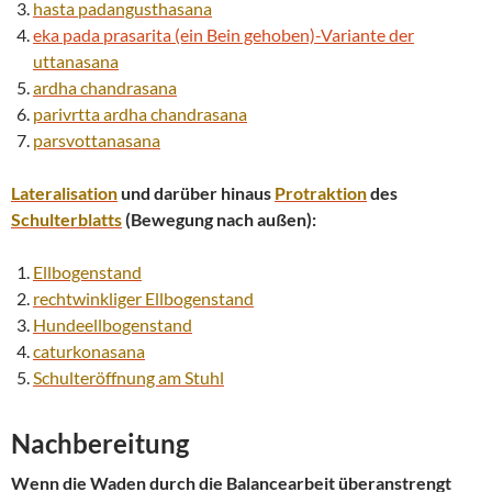
hasta padangusthasana
eka pada prasarita (ein Bein gehoben)-Variante der
uttanasana
ardha chandrasana
parivrtta
ardha chandrasana
parsvottanasana
Lateralisation
und darüber hinaus
Protraktion
des
Schulterblatts
(Bewegung nach außen):
Ellbogenstand
rechtwinkliger
Ellbogenstand
Hundeellbogenstand
caturkonasana
Schulteröffnung am Stuhl
Nachbereitung
Wenn die Waden durch die Balancearbeit überanstrengt