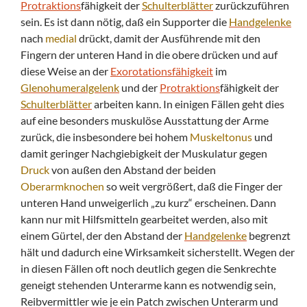
Protraktions
fähigkeit der
Schulterblätter
zurückzuführen
sein. Es ist dann nötig, daß ein Supporter die
Handgelenke
nach
medial
drückt, damit der Ausführende mit den
Fingern der unteren Hand in die obere drücken und auf
diese Weise an der
Exorotationsfähigkeit
im
Glenohumeralgelenk
und der
Protraktions
fähigkeit der
Schulterblätter
arbeiten kann. In einigen Fällen geht dies
auf eine besonders muskulöse Ausstattung der Arme
zurück, die insbesondere bei hohem
Muskeltonus
und
damit geringer Nachgiebigkeit der Muskulatur gegen
Druck
von außen den Abstand der beiden
Oberarmknochen
so weit vergrößert, daß die Finger der
unteren Hand unweigerlich „zu kurz“ erscheinen. Dann
kann nur mit Hilfsmitteln gearbeitet werden, also mit
einem Gürtel, der den Abstand der
Handgelenke
begrenzt
hält und dadurch eine Wirksamkeit sicherstellt. Wegen der
in diesen Fällen oft noch deutlich gegen die Senkrechte
geneigt stehenden Unterarme kann es notwendig sein,
Reibvermittler wie je ein Patch zwischen Unterarm und