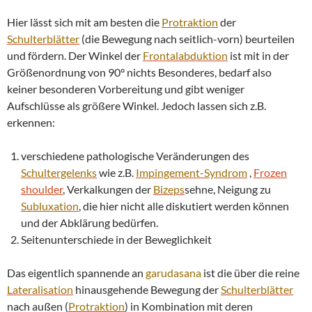
Hier lässt sich mit am besten die
Protraktion
der
Schulterblätter
(die Bewegung nach seitlich-vorn) beurteilen
und fördern. Der Winkel der
Frontalabduktion
ist mit in der
Größenordnung von 90° nichts Besonderes, bedarf also
keiner besonderen Vorbereitung und gibt weniger
Aufschlüsse als größere Winkel. Jedoch lassen sich z.B.
erkennen:
verschiedene pathologische Veränderungen des
Schultergelenks
wie z.B.
Impingement
-Syndrom
,
Frozen
shoulder
, Verkalkungen der
Bizeps
sehne, Neigung zu
Subluxation
, die hier nicht alle diskutiert werden können
und der Abklärung bedürfen.
Seitenunterschiede in der Beweglichkeit
Das eigentlich spannende an
garudasana
ist die über die reine
Lateralisation
hinausgehende Bewegung der
Schulterblätter
nach außen (
Protraktion
) in Kombination mit deren