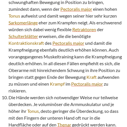
schwunghaften Bewegung in Position zu bringen,
zumindest dann, wenn der
Pectoralis major
einen hohen
Tonus
aufweist und damit wegen seiner hier sehr kurzen
Sarkomerlänge
eher zum Krampfen neigt. Als erschwerend
würden sich dabei wenig flexible
Retraktoren
der
Schulterblätter
erweisen, die die benötigte
Kontraktionskraft
des
Pectoralis major
und damit die
Krampfneigung ebenfalls deutlich erhöhen können. Auch
vorangegangenes Muskeltraining kann die Krampfneigung
deutlich erhöhen. In all diesen Fällen empfiehlt es sich, die
Oberarme mit hinreichendem Schwung in ihre Position zu
bringen statt gegen Ende der Bewegung
Kraft
aufwenden
zu müssen und einen
Krampf
im
Pectoralis major
zu
riskieren.
Die Hände werden sich notwendiger Weise nur teilweise
überdecken. Je voluminöser die Armmuskulatur und je
höher ihr
Tonus
, desto geringer die Überdeckung, so dass
mit den Fingern der unteren Hand oft nur in die
Handfläche oder auf den
Thenar
gedrückt werden kann.