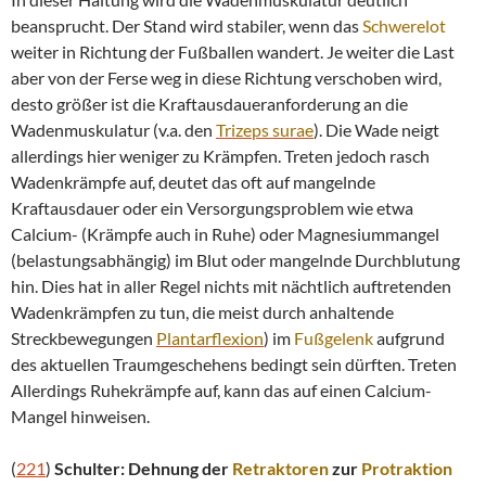
beansprucht. Der Stand wird stabiler, wenn das
Schwerelot
weiter in Richtung der Fußballen wandert. Je weiter die Last
aber von der Ferse weg in diese Richtung verschoben wird,
desto größer ist die Kraftausdaueranforderung an die
Wadenmuskulatur (v.a. den
Trizeps
surae
). Die Wade neigt
allerdings hier weniger zu Krämpfen. Treten jedoch rasch
Wadenkrämpfe auf, deutet das oft auf mangelnde
Kraftausdauer oder ein Versorgungsproblem wie etwa
Calcium- (Krämpfe auch in Ruhe) oder Magnesiummangel
(belastungsabhängig) im Blut oder mangelnde Durchblutung
hin. Dies hat in aller Regel nichts mit nächtlich auftretenden
Wadenkrämpfen zu tun, die meist durch anhaltende
Streckbewegungen
Plantarflexion
) im
Fußgelenk
aufgrund
des aktuellen Traumgeschehens bedingt sein dürften. Treten
Allerdings Ruhekrämpfe auf, kann das auf einen Calcium-
Mangel hinweisen.
(
221
)
Schulter: Dehnung der
Retraktoren
zur
Protraktion