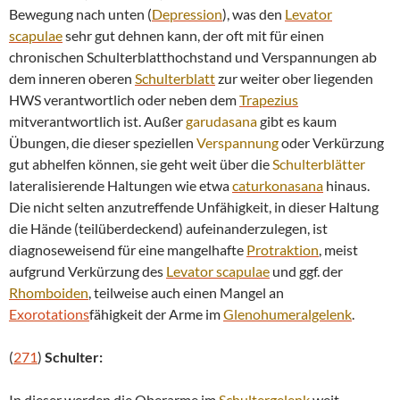
Bewegung nach unten (
Depression
), was den
Levator
scapulae
sehr gut dehnen kann, der oft mit für einen
chronischen Schulterblatthochstand und Verspannungen ab
dem inneren oberen
Schulterblatt
zur weiter ober liegenden
HWS verantwortlich oder neben dem
Trapezius
mitverantwortlich ist. Außer
garudasana
gibt es kaum
Übungen, die dieser speziellen
Verspannung
oder Verkürzung
gut abhelfen können, sie geht weit über die
Schulterblätter
lateralisierende Haltungen wie etwa
caturkonasana
hinaus.
Die nicht selten anzutreffende Unfähigkeit, in dieser Haltung
die Hände (teilüberdeckend) aufeinanderzulegen, ist
diagnoseweisend für eine mangelhafte
Protraktion
, meist
aufgrund Verkürzung des
Levator scapulae
und ggf. der
Rhomboiden
, teilweise auch einen Mangel an
Exorotations
fähigkeit der Arme im
Glenohumeralgelenk
.
(
271
)
Schulter:
In dieser werden die Oberarme im
Schultergelenk
weit