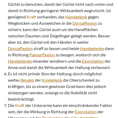
Gürtel zu benutzen, damit der Gürtel nicht nach unten und
damit in Richtung geringerer Wirksamkeit wegrutscht. Ist
genügend
Kraft
vorhanden, das
Handgelenk
gegen
Wegknicken und Ausweichen in die
Dorsalflexion
zu
sichern, kann der Gürtel auch um die Handflächen
zwischen Daumen und Zeigefinger gelegt werden. Besser
aber ist, den Gürtel mit den Händen in weiter
Dorsalflexion
straff zu fassen und beide
Handgelenke
dann
in Richtung
Palmarflexion
zu beugen, wodurch sich die
Handgelenke
einander annähern und die
Exorotation
der
Arme und damit die Wirksamkeit der Haltung verbessert.
Es ist nicht primär Sinn der Haltung, durch möglichst
weites
Beugen
der
Kniegelenk
die Oberschenkel zu
kräftigen, bis zu einem gewissen Grad kann dies jedoch
einbezogen werden, solange es die Stabilität nicht
beeinträchtigt.
Die
Kraft
der Unterarme kann ein einschränkender Faktor
sein, der die Wirkung in Richtung der
Exorotation
der
Oberarme und der
Protraktion
der
Schulterblätter