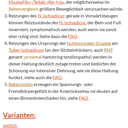
Muskel(An-/Teilab-/Ab-)riss
, der möglicherweise im
Seitenvergleich
größere Beweglichkeit verursachen würde.
Reizungen des
N. ischiadicus
: gerade in Vorwärtsbeugen
können Reizzustände des
N. ischiadicus
, der Bein und Fuß
innerviert, symptomatisch werden, auch wenn sie sonst
eher ruhig sind. Siehe dazu die
FAQ
.
Reizungen des Ursprungs der
Ischiocruralen Gruppe
am
Tuber ischiadicum
(an den Sitzbeinhöckern, auch
PHT
genant:
proximal
hamstring tendinopathy) werden in
dieser Haltung deutlich zutage treten und bedürfen der
Schonung vor intensiver Dehnung, wie sie diese Haltung
fordert, siehe auch die
FAQ
.
Bakerzysten
erzeugen ein Spannungs- oder
Fremdkörpergefühl in der Knierückseiteu nd deuten auf
einen Binnenknieschaden hin, siehe
FAQ
.
Varianten:
seitlich