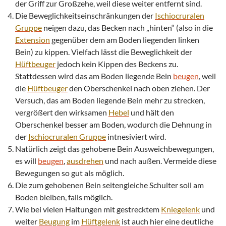
der Griff zur Großzehe, weil diese weiter entfernt sind.
Die Beweglichkeitseinschränkungen der
Ischiocruralen
Gruppe
neigen dazu, das Becken nach „hinten“ (also in die
Extension
gegenüber dem am Boden liegenden linken
Bein) zu kippen. Vielfach lässt die Beweglichkeit der
Hüftbeuger
jedoch kein Kippen des Beckens zu.
Stattdessen wird das am Boden liegende Bein
beugen
, weil
die
Hüftbeuger
den Oberschenkel nach oben ziehen. Der
Versuch, das am Boden liegende Bein mehr zu strecken,
vergrößert den wirksamen
Hebel
und hält den
Oberschenkel besser am Boden, wodurch die Dehnung in
der
Ischiocruralen Gruppe
intnesiviert wird.
Natürlich zeigt das gehobene Bein Ausweichbewegungen,
es will
beugen
,
ausdrehen
und nach außen. Vermeide diese
Bewegungen so gut als möglich.
Die zum gehobenen Bein seitengleiche Schulter soll am
Boden bleiben, falls möglich.
Wie bei vielen Haltungen mit gestrecktem
Kniegelenk
und
weiter
Beugung
im
Hüftgelenk
ist auch hier eine deutliche