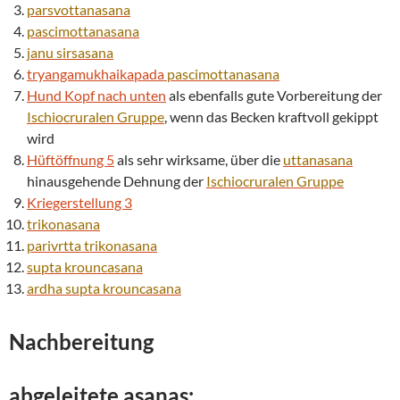
parsvottanasana
pascimottanasana
janu
sirsasana
tryangamukhaikapada
pascimottanasana
Hund Kopf nach unten
als ebenfalls gute Vorbereitung der
Ischiocruralen Gruppe
, wenn das Becken kraftvoll gekippt
wird
Hüftöffnung 5
als sehr wirksame, über die
uttanasana
hinausgehende Dehnung der
Ischiocruralen Gruppe
Kriegerstellung 3
trikonasana
parivrtta
trikonasana
supta
krouncasana
ardha
supta
krouncasana
Nachbereitung
abgeleitete asanas: