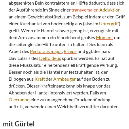
abgesenkten Bein kontralateralen Hüfte dadurch, dass sich
der Ausführende im Sinne einer
transversalen
Adduktion
an einem Gewicht abstützt, zum Beispiel indem er den Griff
einer Kurzhantel von bodenseitig aus (also im
Untergriff
)
greift. Wenn die Hantel schwer genug ist, erzeugt sie mit
dem Arm zusammen ein hinreichend großes
Moment
um
die seitengleiche Hüfte unten zu halten. Dies kann als
Arbeit des
Pectoralis major
,
Bizeps
und ggf. des pars
clavicularis des
Deltoideus
spürbar werden. Es hat auf
diese Muskulatur eine tendenziell kräftigende Wirkung.
Besser noch als die Hantel nur festzuhalten ist, den
Ellbogen aus
Kraft
der
Armbeuger
auf den Boden zu
drücken. Dieser Krafteinsatz kann bis knapp vor das
Abheben der Hantel intensiviert werden. Falls am
Olecranon
eine zu unangenehme Druckempfindung
auftritt, verwende einen Weichheitsvermittler darunter.
mit Gürtel