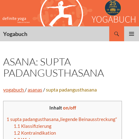
Zum
Inhalt
springen
Suchen
Yogabuch
PRIMÄR
MENÜ
ASANA: SUPTA
PADANGUSTHASANA
yogabuch
/
asanas
/
supta padangusthasana
Inhalt
on/off
1
supta padangusthasana„liegende Beinausstreckung“
1.1
Klassifizierung
1.2
Kontraindikation