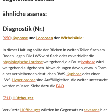
ähnliche asanas:
Diagnostik (Nr.)
(
650
)
Kyphose
und
Lordosen
der
Wirbelsäule
:
In dieser Haltung sollte der Rücken in weiten Teilen flach am
Boden liegen. Die LWS wird flach oder es verbleibt die
physiologische
Lordose
weitgehend, die Brust
kyphose
wird
weitgehend aufgehoben. Abweichungen davon, etwa in Form
einer verbleibenden deutlichen BWS-
Kyphose
oder einer
LWS-
Hyperlordose
sind Auffälligkeiten, die weiter untersucht
werden müssen. Siehe dazu die
FAQ
.
(
711
)
Hüftbeuger
Verkürzte
Hüftbeuger
würden im Gegensatz zu
savasana
hier