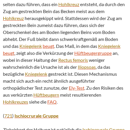
selten dazu führen, dass ein
Hohlkreuz
entsteht, da durch den
Zug am gestreckten Bein das Becken meist aus dem
Hohlkreuz
herausgekippt wird. Stattdessen wird der Zug am
gestreckten Bein zumeist dazu führen, dass sich der
Oberschenkel des am Boden liegenden Beins vom Boden
abhebt. Der Fuß bleibt dann schwerkraftgemäß am Boden
und das
Kniegelenk
beugt
. Das Maß, in dem das
Kniegelenk
beugt
, zeigt also die Verkürzung der
Hüftbeugergruppe
an,
wobei in dieser Haltung der
Rectus femoris
weniger
wahrscheinlich die Ursache ist als der
Iliopsoas
, da das
bezügliche
Kniegelenk
gestreckt ist. Diesen Mechanismus
macht sich auch ein recht ähnlich ausgeführter
orthopädischer Test zunutze, der
Ely-Test
. Zu den Risiken des
aus verkürzten
Hüftbeugern
meist resultierenden
Hohlkreuzes
siehe die
FAQ
.
(
721
)
Ischiocrurale Gruppe
Zielwirkort der Haltung ist natürlich die
Ischiocrurale Gruppe
.