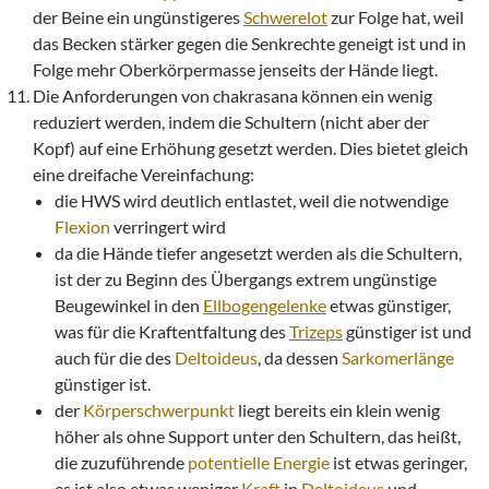
der Beine ein ungünstigeres
Schwerelot
zur Folge hat, weil
das Becken stärker gegen die Senkrechte geneigt ist und in
Folge mehr Oberkörpermasse jenseits der Hände liegt.
Die Anforderungen von chakrasana können ein wenig
reduziert werden, indem die Schultern (nicht aber der
Kopf) auf eine Erhöhung gesetzt werden. Dies bietet gleich
eine dreifache Vereinfachung:
die HWS wird deutlich entlastet, weil die notwendige
Flexion
verringert wird
da die Hände tiefer angesetzt werden als die Schultern,
ist der zu Beginn des Übergangs extrem ungünstige
Beugewinkel in den
Ellbogengelenke
etwas günstiger,
was für die Kraftentfaltung des
Trizeps
günstiger ist und
auch für die des
Deltoideus
, da dessen
Sarkomerlänge
günstiger ist.
der
Körperschwerpunkt
liegt bereits ein klein wenig
höher als ohne Support unter den Schultern, das heißt,
die zuzuführende
potentielle Energie
ist etwas geringer,
es ist also etwas weniger
Kraft
in
Deltoideus
und