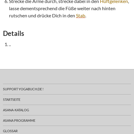
Strecke die Arme durch, strecke dabei in den
Hüftgelenken
,
lasse dementsprechend die Füße weiter nach hinten
rutschen und drücke Dich in den
Stab
.
Details
..
SUPPORT YOGABUCH.DE !
STARTSEITE
ASANA-KATALOG
ASANA PROGRAMME
GLOSSAR