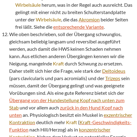
Wirbelsäule
herum, was in der Regel auch ausreicht. Das
gelingt mit einer nicht zu breiten Schulterstandplatte
unter der
Wirbelsäule
, die das
Akromion
beider Seiten
frei läßt. Siehe die
entsprechende Variante
.
Wie oben beschrieben, soll der Übergang schwunglos,
gleichsam beliebig langsam und reversibel ausgeführt
werden, auch damit die HWS keinen Schaden nehmen
kann. Aus etlichen anderen Übergängen kennen wir die
Neigung, mangelnde
Kraft
durch Schwung zu ersetzen.
Daher stellt sich hier die Frage, wie stark der
Deltoideus
(pars clavicularis und pars acromialis) und der
Trizeps
sein
müssen, damit der Übergang gelingt und was geeignete
Vorübungen sind. Als eine gute Referenz bietet sich der
Übergang von der
Hundestellung Kopf nach unten
zum
Stab
und vor allem auch
zurück in den Hund Kopf nach
unten
an. Physiologisch besitzt ein Muskel in
exzentrischer
Kontraktion
deutlich mehr
Kraft
(
Kraft
-Geschwindigkeits-
Funktion
nach Hill/Herzog) als in
konzentrischer
Kontraktion
. Neben dem Verlust an potentieller Energie