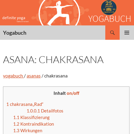
Zum
Inhalt
springen
Suchen
Yogabuch
PRIMÄR
MENÜ
ASANA: CHAKRASANA
yogabuch
/
asanas
/ chakrasana
Inhalt
on/off
1
chakrasana„Rad“
1.0.0.1
Detailfotos
1.1
Klassifizierung
1.2
Kontraindikation
1.3
Wirkungen