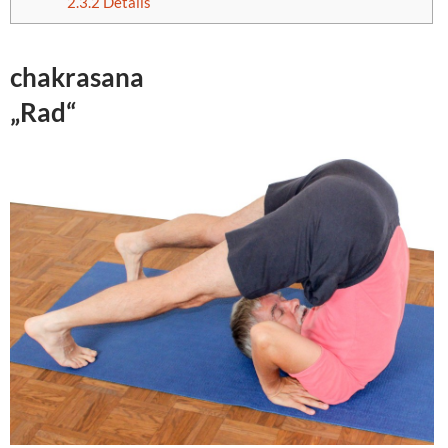
2.3.2
Details
chakrasana
„Rad“