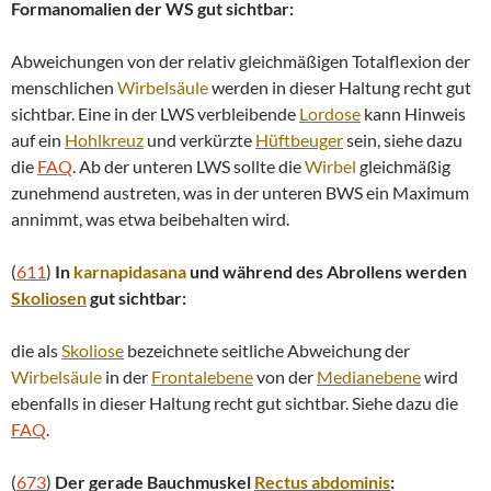
Formanomalien der WS gut sichtbar:
Abweichungen von der relativ gleichmäßigen Totalflexion der
menschlichen
Wirbelsäule
werden in dieser Haltung recht gut
sichtbar. Eine in der LWS verbleibende
Lordose
kann Hinweis
auf ein
Hohlkreuz
und verkürzte
Hüftbeuger
sein, siehe dazu
die
FAQ
. Ab der unteren LWS sollte die
Wirbel
gleichmäßig
zunehmend austreten, was in der unteren BWS ein Maximum
annimmt, was etwa beibehalten wird.
(
611
)
In
karnapidasana
und während des Abrollens werden
Skoliosen
gut sichtbar:
die als
Skoliose
bezeichnete seitliche Abweichung der
Wirbelsäule
in der
Frontalebene
von der
Medianebene
wird
ebenfalls in dieser Haltung recht gut sichtbar. Siehe dazu die
FAQ
.
(
673
)
Der gerade Bauchmuskel
Rectus abdominis
: