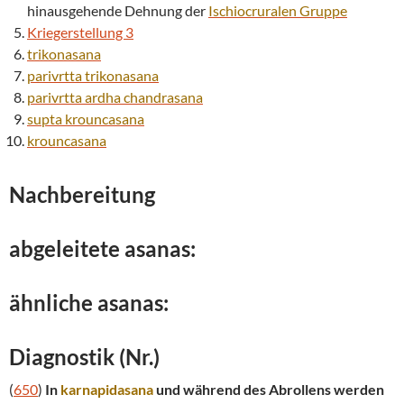
hinausgehende Dehnung der
Ischiocruralen Gruppe
Kriegerstellung 3
trikonasana
parivrtta
trikonasana
parivrtta
ardha chandrasana
supta
krouncasana
krouncasana
Nachbereitung
abgeleitete asanas:
ähnliche asanas:
Diagnostik (Nr.)
(
650
)
In
karnapidasana
und während des Abrollens werden