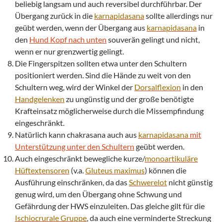
beliebig langsam und auch reversibel durchführbar. Der
Übergang zurück in die
karnapidasana
sollte allerdings nur
geübt werden, wenn der Übergang aus
karnapidasana
in
den
Hund Kopf nach unten
souverän gelingt und nicht,
wenn er nur grenzwertig gelingt.
Die Fingerspitzen sollten etwa unter den Schultern
positioniert werden. Sind die Hände zu weit von den
Schultern weg, wird der Winkel der
Dorsalflexion
in den
Handgelenken
zu ungünstig und der große benötigte
Krafteinsatz möglicherweise durch die Missempfindung
eingeschränkt.
Natürlich kann chakrasana auch aus
karnapidasana
mit
Unterstützung unter den Schultern
geübt werden.
Auch eingeschränkt bewegliche kurze/
monoartikuläre
Hüftextensoren
(v.a.
Gluteus maximus
) können die
Ausführung einschränken, da das
Schwerelot
nicht günstig
genug wird, um den Übergang ohne Schwung und
Gefährdung der HWS einzuleiten. Das gleiche gilt für die
Ischiocrurale Gruppe
, da auch eine verminderte Streckung