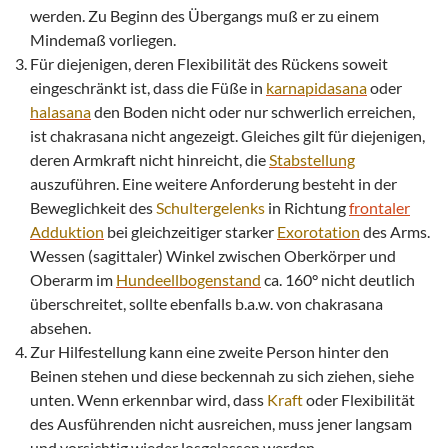
werden. Zu Beginn des Übergangs muß er zu einem
Mindemaß vorliegen.
Für diejenigen, deren Flexibilität des Rückens soweit
eingeschränkt ist, dass die Füße in
karnapidasana
oder
halasana
den Boden nicht oder nur schwerlich erreichen,
ist chakrasana nicht angezeigt. Gleiches gilt für diejenigen,
deren Armkraft nicht hinreicht, die
Stabstellung
auszuführen. Eine weitere Anforderung besteht in der
Beweglichkeit des
Schultergelenks
in Richtung
frontaler
Adduktion
bei gleichzeitiger starker
Exorotation
des Arms.
Wessen (sagittaler) Winkel zwischen Oberkörper und
Oberarm im
Hundeellbogenstand
ca. 160° nicht deutlich
überschreitet, sollte ebenfalls b.a.w. von chakrasana
absehen.
Zur Hilfestellung kann eine zweite Person hinter den
Beinen stehen und diese beckennah zu sich ziehen, siehe
unten. Wenn erkennbar wird, dass
Kraft
oder Flexibilität
des Ausführenden nicht ausreichen, muss jener langsam
und vorsichtig wieder losgelassen werden.