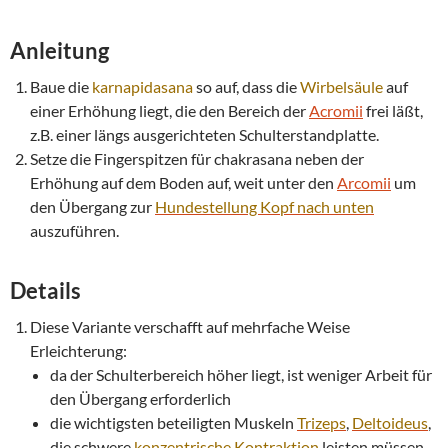
Anleitung
Baue die
karnapidasana
so auf, dass die
Wirbelsäule
auf
einer Erhöhung liegt, die den Bereich der
Acromii
frei läßt,
z.B. einer längs ausgerichteten Schulterstandplatte.
Setze die Fingerspitzen für chakrasana neben der
Erhöhung auf dem Boden auf, weit unter den
Arcomii
um
den Übergang zur
Hundestellung Kopf nach unten
auszuführen.
Details
Diese Variante verschafft auf mehrfache Weise
Erleichterung:
da der Schulterbereich höher liegt, ist weniger Arbeit für
den Übergang erforderlich
die wichtigsten beteiligten Muskeln
Trizeps
,
Deltoideus
,
die schwere
konzentrische
Kontraktion
leisten müssen,