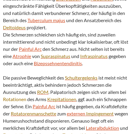
eingeschränkte Fähigkeit Überkopftätigkeiten auszuüben,
und natürlich damit verbundener Schmerz, der häufig in den
Bereich des
Tuberculum majus
und den Ansatzbereich des
Deltoideus
projiziert.
Die Schmerzen schleichen sich häufig ein, sind zuweilen
intermittierend und nicht unbedingt klar lokalisierbar, oft löst
nur der
Painful Arc
den Schmerz aus. Nicht selten ist bereits
eine
Atrophie
von
Supraspinatus
und
Infraspinatus
gegeben
oder auch eine
Bizepssehnentendinitis
.
Die passive Beweglichkeit des
Schultergelenks
ist meist nicht
beeinträchtigt, aktiv behindern jedoch Schmerzen die
Ausnutzung des
ROM
. Palpatorisch zeigen sich vor allem bei
Rotationen
des Arms
Krepitationen
, ggf. auch ein Schnappen
der Sehne. Ein
Painful Arc
ist häufig gegeben, da Kraftdefizite
der
Rotatorenmanschette
zum
externen
Impingement
wegen
Humerushochstand disponieren. Genauso liegt oft ein
merkliches Kraftdefizit vor, vor allem bei
Lateralbduktion
und