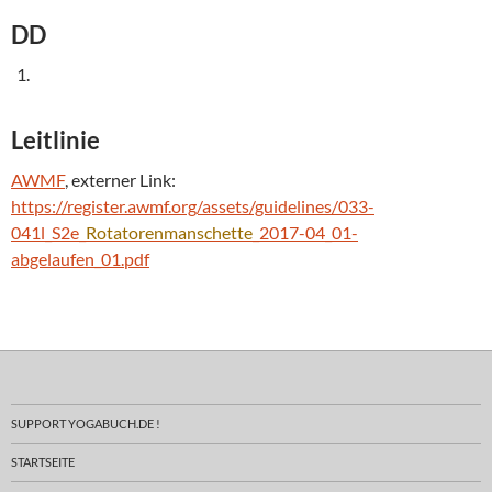
DD
Leitlinie
AWMF
, externer Link:
https://register.awmf.org/assets/guidelines/033-
041l_S2e_
Rotatorenmanschette
_2017-04_01-
abgelaufen_01.pdf
SUPPORT YOGABUCH.DE !
STARTSEITE