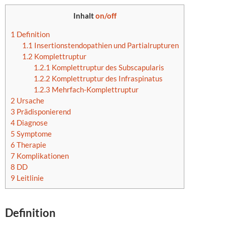
Inhalt
on/off
1
Definition
1.1
Insertionstendopathien und Partialrupturen
1.2
Komplettruptur
1.2.1
Komplettruptur des Subscapularis
1.2.2
Komplettruptur des Infraspinatus
1.2.3
Mehrfach-Komplettruptur
2
Ursache
3
Prädisponierend
4
Diagnose
5
Symptome
6
Therapie
7
Komplikationen
8
DD
9
Leitlinie
Definition