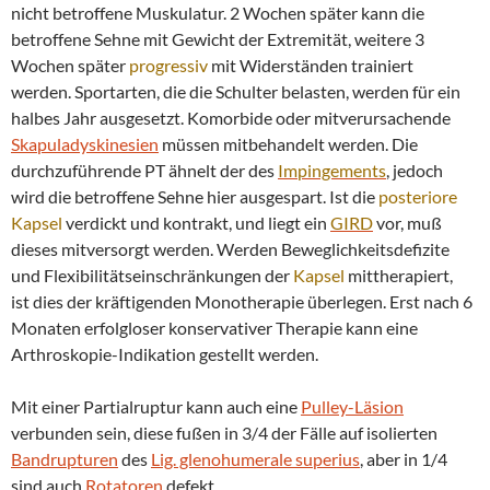
nicht betroffene Muskulatur. 2 Wochen später kann die
betroffene Sehne mit Gewicht der Extremität, weitere 3
Wochen später
progressiv
mit Widerständen trainiert
werden. Sportarten, die die Schulter belasten, werden für ein
halbes Jahr ausgesetzt. Komorbide oder mitverursachende
Skapuladyskinesien
müssen mitbehandelt werden. Die
durchzuführende PT ähnelt der des
Impingements
, jedoch
wird die betroffene Sehne hier ausgespart. Ist die
posteriore
Kapsel
verdickt und kontrakt, und liegt ein
GIRD
vor, muß
dieses mitversorgt werden. Werden Beweglichkeitsdefizite
und Flexibilitätseinschränkungen der
Kapsel
mittherapiert,
ist dies der kräftigenden Monotherapie überlegen. Erst nach 6
Monaten erfolgloser konservativer Therapie kann eine
Arthroskopie-Indikation gestellt werden.
Mit einer Partialruptur kann auch eine
Pulley-Läsion
verbunden sein, diese fußen in 3/4 der Fälle auf isolierten
Bandrupturen
des
Lig. glenohumerale superius
, aber in 1/4
sind auch
Rotatoren
defekt.