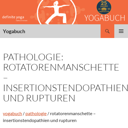
Zum
Inhalt
springen
Suchen
Yogabuch
PRIMÄR
MENÜ
PATHOLOGIE:
ROTATORENMANSCHETTE
–
INSERTIONSTENDOPATHIE
UND RUPTUREN
yogabuch
/
pathologie
/ rotatorenmanschette –
insertionstendopathien und rupturen