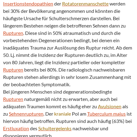
Insertionstendopathien
der
Rotatorenmanschette
werden
bei 30% der Bevölkerung angenommen und könnten die
häufigste Ursache für Schulterschmerzen darstellen. Bei
längerem Bestehen neigen die betroffenen Sehnen dann zu
Rupturen
. Diese sind in 50% atraumatisch und durch die
vorbestehenden Degenerationen bedingt, bei denen ein
inadäquates Trauma zur Auslösung des Ruptur reicht. Ab dem
50. Lj. nimmt die Inzidenz der Rupturen deutlich zu, im Alter
von 80 Jahren, liegt die Inzidenz partieller oder kompletter
Rupturen
bereits bei 80%. Die radiologisch nachweisbaren
Rupturen stehen allerdings in sehr losem Zusammenhang mit
der beobachteten Symptomatik.
Bei jüngeren Menschen sind degenerationsbedingte
Rupturen
naturgemäß nicht zu erwarten, aber auch bei
adäquaten Traumen kommt es häufig eher zu
Avulsionen
als
zu
Sehnenrupturen
. Der
kraniale
Pol am
Tuberculum majus
ist
hiervon häufig betroffen. Rupturen sind auch häufig (63%) bei
Erstluxation
des
Schultergelenks
nachweisbar und
disponieren vermutlich.