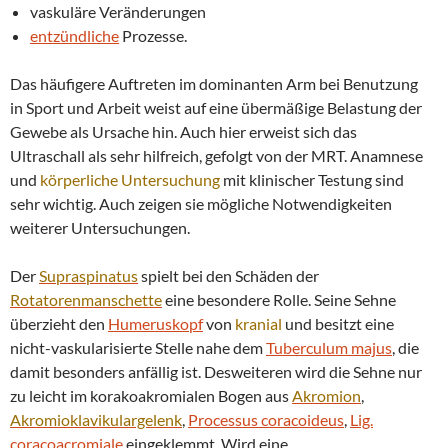
vaskuläre Veränderungen
entzündliche
Prozesse.
Das häufigere Auftreten im dominanten Arm bei Benutzung
in Sport und Arbeit weist auf eine übermäßige Belastung der
Gewebe als Ursache hin. Auch hier erweist sich das
Ultraschall als sehr hilfreich, gefolgt von der MRT. Anamnese
und
körperliche
Untersuchung
mit klinischer Testung sind
sehr wichtig. Auch zeigen sie mögliche Notwendigkeiten
weiterer Untersuchungen.
Der
Supraspinatus
spielt bei den Schäden der
Rotatorenmanschette
eine besondere Rolle. Seine Sehne
überzieht den
Humeruskopf
von
kranial
und besitzt eine
nicht-vaskularisierte Stelle nahe dem
Tuberculum majus
, die
damit besonders anfällig ist. Desweiteren wird die Sehne nur
zu leicht im korakoakromialen Bogen aus
Akromion
,
Akromioklavikulargelenk
,
Processus coracoideus
,
Lig.
coracoacromiale
eingeklemmt. Wird eine