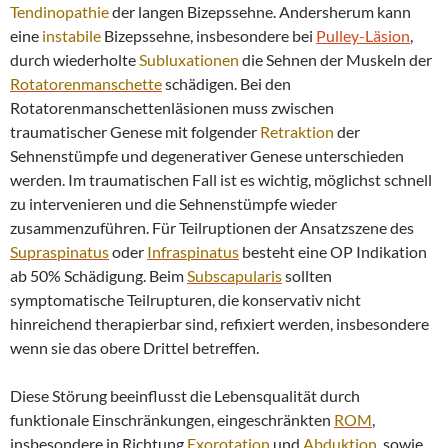
Tendinopathie
der langen Bizepssehne. Andersherum kann
eine
instabile
Bizepssehne, insbesondere bei
Pulley-Läsion
,
durch wiederholte
Subluxationen
die Sehnen der Muskeln der
Rotatorenmanschette
schädigen. Bei den
Rotatorenmanschettenläsionen muss zwischen
traumatischer Genese mit folgender
Retraktion
der
Sehnenstümpfe und degenerativer Genese unterschieden
werden. Im traumatischen Fall ist es wichtig, möglichst schnell
zu intervenieren und die Sehnenstümpfe wieder
zusammenzuführen. Für Teilruptionen der Ansatzszene des
Supraspinatus
oder
Infraspinatus
besteht eine OP Indikation
ab 50% Schädigung. Beim
Subscapularis
sollten
symptomatische Teilrupturen, die konservativ nicht
hinreichend therapierbar sind, refixiert werden, insbesondere
wenn sie das obere Drittel betreffen.
Diese Störung beeinflusst die Lebensqualität durch
funktionale Einschränkungen, eingeschränkten
ROM
,
insbesondere in Richtung
Exorotation
und
Abduktion
, sowie