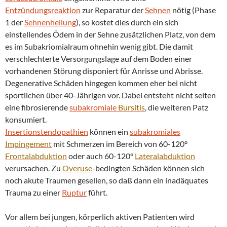
Entzündungsreaktion
zur Reparatur der
Sehnen
nötig (Phase
1 der
Sehnenheilung
), so kostet dies durch ein sich
einstellendes Ödem in der Sehne zusätzlichen Platz, von dem
es im Subakriomialraum ohnehin wenig gibt. Die damit
verschlechterte Versorgungslage auf dem Boden einer
vorhandenen Störung disponiert für Anrisse und Abrisse.
Degenerative Schäden hingegen kommen eher bei nicht
sportlichen über 40-Jährigen vor. Dabei entsteht nicht selten
eine fibrosierende
subakromiale
Bursitis
, die weiteren Patz
konsumiert.
Insertionstendopathien
können ein
subakromiales
Impingement
mit Schmerzen im Bereich von 60-120°
Frontalabduktion
oder auch 60-120°
Lateralabduktion
verursachen. Zu
Overuse
-bedingten Schäden können sich
noch akute Traumen gesellen, so daß dann ein inadäquates
Trauma zu einer
Ruptur
führt.
Vor allem bei jungen, körperlich aktiven Patienten wird