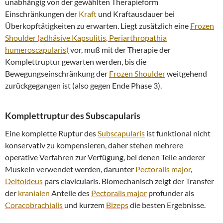
unabhängig von der gewählten Therapieform
Einschränkungen der
Kraft
und Kraftausdauer bei
Überkopftätigkeiten zu erwarten. Liegt zusätzlich eine
Frozen
Shoulder
(
adhäsive
Kapsulitis
,
Periarthropathia
humeroscapularis
)
vor, muß mit der Therapie der
Komplettruptur gewarten werden, bis die
Bewegungseinschränkung der
Frozen Shoulder
weitgehend
zurückgegangen ist (also gegen Ende Phase 3).
Komplettruptur des
Subscapularis
Eine komplette Ruptur des
Subscapularis
ist funktional nicht
konservativ zu kompensieren, daher stehen mehrere
operative Verfahren zur Verfügung, bei denen Teile anderer
Muskeln verwendet werden, darunter
Pectoralis major
,
Deltoideus
pars clavicularis. Biomechanisch zeigt der Transfer
der
kranialen
Anteile des
Pectoralis major
profunder als
Coracobrachialis
und kurzem
Bizeps
die besten Ergebnisse.