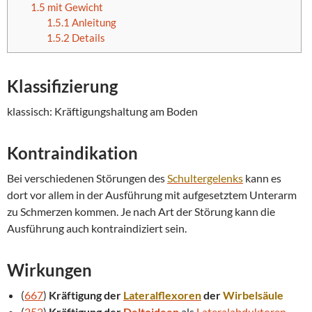
1.5
mit Gewicht
1.5.1
Anleitung
1.5.2
Details
Klassifizierung
klassisch: Kräftigungshaltung am Boden
Kontraindikation
Bei verschiedenen Störungen des
Schultergelenks
kann es
dort vor allem in der Ausführung mit aufgesetztem Unterarm
zu Schmerzen kommen. Je nach Art der Störung kann die
Ausführung auch kontraindiziert sein.
Wirkungen
(
667
)
Kräftigung der
Lateralflexoren
der
Wirbelsäule
(
252
)
Kräftigung der
Deltoideen
als
Lateralabduktoren