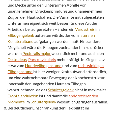
und Decke unter den Unterarmen Abhilfe vor
unangenehmen Druckempfindung und unangenehmen
Zug an der Haut schaffen. Die Variante mit aufgesetzten
Unterarmen eignet sich weit besser für diese Art der
Arbeit, da bei aufgesetzten Händen ein
Varusstreß
im
Ellbogengelenk
auftreten würde, der vom
lateralen
Kollateralband
aufgefangen werden muß. Eine andere
Möglicheit wäre, die Ellbogen zueinander hin zu drücken,
was den
Pectoralis major
wesentlich mehr und auch den
Deltoideus
, Pars clavicularis
mehr kräftigt. Im Gegensatz
etwa zum
Hundeellbogenstand
und zum
rechtwinkligen
Ellbogenstand
ist hier weniger Kraftaufwand erforderlich,
um eine wahrnehmbare Bewegung der Knochenstruktur
innerhalb der umgebenden Haut am Ellbogen
wahrzunehmen, da das
Schultergelenk
nicht in maximaler
Frontalabduktion
ist und damit die
endorotierenden
Momente
im
Schultergelenk
wesentlich geringer ausfallen.
Bei deutlicher Einschränkung der Flexibilität im