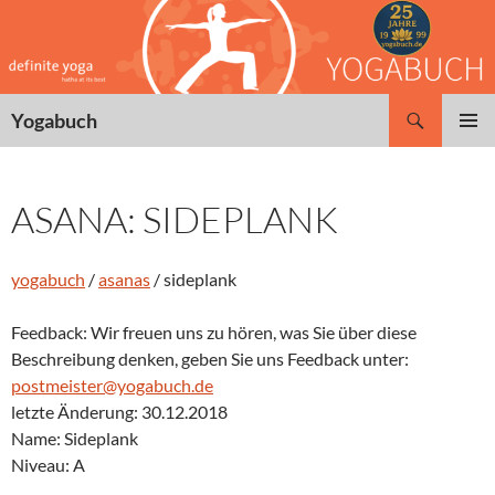
Zum
Inhalt
springen
Suchen
Yogabuch
PRIMÄR
MENÜ
ASANA: SIDEPLANK
yogabuch
/
asanas
/ sideplank
Feedback: Wir freuen uns zu hören, was Sie über diese
Beschreibung denken, geben Sie uns Feedback unter:
postmeister@yogabuch.de
letzte Änderung: 30.12.2018
Name: Sideplank
Niveau: A