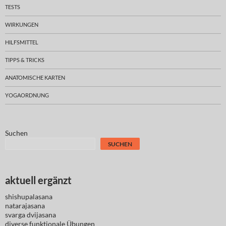
TESTS
WIRKUNGEN
HILFSMITTEL
TIPPS & TRICKS
ANATOMISCHE KARTEN
YOGAORDNUNG
Suchen
SUCHEN
aktuell ergänzt
shishupalasana
natarajasana
svarga dvijasana
diverse
funktionale Übungen