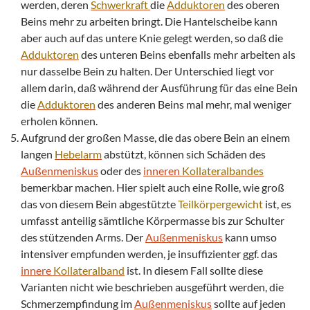
werden, deren
Schwerkraft
die
Adduktoren
des oberen
Beins mehr zu arbeiten bringt. Die Hantelscheibe kann
aber auch auf das untere Knie gelegt werden, so daß die
Adduktoren
des unteren Beins ebenfalls mehr arbeiten als
nur dasselbe Bein zu halten. Der Unterschied liegt vor
allem darin, daß während der Ausführung für das eine Bein
die
Adduktoren
des anderen Beins mal mehr, mal weniger
erholen können.
Aufgrund der großen Masse, die das obere Bein an einem
langen
Hebelarm
abstützt, können sich Schäden des
Außenmeniskus
oder des
inneren
Kollateralbandes
bemerkbar machen. Hier spielt auch eine Rolle, wie groß
das von diesem Bein abgestützte
Teilkörpergewicht
ist, es
umfasst anteilig sämtliche Körpermasse bis zur Schulter
des stützenden Arms. Der
Außenmeniskus
kann umso
intensiver empfunden werden, je insuffizienter ggf. das
innere
Kollateralband
ist. In diesem Fall sollte diese
Varianten nicht wie beschrieben ausgeführt werden, die
Schmerzempfindung im
Außenmeniskus
sollte auf jeden