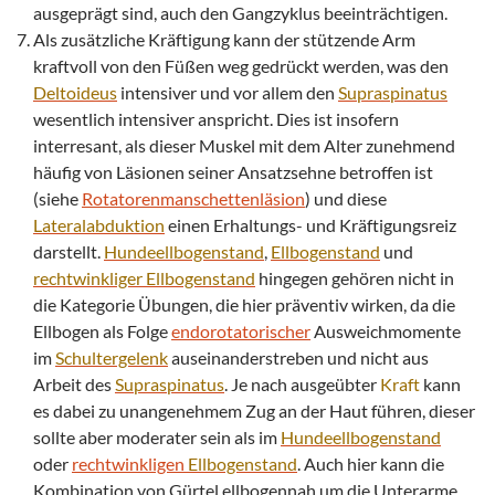
ausgeprägt sind, auch den Gangzyklus beeinträchtigen.
Als zusätzliche Kräftigung kann der stützende Arm
kraftvoll von den Füßen weg gedrückt werden, was den
Deltoideus
intensiver und vor allem den
Supraspinatus
wesentlich intensiver anspricht. Dies ist insofern
interresant, als dieser Muskel mit dem Alter zunehmend
häufig von Läsionen seiner Ansatzsehne betroffen ist
(siehe
Rotatorenmanschettenläsion
) und diese
Lateralabduktion
einen Erhaltungs- und Kräftigungsreiz
darstellt.
Hundeellbogenstand
,
Ellbogenstand
und
rechtwinkliger
Ellbogenstand
hingegen gehören nicht in
die Kategorie Übungen, die hier präventiv wirken, da die
Ellbogen als Folge
endorotatorischer
Ausweichmomente
im
Schultergelenk
auseinanderstreben und nicht aus
Arbeit des
Supraspinatus
. Je nach ausgeübter
Kraft
kann
es dabei zu unangenehmem Zug an der Haut führen, dieser
sollte aber moderater sein als im
Hundeellbogenstand
oder
rechtwinkligen
Ellbogenstand
. Auch hier kann die
Kombination von Gürtel ellbogennah um die Unterarme