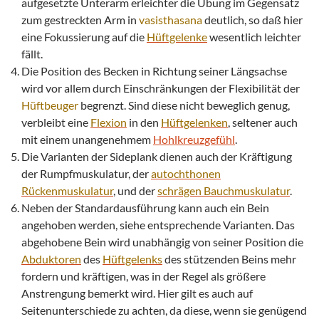
aufgesetzte Unterarm erleichter die Übung im Gegensatz
zum gestreckten Arm in
vasisthasana
deutlich, so daß hier
eine Fokussierung auf die
Hüftgelenke
wesentlich leichter
fällt.
Die Position des Becken in Richtung seiner Längsachse
wird vor allem durch Einschränkungen der Flexibilität der
Hüftbeuger
begrenzt. Sind diese nicht beweglich genug,
verbleibt eine
Flexion
in den
Hüftgelenken
, seltener auch
mit einem unangenehmem
Hohlkreuzgefühl
.
Die Varianten der Sideplank dienen auch der Kräftigung
der Rumpfmuskulatur, der
autochthonen
Rückenmuskulatur
, und der
schrägen Bauchmuskulatur
.
Neben der Standardausführung kann auch ein Bein
angehoben werden, siehe entsprechende Varianten. Das
abgehobene Bein wird unabhängig von seiner Position die
Abduktoren
des
Hüftgelenks
des stützenden Beins mehr
fordern und kräftigen, was in der Regel als größere
Anstrengung bemerkt wird. Hier gilt es auch auf
Seitenunterschiede zu achten, da diese, wenn sie genügend