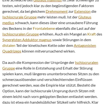
testen, wird jedoch klar zu den begünstigenden Faktoren
gerechnet, da bei gleichem
Drehmoment
zur
Extension
die
Ischiocrurale Gruppe
mehr leisten muß. Ist der
Gluteus
medius
schwach, kann dieses über eine unsaubere Führung
des Beckens in der
Frontalebene
ebenfalls die Last auf der
Ischiocruralen Gruppe
erhöhen. Auch ein Mangel an
Kraft
des
Synergisten
Adduktor
magnus
sowie Störungen in dem
distalen
Teil der kinetischen Kette oder dem
Antagonisten
Quadrizeps
können mitverursachend wirken.
Da auch die Kompression der Ursprünge der
Ischiocruralen
Gruppe
eine Rolle in Entstehung und Erhalt der Störung
spielen kann, muß längeres ununterbrochenes Sitzen zu den
schmerzauslösenden und verschlechternden Einflüssen
gerechnet werden, was die Empirie klar stützt. Besteht die
Option, kann der ischiocrurale Ursprung durch Sitzen mit
einem leicht nach vorn gekippten Becken entlastet werden.
dazu ist etwa ein handelsüblicher Sitzkeil sehr hilfreich. Klar