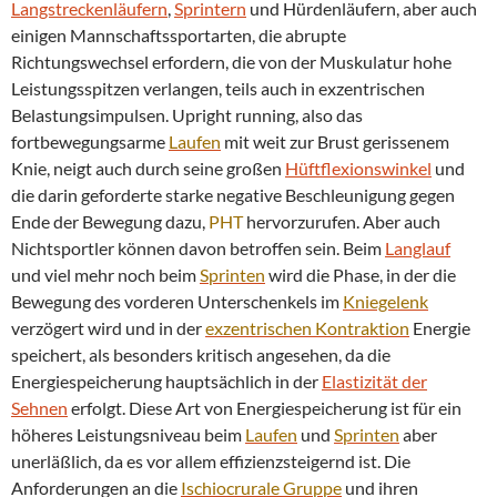
Langstreckenläufern
,
Sprintern
und Hürdenläufern, aber auch
einigen Mannschaftssportarten, die abrupte
Richtungswechsel erfordern, die von der Muskulatur hohe
Leistungsspitzen verlangen, teils auch in exzentrischen
Belastungsimpulsen. Upright running, also das
fortbewegungsarme
Laufen
mit weit zur Brust gerissenem
Knie, neigt auch durch seine großen
Hüftflexionswinkel
und
die darin geforderte starke negative Beschleunigung gegen
Ende der Bewegung dazu,
PHT
hervorzurufen. Aber auch
Nichtsportler können davon betroffen sein. Beim
Langlauf
und viel mehr noch beim
Sprinten
wird die Phase, in der die
Bewegung des vorderen Unterschenkels im
Kniegelenk
verzögert wird und in der
exzentrischen
Kontraktion
Energie
speichert, als besonders kritisch angesehen, da die
Energiespeicherung hauptsächlich in der
Elastizität der
Sehnen
erfolgt. Diese Art von Energiespeicherung ist für ein
höheres Leistungsniveau beim
Laufen
und
Sprinten
aber
unerläßlich, da es vor allem effizienzsteigernd ist. Die
Anforderungen an die
Ischiocrurale Gruppe
und ihren