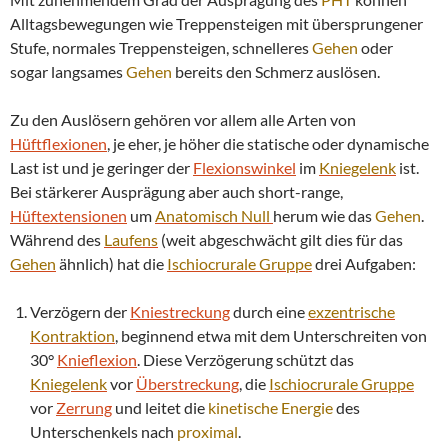
Alltagsbewegungen wie Treppensteigen mit übersprungener
Stufe, normales Treppensteigen, schnelleres
Gehen
oder
sogar langsames
Gehen
bereits den Schmerz auslösen.
Zu den Auslösern gehören vor allem alle Arten von
Hüftflexionen
, je eher, je höher die statische oder dynamische
Last ist und je geringer der
Flexionswinkel
im
Kniegelenk
ist.
Bei stärkerer Ausprägung aber auch short-range,
Hüftextensionen
um
Anatomisch Null
herum wie das
Gehen
.
Während des
Laufens
(weit abgeschwächt gilt dies für das
Gehen
ähnlich) hat die
Ischiocrurale Gruppe
drei Aufgaben:
Verzögern der
Kniestreckung
durch eine
exzentrische
Kontraktion
, beginnend etwa mit dem Unterschreiten von
30°
Knieflexion
. Diese Verzögerung schützt das
Kniegelenk
vor
Überstreckung
, die
Ischiocrurale Gruppe
vor
Zerrung
und leitet die
kinetische Energie
des
Unterschenkels nach
proximal
.