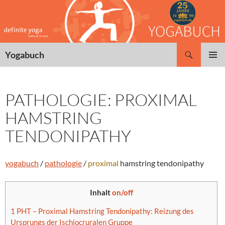
Zum
Inhalt
springen
Suchen
Yogabuch
PRIMÄR
MENÜ
PATHOLOGIE: PROXIMAL
HAMSTRING
TENDONIPATHY
yogabuch
/
pathologie
/
proximal
hamstring tendonipathy
Inhalt
on/off
1
PHT – Proximal Hamstring Tendonipathy: Reizung des
Ursprungs der Ischiocruralen Gruppe