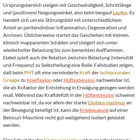
Ursprungsbereich steigen mit Geschwindigkeit, Schrittlänge
und (positivem) Neigungswinkel, also beim bergauf
Laufen
. Es
handelt sich um ein Störungsbild mit unterschiedlichem
Anteil an peritendinöser Inflammation, Degeneration und
Anrissen. Üblicherweise startet das Geschehen mit kleinen,
klinisch inapparenten Schäden und steigert sich unter
wiederholter Belastung bis zum bemerkten Aufflammen.
Dabei spielt auch die Relation zwischen Belastung (Intensität
und Frequenz) zu Selbstheilung eine Rolle. Fallstudien zeigen,
daß beim
PHT
oft eine verminderte
Kraft
der
Ischiocruralen
Gruppe
zu
Knieflexion
oder
Hüftextension
nachweisbar ist,
die als Kofaktor der Entstehung in Erwägung gezogen werden
muß. Während das Kraftdefizit in der
Hüftextension
schwerer
nachweisbar ist, da vor allem der starke
Gluteus maximus
an
der Bewegung beteiligt ist, kann die
Kniebeugung
auf einer
Beincurl-Maschine recht gut weitgehend isoliert getestet
werden.
Eine Schwäche des
Gluteus maximus
ist zwar schwieriger zu