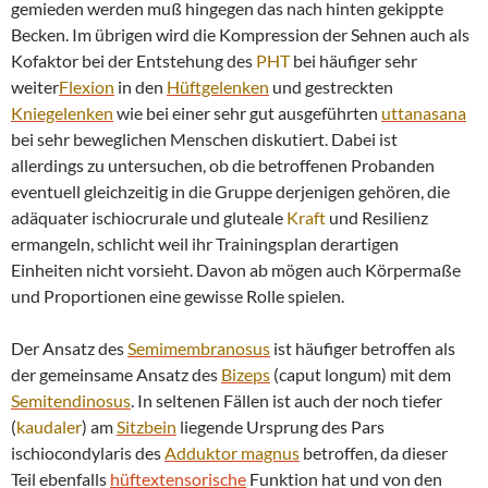
gemieden werden muß hingegen das nach hinten gekippte
Becken. Im übrigen wird die Kompression der Sehnen auch als
Kofaktor bei der Entstehung des
PHT
bei häufiger sehr
weiter
Flexion
in den
Hüftgelenken
und gestreckten
Kniegelenken
wie bei einer sehr gut ausgeführten
uttanasana
bei sehr beweglichen Menschen diskutiert. Dabei ist
allerdings zu untersuchen, ob die betroffenen Probanden
eventuell gleichzeitig in die Gruppe derjenigen gehören, die
adäquater ischiocrurale und gluteale
Kraft
und Resilienz
ermangeln, schlicht weil ihr Trainingsplan derartigen
Einheiten nicht vorsieht. Davon ab mögen auch Körpermaße
und Proportionen eine gewisse Rolle spielen.
Der Ansatz des
Semimembranosus
ist häufiger betroffen als
der gemeinsame Ansatz des
Bizeps
(caput longum) mit dem
Semitendinosus
. In seltenen Fällen ist auch der noch tiefer
(
kaudaler
) am
Sitzbein
liegende Ursprung des Pars
ischiocondylaris des
Adduktor
magnus
betroffen, da dieser
Teil ebenfalls
hüftextensorische
Funktion hat und von den