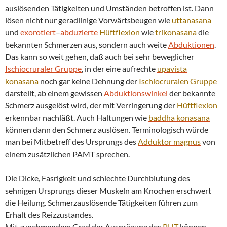
auslösenden Tätigkeiten und Umständen betroffen ist. Dann
lösen nicht nur geradlinige Vorwärtsbeugen wie
uttanasana
und
exorotiert
–
abduzierte
Hüftflexion
wie
trikonasana
die
bekannten Schmerzen aus, sondern auch weite
Abduktionen
.
Das kann so weit gehen, daß auch bei sehr beweglicher
Ischiocruraler Gruppe
, in der eine aufrechte
upavista
konasana
noch gar keine Dehnung der
Ischiocruralen Gruppe
darstellt, ab einem gewissen
Abduktionswinkel
der bekannte
Schmerz ausgelöst wird, der mit Verringerung der
Hüftflexion
erkennbar nachläßt. Auch Haltungen wie
baddha konasana
können dann den Schmerz auslösen. Terminologisch würde
man bei Mitbetreff des Ursprungs des
Adduktor
magnus
von
einem zusätzlichen PAMT sprechen.
Die Dicke, Fasrigkeit und schlechte Durchblutung des
sehnigen Ursprungs dieser Muskeln am Knochen erschwert
die Heilung. Schmerzauslösende Tätigkeiten führen zum
Erhalt des Reizzustandes.
Mit zunehmendem Grad der Ausprägung des
PHT
können