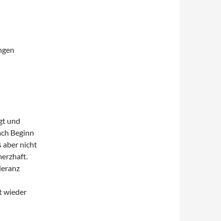
ngen
gt und
nach Beginn
 aber nicht
erzhaft.
leranz
t wieder