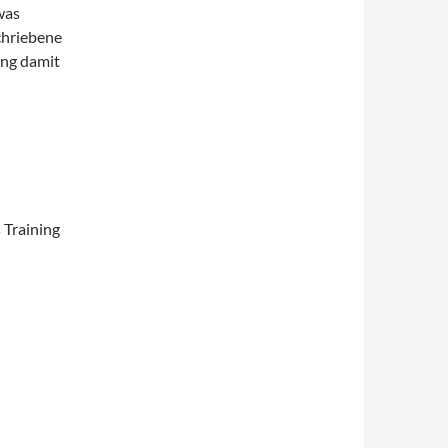
 was
chriebene
ng damit
 Training