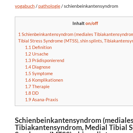
yogabuch
/
pathologie
/ schienbeinkantensyndrom
Inhalt
on/off
1
Schienbeinkantensyndrom (mediales Tibiakantensyndrom
Tibial Stress Syndrome (MTSS), shin splints, Tibiakantens
1.1
Definition
1.2
Ursache
1.3
Prädisponierend
1.4
Diagnose
1.5
Symptome
1.6
Komplikationen
1.7
Therapie
1.8
DD
1.9
Asana-Praxis
Schienbeinkantensyndrom
(
mediale
Tibiakantensyndrom
,
Medial Tibial S