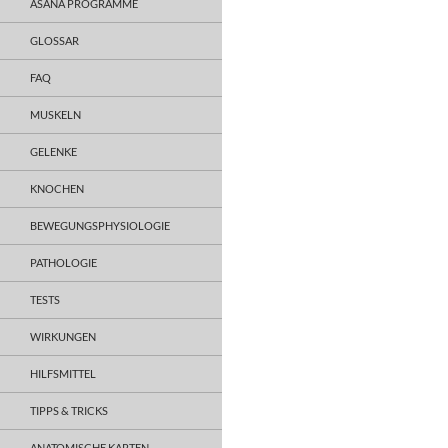
ASANA PROGRAMME
GLOSSAR
FAQ
MUSKELN
GELENKE
KNOCHEN
BEWEGUNGSPHYSIOLOGIE
PATHOLOGIE
TESTS
WIRKUNGEN
HILFSMITTEL
TIPPS & TRICKS
ANATOMISCHE KARTEN