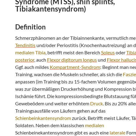
Syndrome
(
MTSS
),
shin splints
,
Tibiakantensyndrom
)
Definition
Schmerzphänomen an der Tibiainnenkante, vermutlich me
Tendinitis
und/oder Periostitis (Knochenhautreizung) an d
medialen
Tibia
, betrifft meist den Bereich
Soleus
oder
Tibia
posterior
, auch
Flexor
digitorum longus
und
Flexor
halluci
Ggf. auch mildes
Kompartment-Syndrom
: Beginnt man ne
Training, wachsen die Muskeln schneller, als sich die
Faszi
anpassen (im Training bis zu 15-fachem Volumen gegenübe
was zur übermäßigen Druckerhöhung und Kompression bi
Ischämie führt. Die kompressionsbedingte Blutstauung fü
Gewebeödem und weiter erhöhtem
Druck
. Bis zu 20% alle
Trainingsausfälle von Läufern gehen auf das
Schienbeinkantensyndrom
zurück. Betrifft meist Läufer, Tä
Soldaten. Neben dem klassischen
medialen
Schienbeinekantensyndrom gibt es auch eine
laterale
Form