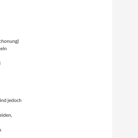
chonung)
eln
d
sind jedoch
iden,
n