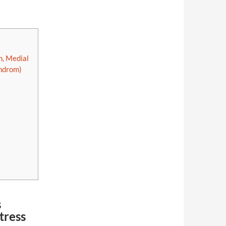
, Medial
yndrom)
s
tress