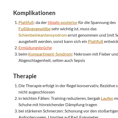
Komplikationen
Plattfuß
: da der
tibialis
posterior
für die Spannung des
Fußlängsgewölbe
sehr wichtig ist, muss das
Schienbeinkantensyndrom
ernst genommen und (mit S
ausgeheilt werden, sonst kann sich ein
Plattfuß
entwick
Ermüdungsbrüche
beim
Kompartment-Syndrom
: Nekrosen mit Fieber un
Abgeschlagenheit, selten auch Sepsis
Therapie
Die Therapie erfolgt in der Regel konservativ, Rezidive 
nicht augeschlossen
in leichten Fällen: Training reduzieren, bergab
Laufen
me
Schuhe mit hinreichender Dämpfung tragen
bei stärkeren Schmerzen: Schonung vor den stoßartige
Anforderungen, Umstieg auf Rad, Ergometer,..