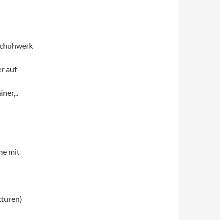
 Schuhwerk
r auf
ner,..
he mit
turen)