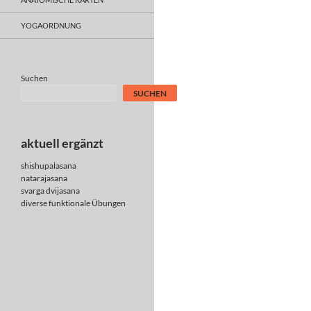
YOGAORDNUNG
Suchen
SUCHEN
aktuell ergänzt
shishupalasana
natarajasana
svarga dvijasana
diverse
funktionale Übungen