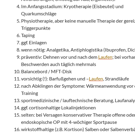
Im Anfangsstadium: Kryotherapie (Eisbeutel) und
Quarkumschläge
Physiotherapie, aber keine manuelle Therapie der gerei
Triggerpunkte
Taping
ggf. Einlagen
wenn nötig: Analgetika, Antiphlogistika (Ibuprofen, Dic
präventiv: Dehnen vor und nach dem
Laufen
; bei vorh
Beschwerden auch täglich mehrmals
Balancebord / MFT-Disk
vorsichtig (!): Barfußgehen und –
Laufen
, Strandläufe
nach Abklingen der Symptome: Wärmeanwendung vor
Training
sportmedizinische / lauftechnische Beratung, Laufanal
ggf. cortisonhaltige Lokalinjektionen
selten: bei Versagen konservativer Therapie offene ode
endoskopische OP mit 4-wöchiger Sportpause
wirkstoffhaltige (z.B. Kortison) Salben oder Salbenver