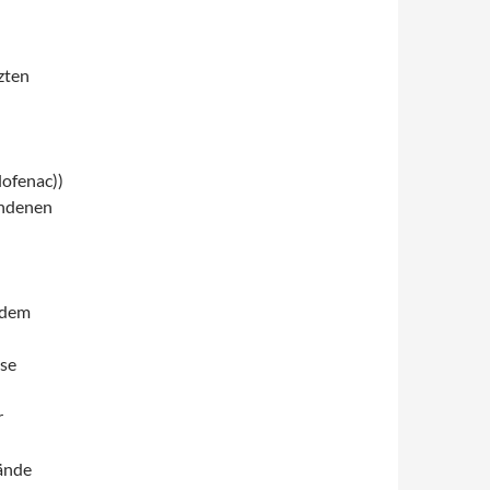
zten
lofenac))
andenen
 dem
yse
r
bände