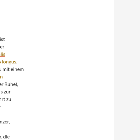
ist
er
lis
s longus
.
u mit einem
en
r Ruhe),
s zur
hrt zu
r
nzer,
, die