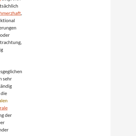
sächlich
hmerzhaft
,
nktional
derungen
oder
trachtung,
ig
usgeglichen
n sehr
tändig
die
alen
rale
ng der
Der
nder