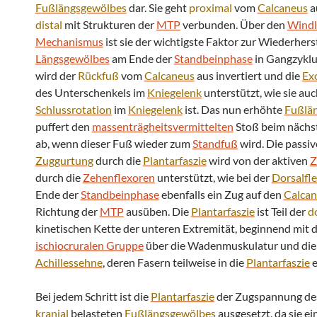
Fußlängsgewölbes
dar. Sie geht
proximal
vom
Calcaneus
a
distal
mit Strukturen der
MTP
verbunden. Über den
Windl
Mechanismus
ist sie der wichtigste Faktor zur Wiederhers
Längsgewölbes
am Ende der
Standbeinphase
in Gangzyklu
wird der
Rückfuß
vom
Calcaneus
aus invertiert und die
Ex
des Unterschenkels im
Kniegelenk
unterstützt, wie sie auch
Schlussrotation
im
Kniegelenk
ist. Das nun erhöhte
Fußlä
puffert den
massenträgheitsvermittelten
Stoß beim nächst
ab, wenn dieser Fuß wieder zum
Standfuß
wird. Die passiv
Zuggurtung
durch die
Plantarfaszie
wird von der aktiven
Z
durch die
Zehenflexoren
unterstützt, wie bei der
Dorsalfl
Ende der
Standbeinphase
ebenfalls ein Zug auf den
Calca
Richtung der
MTP
ausüben. Die
Plantarfaszie
ist Teil der
d
kinetischen Kette der unteren Extremität, beginnend mit 
ischiocruralen Gruppe
über die Wadenmuskulatur und die
Achillessehne
, deren Fasern teilweise in die
Plantarfaszie
e
Bei jedem Schritt ist die
Plantarfaszie
der Zugspannung de
kranial
belasteten
Fußlängsgewölbes
ausgesetzt, da sie ei