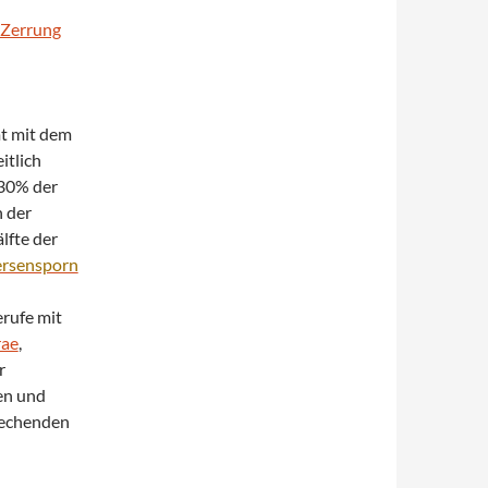
Zerrung
mt mit dem
itlich
 30% der
n der
älfte der
ersensporn
Berufe mit
ae
,
r
en und
stechenden