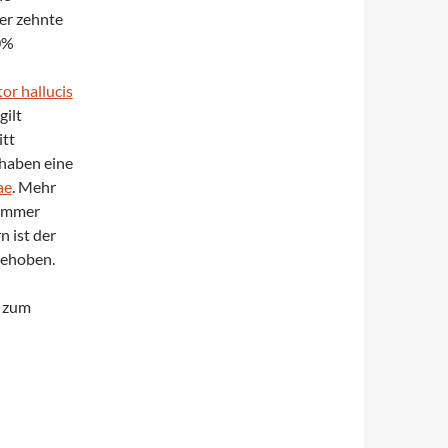
der zehnte
0%
or hallucis
gilt
itt
haben eine
ae
. Mehr
 immer
n ist der
gehoben.
t zum