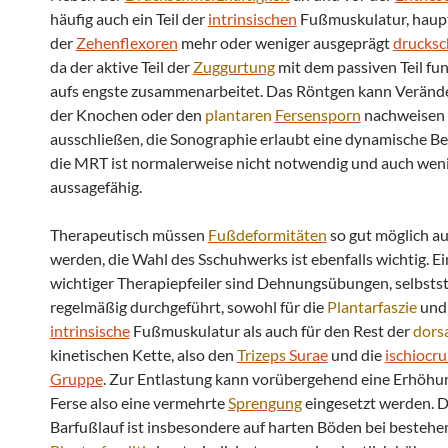
häufig auch ein Teil der
intrinsischen
Fußmuskulatur, haupt
der
Zehenflexoren
mehr oder weniger ausgeprägt
drucksc
da der aktive Teil der
Zuggurtung
mit dem passiven Teil fu
aufs engste zusammenarbeitet. Das Röntgen kann Verän
der Knochen oder den
plantaren
Fersensporn
nachweisen 
ausschließen, die Sonographie erlaubt eine dynamische Be
die MRT ist normalerweise nicht notwendig und auch wen
aussagefähig.
Therapeutisch müssen
Fußdeformitäten
so gut möglich a
werden, die Wahl des Sschuhwerks ist ebenfalls wichtig. Ei
wichtiger Therapiepfeiler sind Dehnungsübungen, selbsts
regelmäßig durchgeführt, sowohl für die
Plantarfaszie
und 
intrinsische
Fußmuskulatur als auch für den Rest der
dors
kinetischen Kette, also den
Trizeps
Surae
und die
ischiocru
Gruppe
. Zur Entlastung kann vorübergehend eine Erhöhu
Ferse also eine vermehrte
Sprengung
eingesetzt werden. 
Barfußlauf ist insbesondere auf harten Böden bei bestehe