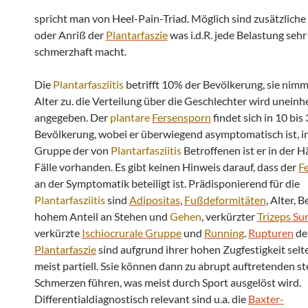
spricht man von Heel-Pain-Triad. Möglich sind zusätzliche
oder Anriß der
Plantarfaszie
was i.d.R. jede Belastung sehr
schmerzhaft macht.
Die
Plantarfasziitis
betrifft 10% der Bevölkerung, sie nim
Alter zu. die Verteilung über die Geschlechter wird uneinhe
angegeben. Der
plantare
Fersensporn
findet sich in 10 bis
Bevölkerung, wobei er überwiegend asymptomatisch ist, i
Gruppe der von
Plantarfasziitis
Betroffenen ist er in der H
Fälle vorhanden. Es gibt keinen Hinweis darauf, dass der
F
an der Symptomatik beteiligt ist. Prädisponierend für die
Plantarfasziitis
sind
Adipositas
,
Fußdeformitäten
, Alter, 
hohem Anteil an Stehen und
Gehen
, verkürzter
Trizeps
Sur
verkürzte
Ischiocrurale Gruppe
und
Running
.
Rupturen
de
Plantarfaszie
sind aufgrund ihrer hohen Zugfestigkeit selt
meist partiell. Ssie können dann zu abrupt auftretenden 
Schmerzen führen, was meist durch Sport ausgelöst wird.
Differentialdiagnostisch relevant sind u.a. die
Baxter-