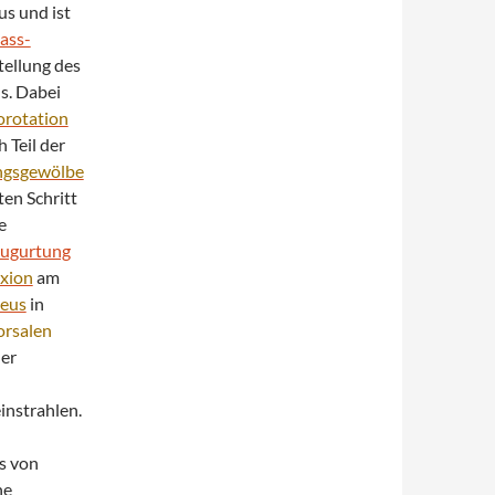
us und ist
ass-
tellung des
s. Dabei
orotation
 Teil der
ngsgewölbe
en Schritt
e
ugurtung
exion
am
neus
in
orsalen
der
instrahlen.
s von
ne