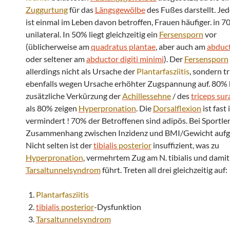
Zuggurtung
für das
Längsgewölbe
des Fußes darstellt. Je
ist einmal im Leben davon betroffen, Frauen häufiger. in 7
unilateral. In 50% liegt gleichzeitig ein
Fersensporn
vor
(üblicherweise am
quadratus plantae
, aber auch am
abduct
oder seltener am
abductor digiti minimi
). Der
Fersensporn
allerdings nicht als Ursache der
Plantarfasziitis
, sondern tr
ebenfalls wegen Ursache erhöhter Zugspannung auf. 80% 
zusätzliche Verkürzung der
Achillessehne
/ des
triceps sur
als 80% zeigen
Hyperpronation
. Die
Dorsalflexion
ist fast
vermindert ! 70% der Betroffenen sind adipös. Bei Sportler
Zusammenhang zwischen Inzidenz und BMI/Gewicht auf
Nicht selten ist der
tibialis
posterior
insuffizient, was zu
Hyperpronation
, vermehrtem Zug am N. tibialis und dami
Tarsaltunnelsyndrom
führt. Treten all drei gleichzeitig auf:
Plantarfasziitis
tibialis
posterior
-Dysfunktion
Tarsaltunnelsyndrom