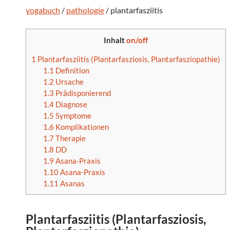
yogabuch
/
pathologie
/ plantarfasziitis
Inhalt
on/off
1
Plantarfasziitis (Plantarfasziosis, Plantarfasziopathie)
1.1
Definition
1.2
Ursache
1.3
Prädisponierend
1.4
Diagnose
1.5
Symptome
1.6
Komplikationen
1.7
Therapie
1.8
DD
1.9
Asana-Praxis
1.10
Asana-Praxis
1.11
Asanas
Plantarfasziitis
(
Plantarfasziosis
,