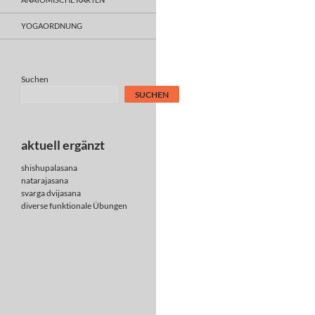
YOGAORDNUNG
Suchen
SUCHEN
aktuell ergänzt
shishupalasana
natarajasana
svarga dvijasana
diverse
funktionale Übungen