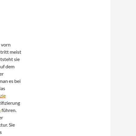
 vorn
tritt meist
tsteht sie
auf dem
er
 man es bei
das
zie
ifizierung
n
führen.
er
tur. Sie
s