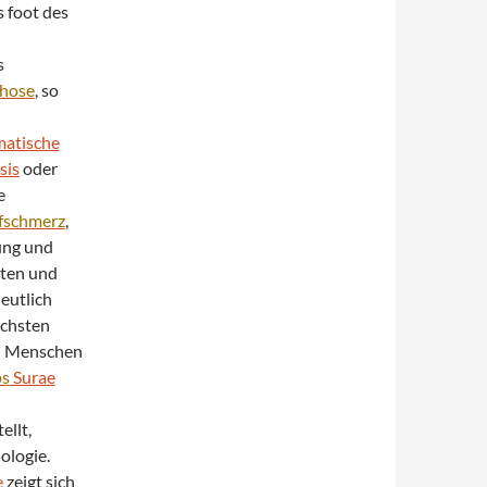
s foot des
s
hose
, so
atische
sis
oder
e
fschmerz
,
ung und
eten und
deutlich
ächsten
bei Menschen
ps
Surae
ellt,
ologie.
e
zeigt sich