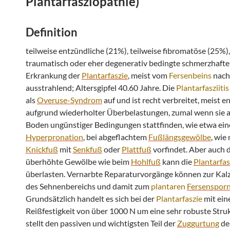
Plantarfasziopathie
)
Definition
teilweise entzündliche (21%), teilweise fibromatöse (25%),
traumatisch oder eher degenerativ bedingte schmerzhafte
Erkrankung der
Plantarfaszie
, meist vom
Fersenbeins
nach
ausstrahlend; Altersgipfel 40.60 Jahre. Die
Plantarfasziitis
als
Overuse
-Syndrom
auf und ist recht verbreitet, meist en
aufgrund wiederholter Überbelastungen, zumal wenn sie 
Boden ungünstiger Bedingungen stattfinden, wie etwa ein
Hyperpronation
, bei abgeflachtem
Fußlängsgewölbe
, wie
Knickfuß
mit
Senkfuß
oder
Plattfuß
vorfindet. Aber auch 
überhöhte Gewölbe wie beim
Hohlfuß
kann die
Plantarfas
überlasten. Vernarbte Reparaturvorgänge können zur Kalz
des Sehnenbereichs und damit zum
plantaren
Fersenspor
Grundsätzlich handelt es sich bei der
Plantarfaszie
mit ein
Reißfestigkeit von über 1000 N um eine sehr robuste Struk
stellt den passiven und wichtigsten Teil der
Zuggurtung
de