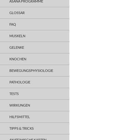
ASANA PROGRAMME
GLOSSAR
FAQ
MUSKELN
GELENKE
KNOCHEN
BEWEGUNGSPHYSIOLOGIE
PATHOLOGIE
TESTS
WIRKUNGEN
HILFSMITTEL
TIPPS & TRICKS
ANATOMISCHE KARTEN