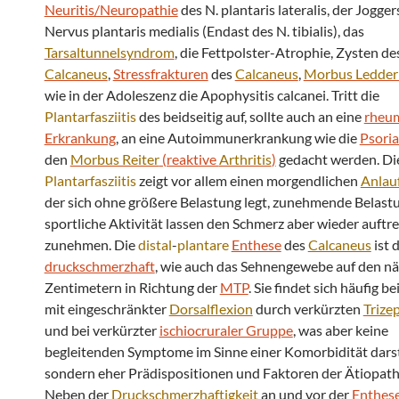
Neuritis/Neuropathie
des N. plantaris lateralis, der Jogger
Nervus plantaris medialis (Endast des N. tibialis), das
Tarsaltunnelsyndrom
, die Fettpolster-Atrophie, Zysten de
Calcaneus
,
Stressfrakturen
des
Calcaneus
,
Morbus Ledder
wie in der Adoleszenz die Apophysitis calcanei. Tritt die
Plantarfasziitis
des beidseitig auf, sollte auch an eine
rheum
Erkrankung
, an eine Autoimmunerkrankung wie die
Psoria
den
Morbus Reiter
(reaktive
Arthritis
)
gedacht werden. Di
Plantarfasziitis
zeigt vor allem einen morgendlichen
Anlau
der sich ohne größere Belastung legt, zunehmende Belast
sportliche Aktivität lassen den Schmerz aber wieder auftr
zunehmen. Die
distal
-
plantare
Enthese
des
Calcaneus
ist 
druckschmerzhaft
, wie auch das Sehnengewebe auf den n
Zentimetern in Richtung der
MTP
. Sie findet sich häufig 
mit eingeschränkter
Dorsalflexion
durch verkürzten
Trize
und bei verkürzter
ischiocruraler Gruppe
, was aber keine
begleitenden Symptome im Sinne einer Komorbidität darst
sondern eher Prädispositionen und Faktoren der Ätiopath
Neben der
Druckschmerzhaftigkeit
an und vor der
Enthes