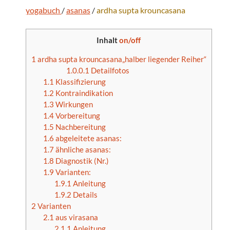
yogabuch
/
asanas
/
ardha
supta
krouncasana
Inhalt
on/off
1
ardha supta krouncasana„halber liegender Reiher“
1.0.0.1
Detailfotos
1.1
Klassifizierung
1.2
Kontraindikation
1.3
Wirkungen
1.4
Vorbereitung
1.5
Nachbereitung
1.6
abgeleitete asanas:
1.7
ähnliche asanas:
1.8
Diagnostik (Nr.)
1.9
Varianten:
1.9.1
Anleitung
1.9.2
Details
2
Varianten
2.1
aus virasana
2.1.1
Anleitung