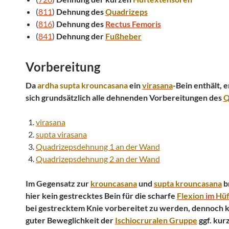
(
811
)
Dehnung des
Quadrizeps
(
816
)
Dehnung des
Rectus Femoris
(
841
)
Dehnung der
Fußheber
Vorbereitung
Da
ardha
supta
krouncasana
ein
virasana
-Bein enthält, 
sich grundsätzlich alle dehnenden Vorbereitungen des
Q
virasana
supta
virasana
Quadrizepsdehnung 1 an der Wand
Quadrizepsdehnung 2 an der Wand
Im Gegensatz zur
krouncasana
und
supta
krouncasana
b
hier kein gestrecktes Bein für die scharfe
Flexion
im
Hüf
bei gestrecktem Knie vorbereitet zu werden, dennoch 
guter Beweglichkeit der
Ischiocruralen Gruppe
ggf. kur