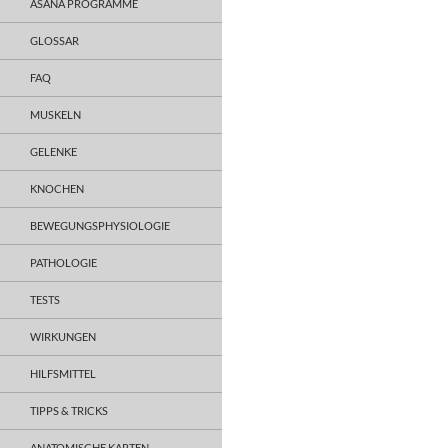
ASANA PROGRAMME
GLOSSAR
FAQ
MUSKELN
GELENKE
KNOCHEN
BEWEGUNGSPHYSIOLOGIE
PATHOLOGIE
TESTS
WIRKUNGEN
HILFSMITTEL
TIPPS & TRICKS
ANATOMISCHE KARTEN