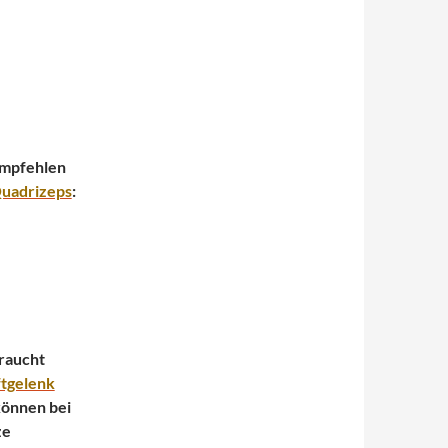
empfehlen
uadrizeps
:
raucht
tgelenk
können bei
ze