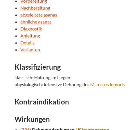
Vorbereitung
Nachbereitung
abgeleitete asanas
ähnliche asanas
Diagnostik
Anleitung
Details
Varianten
Klassifizierung
klassisch: Haltung im Liegen
physiologisch: intensive Dehnung des
M. rectus femoris
Kontraindikation
Wirkungen
(
726
)
Dehnung der kurzen
Hüftextensoren