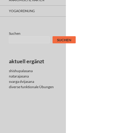
YOGAORDNUNG
Suchen
SUCHEN
aktuell ergänzt
shishupalasana
natarajasana
svarga dvijasana
diverse
funktionale Übungen