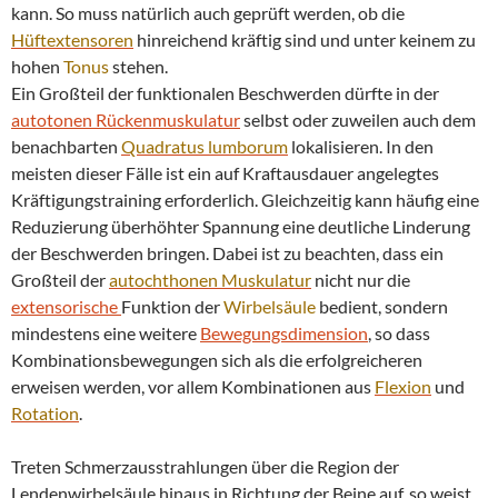
kann. So muss natürlich auch geprüft werden, ob die
Hüftextensoren
hinreichend kräftig sind und unter keinem zu
hohen
Tonus
stehen.
Ein Großteil der funktionalen Beschwerden dürfte in der
autotonen Rückenmuskulatur
selbst oder zuweilen auch dem
benachbarten
Quadratus lumborum
lokalisieren. In den
meisten dieser Fälle ist ein auf Kraftausdauer angelegtes
Kräftigungstraining erforderlich. Gleichzeitig kann häufig eine
Reduzierung überhöhter Spannung eine deutliche Linderung
der Beschwerden bringen. Dabei ist zu beachten, dass ein
Großteil der
autochthonen Muskulatur
nicht nur die
extensorische
Funktion der
Wirbelsäule
bedient, sondern
mindestens eine weitere
Bewegungsdimension
, so dass
Kombinationsbewegungen sich als die erfolgreicheren
erweisen werden, vor allem Kombinationen aus
Flexion
und
Rotation
.
Treten Schmerzausstrahlungen über die Region der
Lendenwirbelsäule hinaus in Richtung der Beine auf, so weist