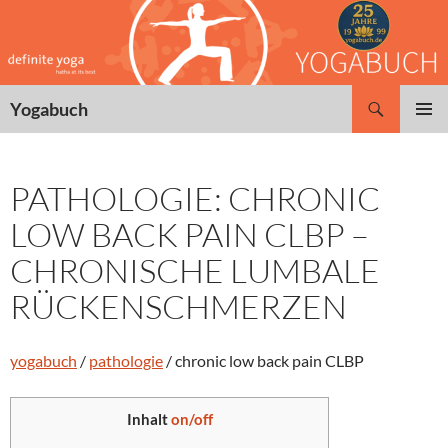
Zum
Inhalt
springen
Suchen
Yogabuch
PRIMÄR
MENÜ
PATHOLOGIE: CHRONIC
LOW BACK PAIN CLBP –
CHRONISCHE LUMBALE
RÜCKENSCHMERZEN
yogabuch
/
pathologie
/ chronic low back pain CLBP
Inhalt
on/off