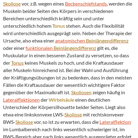
Skoliose
vor, z.B. wegen eines
Beckenschiefstands
, werden die
Muskeln beider Seiten des Körpers in verschiedenen
Bereichen unterschiedlich kräftig sein und unter
unterschiedlich hohem
Tonus
stehen. Auch die Flexibilität
wird unterschiedlich ausgeprägt sein. Neben der Therapie der
Ursache, also etwa einer
anatomischen
Beinlängendifferenz
oder einer
funktionalen
Beinlängendifferenz
gilt es, die
Muskulatur in einen besseren Zustand zu versetzen, so dass
der
Tonus
keines Muskels zu hoch, und die Kraftausdauer
aller Muskeln hinreichend ist. Bei der Wahl und Ausführung
der Kräftigungsübungen ist zu bedenken, dass in den meisten
Fällen die Kraftausdauer der wesentlich wichtigere Faktor
gegenüber der Maximalkraft ist.
Skoliosen
zeigen häufig in
Lateralflektionen
der
Wirbelsäule
einen deutlichen
Unterschied der Körpersilhouette beider Seiten. Liegt also
etwa eine linkskonvexe LWS-
Skoliose
mit rechtskonvexer
BWS-
Skoliose
vor, so ist zu erwarten, dass die
Lateralflektion
im Lumbalbereich nach links wesentlich schwieriger ist, im
BWS-Bereich aber nach links wesentlich ausgeprägter erfolgt.