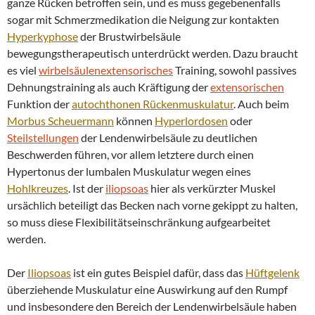
ganze Rücken betroffen sein, und es muss gegebenenfalls
sogar mit Schmerzmedikation die Neigung zur kontakten
Hyperkyphose
der Brustwirbelsäule
bewegungstherapeutisch unterdrückt werden. Dazu braucht
es viel
wirbelsäulenextensorisches
Training, sowohl passives
Dehnungstraining als auch Kräftigung der
extensorischen
Funktion der
autochthonen Rückenmuskulatur
. Auch beim
Morbus
Scheuermann
können
Hyperlordosen
oder
Steilstellungen
der Lendenwirbelsäule zu deutlichen
Beschwerden führen, vor allem letztere durch einen
Hypertonus der lumbalen Muskulatur wegen eines
Hohlkreuzes
. Ist der
iliopsoas
hier als verkürzter Muskel
ursächlich beteiligt das Becken nach vorne gekippt zu halten,
so muss diese Flexibilitätseinschränkung aufgearbeitet
werden.
Der
Iliopsoas
ist ein gutes Beispiel dafür, dass das
Hüftgelenk
überziehende Muskulatur eine Auswirkung auf den Rumpf
und insbesondere den Bereich der Lendenwirbelsäule haben