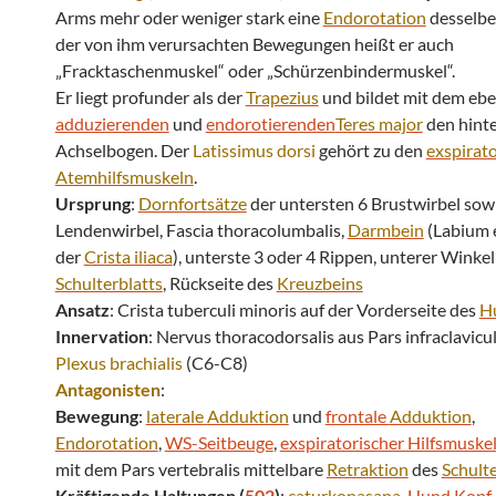
Arms mehr oder weniger stark eine
Endorotation
desselb
der von ihm verursachten Bewegungen heißt er auch
„Fracktaschenmuskel“ oder „Schürzenbindermuskel“.
Er liegt profunder als der
Trapezius
und bildet mit dem ebe
adduzierenden
und
endorotierenden
Teres major
den hint
Achselbogen. Der
Latissimus dorsi
gehört zu den
exspirat
Atemhilfsmuskeln
.
Ursprung
:
Dornfortsätze
der untersten 6 Brustwirbel sowi
Lendenwirbel, Fascia thoracolumbalis,
Darmbein
(Labium 
der
Crista iliaca
), unterste 3 oder 4 Rippen, unterer Winkel
Schulterblatts
, Rückseite des
Kreuzbeins
Ansatz
: Crista tuberculi minoris auf der Vorderseite des
H
Innervation
: Nervus thoracodorsalis aus Pars infraclavicul
Plexus brachialis
(C6-C8)
Antagonisten
:
Bewegung
:
laterale
Adduktion
und
frontale
Adduktion
,
Endorotation
,
WS-Seitbeuge
,
exspiratorischer Hilfsmuske
mit dem Pars vertebralis mittelbare
Retraktion
des
Schulte
Kräftigende Haltungen (
502
)
:
caturkonasana
,
Hund Kopf 