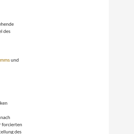
tehende
l des
amms
und
rken
nach
r forcierten
tellung des