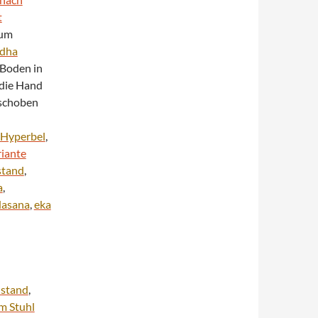
t
zum
rdha
 Boden in
 die Hand
eschoben
Hyperbel
,
riante
stand
,
a
,
dasana
,
eka
stand
,
m Stuhl