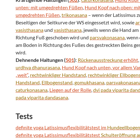
unten: mit umgedrehten Füßen
,
Hund Kopf nach oben: mi
umgedrehten Füßen
,
trikonasana
– wenn der Latissimus 
Beseitigen der Seitkurve der WS eingessetzt wird, sowie
a
vasisthasana
und
vasisthasana
, jeweils wenn die Hand am
Richtung Fuß geschoben wird und
parsvakonasana
, wenn
am Boden in Richtung des Fußes des gestreckten Beins g
wird.
Dehnende Haltungen (
501
)
:
Rückenausstreckung
erhöht
,
urdhva
dhanurasana
,
Hund Kopf nach unten, vor allem Va
„weit“
,
rechtwinkliger
Handstand
,
rechtwinkliger
Ellbogen
Handstand
,
Ellbogenstand
,
gomukhasana
,
parsvakonasan
caturkonasana
,
Liegen auf der Rolle
,
dvi pada viparita
dan
pada viparita
dandasana
.
Tests
definite yoga Latissimusflexibilitätstest im
Hundeellbogen
definite yoga Latissimusflexibilitätstest
Schulteröffnung a