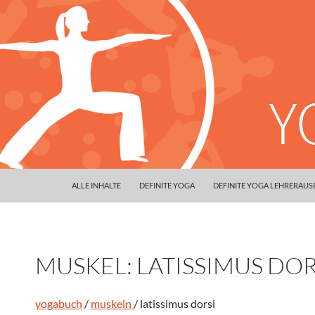
ALLE INHALTE
DEFINITE YOGA
DEFINITE YOGA LEHRERAU
MUSKEL: LATISSIMUS DOR
yogabuch
/
muskeln
/ latissimus dorsi