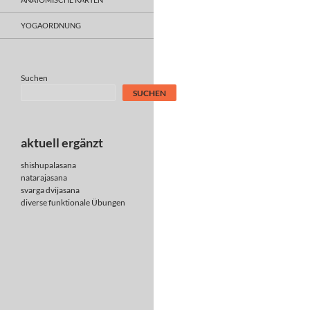
YOGAORDNUNG
Suchen
SUCHEN
aktuell ergänzt
shishupalasana
natarajasana
svarga dvijasana
diverse
funktionale Übungen