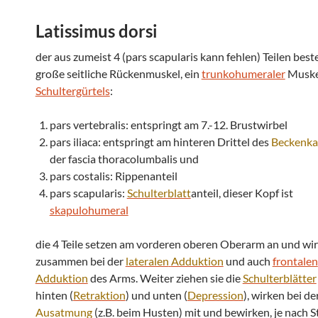
Latissimus dorsi
der aus zumeist 4 (pars scapularis kann fehlen) Teilen bes
große seitliche Rückenmuskel, ein
trunkohumeraler
Muske
Schultergürtels
:
pars vertebralis: entspringt am 7.-12. Brustwirbel
pars iliaca: entspringt am hinteren Drittel des
Beckenk
der fascia thoracolumbalis und
pars costalis: Rippenanteil
pars scapularis:
Schulterblatt
anteil, dieser Kopf ist
skapulohumeral
die 4 Teile setzen am vorderen oberen Oberarm an und wi
zusammen bei der
lateralen
Adduktion
und auch
frontalen
Adduktion
des Arms. Weiter ziehen sie die
Schulterblätter
hinten (
Retraktion
) und unten (
Depression
), wirken bei de
Ausatmung
(z.B. beim Husten) mit und bewirken, je nach S