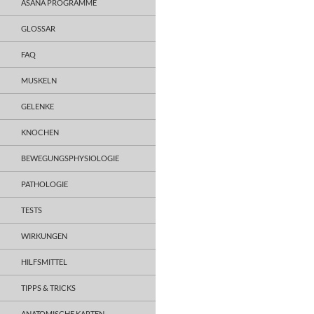
ASANA PROGRAMME
GLOSSAR
FAQ
MUSKELN
GELENKE
KNOCHEN
BEWEGUNGSPHYSIOLOGIE
PATHOLOGIE
TESTS
WIRKUNGEN
HILFSMITTEL
TIPPS & TRICKS
ANATOMISCHE KARTEN