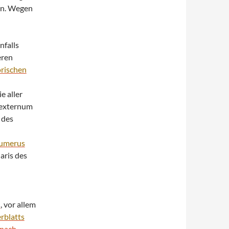
en. Wegen
nfalls
eren
orischen
e aller
externum
 des
umerus
aris des
l
, vor allem
rblatts
nach