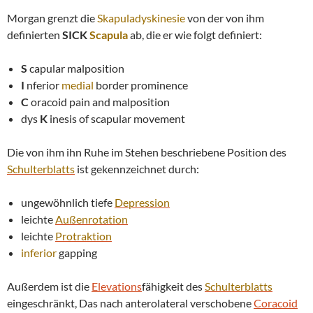
Morgan grenzt die
Skapuladyskinesie
von der von ihm
definierten
SICK
Scapula
ab, die er wie folgt definiert:
S
capular malposition
I
nferior
medial
border prominence
C
oracoid pain and malposition
dys
K
inesis of scapular movement
Die von ihm ihn Ruhe im Stehen beschriebene Position des
Schulterblatts
ist gekennzeichnet durch:
ungewöhnlich tiefe
Depression
leichte
Außenrotation
leichte
Protraktion
inferior
gapping
Außerdem ist die
Elevations
fähigkeit des
Schulterblatts
eingeschränkt, Das nach anterolateral verschobene
Coracoid