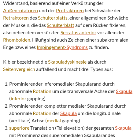
Widerstand, basierend auf einer Verkürzung der
Außenrotatoren
und der
Protraktoren
bei Schwäche der
Retraktoren
des
Schulterblatts
, einer allgemeinen Schwäche
der Muskeln, die das
Schulterblatt
auf dem Rücken fixieren,
also neben dem verkürzten
Serratus
anterior
vor allem der
Rhomboiden
. Häufig sind auch Zeichen einer subakromialen
Enge bzw. eines
Impingement
-Syndroms
zu finden.
Kibler bezeichnet die
Skapuladyskinesie
als durch
Seitenvergleich
auffallend und macht drei Typen aus:
Prominierender inferomedialer Skapularand durch
abnormale
Rotation
um die transversale Achse der
Skapula
(
inferior
gapping)
Prominierender kompletter medialer Skapularand durch
abnormale
Rotation
der
Skapula
um die longitudinale
(vertikale) Achse (
medial
gapping)
superiore
Translation (Teilelevation) der gesamten
Skapula
mit Prominenz des superomedialen Skapularandes