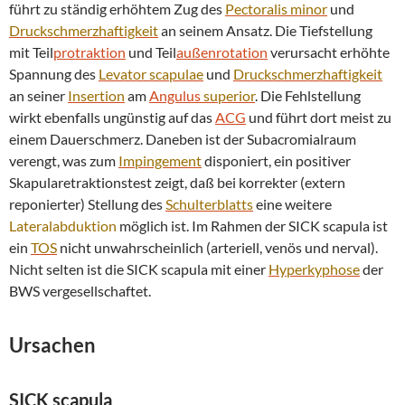
führt zu ständig erhöhtem Zug des
Pectoralis minor
und
Druckschmerzhaftigkeit
an seinem Ansatz. Die Tiefstellung
mit Teil
protraktion
und Teil
außenrotation
verursacht erhöhte
Spannung des
Levator scapulae
und
Druckschmerzhaftigkeit
an seiner
Insertion
am
Angulus
superior
. Die Fehlstellung
wirkt ebenfalls ungünstig auf das
ACG
und führt dort meist zu
einem Dauerschmerz. Daneben ist der Subacromialraum
verengt, was zum
Impingement
disponiert, ein positiver
Skapularetraktionstest zeigt, daß bei korrekter (extern
reponierter) Stellung des
Schulterblatts
eine weitere
Lateralabduktion
möglich ist. Im Rahmen der SICK scapula ist
ein
TOS
nicht unwahrscheinlich (arteriell, venös und nerval).
Nicht selten ist die SICK scapula mit einer
Hyperkyphose
der
BWS vergesellschaftet.
Ursachen
SICK scapula