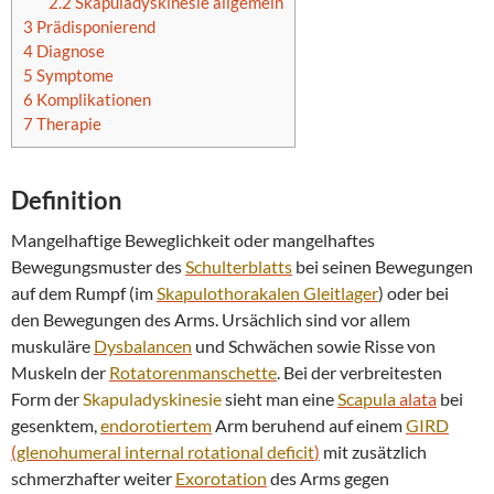
2.2
Skapuladyskinesie allgemein
3
Prädisponierend
4
Diagnose
5
Symptome
6
Komplikationen
7
Therapie
Definition
Mangelhaftige Beweglichkeit oder mangelhaftes
Bewegungsmuster des
Schulterblatts
bei seinen Bewegungen
auf dem Rumpf (im
Skapulothorakalen Gleitlager
) oder bei
den Bewegungen des Arms. Ursächlich sind vor allem
muskuläre
Dysbalancen
und Schwächen sowie Risse von
Muskeln der
Rotatorenmanschette
. Bei der verbreitesten
Form der
Skapuladyskinesie
sieht man eine
Scapula
alata
bei
gesenktem,
endorotiertem
Arm beruhend auf einem
GIRD
(
glenohumeral internal rotational deficit
)
mit zusätzlich
schmerzhafter weiter
Exorotation
des Arms gegen