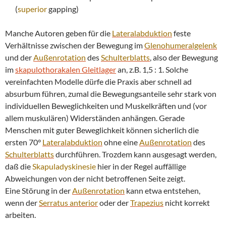
(
superior
gapping)
Manche Autoren geben für die
Lateralabduktion
feste
Verhältnisse zwischen der Bewegung im
Glenohumeralgelenk
und der
Außenrotation
des
Schulterblatts
, also der Bewegung
im
skapulothorakalen Gleitlager
an, z.B. 1,5 : 1. Solche
vereinfachten Modelle dürfe die Praxis aber schnell ad
absurbum führen, zumal die Bewegungsanteile sehr stark von
individuellen Beweglichkeiten und Muskelkräften und (vor
allem muskulären) Widerständen anhängen. Gerade
Menschen mit guter Beweglichkeit können sicherlich die
ersten 70°
Lateralabduktion
ohne eine
Außenrotation
des
Schulterblatts
durchführen. Trozdem kann ausgesagt werden,
daß die
Skapuladyskinesie
hier in der Regel auffällige
Abweichungen von der nicht betroffenen Seite zeigt.
Eine Störung in der
Außenrotation
kann etwa entstehen,
wenn der
Serratus
anterior
oder der
Trapezius
nicht korrekt
arbeiten.