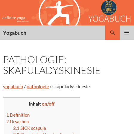
Zum
Inhalt
springen
Suchen
Yogabuch
PRIMÄR
MENÜ
PATHOLOGIE:
SKAPULADYSKINESIE
yogabuch
/
pathologie
/ skapuladyskinesie
Inhalt
on/off
1
Definition
2
Ursachen
2.1
SICK scapula