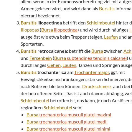
allem, wenn in der Examensvorbereitung viel mit aufge
Armen gelesen wird, und wird dann als
Bursitis
informa
olecrani bezeichnet.
Bursitis
iliopectinea
betrifft den
Schleimbeutel
hinter 
Iliopsoas
(
Bursa
iliopectinea
) und wird durch häufiges
H
ausgelöst wie etwa beim Treppensteigen,
Laufen
und a
Sportarten.
Bursitis
retrocalcanea
: betrifft die
Bursa
zwischen
Achi
und
Fersenbein
(
Bursa
subtendinea tendinis calcanei
) 
durch langes
Gehen
,
Laufen
, Tanzen und Springen ausge
Bursitis
trochanterica
am
Trochanter major
, ggf. mit
Beweglichkeitseinschränkungen, starken Schmerzen, di
nach Ruhe verbleiben können,
Druckschmerz
, auch bei
der betroffenen Seite; Das ist auch davon abhängig, we
Schleimbeutel
betroffen ist, das kann, je nach Auslöser 
regionären
Schleimbeutel
sein:
Bursa
trochanterica musculi glutei maximi
Bursa
trochanterica musculi glutei medii
Bursa
trochanterica musculi glutei minimi