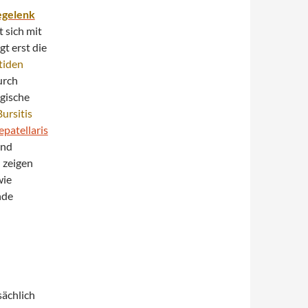
egelenk
 sich mit
igt erst die
tiden
urch
gische
Bursitis
patellaris
und
 zeigen
wie
nde
sächlich