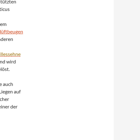
stützten
ticus
dem
üftbeugen
nderen
llessehne
und wird
löst.
e auch
 Liegen auf
lcher
einer der