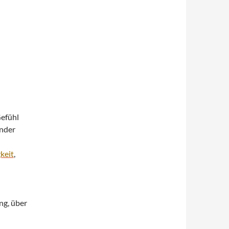
Gefühl
ender
keit
,
g, über