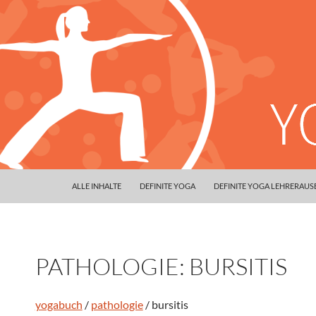
ALLE INHALTE
DEFINITE YOGA
DEFINITE YOGA LEHRERAU
PATHOLOGIE: BURSITIS
yogabuch
/
pathologie
/ bursitis