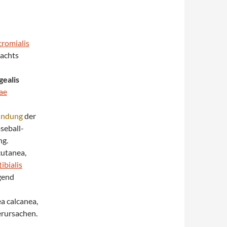
romialis
nachts
ealis
ae
ündung
der
seball-
ng.
cutanea,
ibialis
gend
a calcanea,
rursachen.