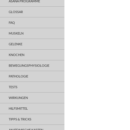
ASANA PROGRAMME
GLOSSAR
FAQ
MUSKELN
GELENKE
KNOCHEN
BEWEGUNGSPHYSIOLOGIE
PATHOLOGIE
TESTS
WIRKUNGEN
HILFSMITTEL
TIPPS & TRICKS
ANATOMISCHE KARTEN