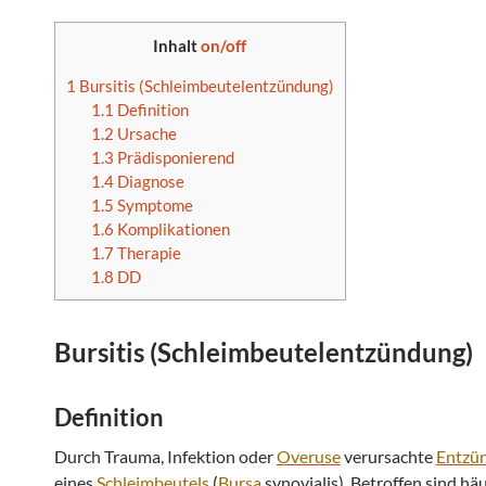
Inhalt
on/off
1
Bursitis (Schleimbeutelentzündung)
1.1
Definition
1.2
Ursache
1.3
Prädisponierend
1.4
Diagnose
1.5
Symptome
1.6
Komplikationen
1.7
Therapie
1.8
DD
Bursitis
(Schleimbeutelentzündung)
Definition
Durch Trauma, Infektion oder
Overuse
verursachte
Entzü
eines
Schleimbeutels
(
Bursa
synovialis). Betroffen sind häu