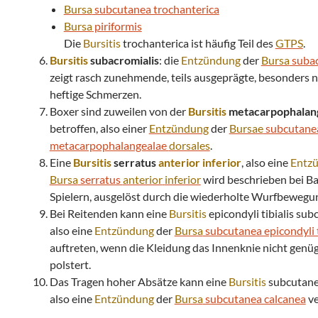
Bursa
subcutanea trochanterica
Bursa
piriformis
Die
Bursitis
trochanterica ist häufig Teil des
GTPS
.
Bursitis
subacromialis
: die
Entzündung
der
Bursa
subac
zeigt rasch zunehmende, teils ausgeprägte, besonders 
heftige Schmerzen.
Boxer sind zuweilen von der
Bursitis
metacarpophalang
betroffen, also einer
Entzündung
der
Bursae
subcutane
metacarpophalangealae
dorsales
.
Eine
Bursitis
serratus
anterior
inferior
, also eine
Entz
Bursa
serratus
anterior
inferior
wird beschrieben bei Ba
Spielern, ausgelöst durch die wiederholte Wurfbewegu
Bei Reitenden kann eine
Bursitis
epicondyli tibialis sub
also eine
Entzündung
der
Bursa
subcutanea epicondyli t
auftreten, wenn die Kleidung das Innenknie nicht genü
polstert.
Das Tragen hoher Absätze kann eine
Bursitis
subcutane
also eine
Entzündung
der
Bursa
subcutanea calcanea
ve