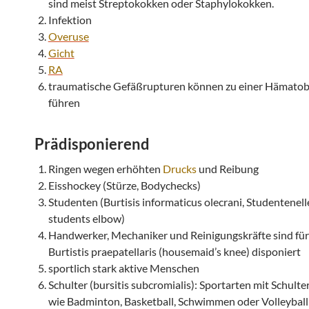
sind meist Streptokokken oder Staphylokokken.
Infektion
Overuse
Gicht
RA
traumatische Gefäßrupturen können zu einer Hämato
führen
Prädisponierend
Ringen wegen erhöhten
Drucks
und Reibung
Eisshockey (Stürze, Bodychecks)
Studenten (Burtisis informaticus olecrani, Studentene
students elbow)
Handwerker, Mechaniker und Reinigungskräfte sind für
Burtistis praepatellaris (housemaid’s knee) disponiert
sportlich stark aktive Menschen
Schulter (bursitis subcromialis): Sportarten mit Schult
wie Badminton, Basketball, Schwimmen oder Volleyball