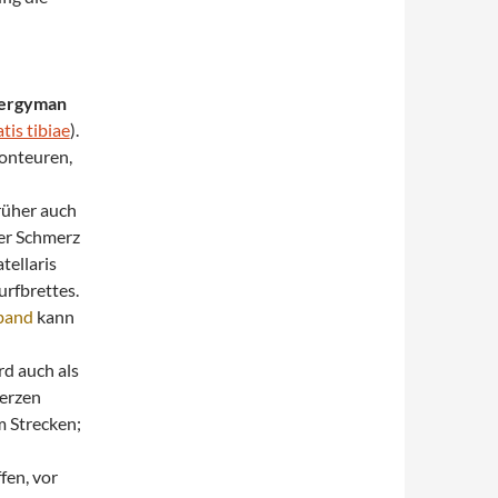
lergyman
tis tibiae
).
onteuren,
rüher auch
er Schmerz
tellaris
urfbrettes.
lband
kann
d auch als
merzen
m Strecken;
fen, vor