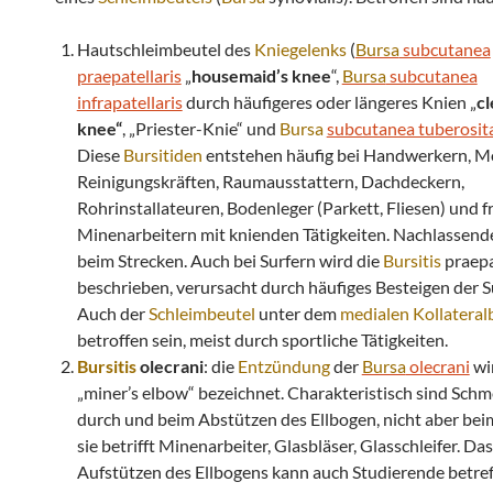
Hautschleimbeutel des
Kniegelenks
(
Bursa
subcutanea
praepatellaris
„
housemaid’s knee
“,
Bursa
subcutanea
infrapatellaris
durch häufigeres oder längeres Knien „
c
knee“
, „Priester-Knie“ und
Bursa
subcutanea tuberosita
Diese
Bursitiden
entstehen häufig bei Handwerkern, M
Reinigungskräften, Raumausstattern, Dachdeckern,
Rohrinstallateuren, Bodenleger (Parkett, Fliesen) und f
Minenarbeitern mit knienden Tätigkeiten. Nachlassend
beim Strecken. Auch bei Surfern wird die
Bursitis
praepa
beschrieben, verursacht durch häufiges Besteigen der S
Auch der
Schleimbeutel
unter dem
medialen
Kollatera
betroffen sein, meist durch sportliche Tätigkeiten.
Bursitis
olecrani
: die
Entzündung
der
Bursa
olecrani
wir
„miner’s elbow“ bezeichnet. Charakteristisch sind Sch
durch und beim Abstützen des Ellbogen, nicht aber bei
sie betrifft Minenarbeiter, Glasbläser, Glasschleifer. Das
Aufstützen des Ellbogens kann auch Studierende betref