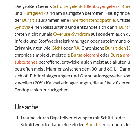
Die großen Gelenk
Schultergelenk
,
Ellenbogengelenk
,
Kni
und
Hüftgelenk
sind am häufigsten betroffen. Häufig findet
der
Bursitis
zusammen eine
Insertionstendopathie
. Oft ze
Synovia
einen Reizzustand und entzündet sich dann.
Bursi
treten nicht nur als
Overuse
-Syndrom
auf sondern auch d
Infekte und Stoffwechselerkranungen oder autoimmunolo
Erkrankungen wie
Gicht
oder
RA
. Chronische
Bursitiden
(
chronica simplex) , meist die
Bursa
olecrani
oder
Bursa
prae
subcutanea
betreffend, entwickeln sich meist aus akuten 
betreffen meist Männer zwischen dem 30. und 60. Lj. Dann
sich oft Fibrineinlagerungen und Granulationsgewebe, so
zuweilen (20%) Kalksalzeinlagerungen, die auf kalzifiziere
Tendopathien zurückgehen.
Ursache
Trauma; durch Bagatellverletzungen mit Schürf- oder
Schnittwunden kann eine eitrige
Bursitis
entstehen. Ur