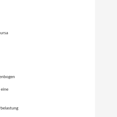
bursa
llenbogen
 eine
erbelastung