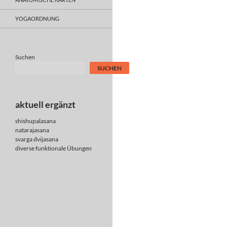
YOGAORDNUNG
Suchen
SUCHEN
aktuell ergänzt
shishupalasana
natarajasana
svarga dvijasana
diverse
funktionale Übungen