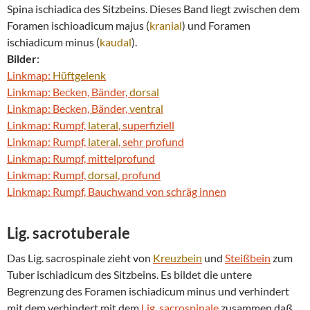
Spina ischiadica des Sitzbeins. Dieses Band liegt zwischen dem
Foramen ischioadicum majus (
kranial
) und Foramen
ischiadicum minus (
kaudal
).
Bilder
:
Linkmap:
Hüftgelenk
Linkmap: Becken, Bänder,
dorsal
Linkmap: Becken, Bänder,
ventral
Linkmap: Rumpf,
lateral
, superfiziell
Linkmap: Rumpf,
lateral
, sehr profund
Linkmap: Rumpf, mittelprofund
Linkmap: Rumpf,
dorsal
, profund
Linkmap: Rumpf, Bauchwand von schräg innen
Lig. sacrotuberale
Das Lig. sacrospinale zieht von
Kreuzbein
und
Steißbein
zum
Tuber ischiadicum des Sitzbeins. Es bildet die untere
Begrenzung des Foramen ischiadicum minus und verhindert
mit dem verhindert mit dem
Lig. sacrospinale
zusammen daß