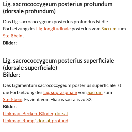
Lig. sacrococcygeum posterius profundum
(
dorsale
profundum)
Das Lig. sacrococcygeum posterius profundus ist die
Fortsetzung des
Lig. longitudinale
posterius vom
Sacrum
zum
Steißbein
.
Bilder
:
Lig. sacrococcygeum posterius superficiale
(
dorsale
superficiale)
Bilder
:
Das Ligamentum sacrococcygeum posterius superficiale ist
die Fortsetzung des
Lig. supraspinale
vom
Sacrum
zum
Steißbein
. Es zieht vom Hia­tus sacra­lis zu S2.
Bilder
:
Linkmap: Becken, Bänder,
dorsal
Linkmap: Rumpf,
dorsal
, profund