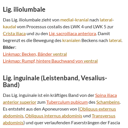
Lig. iliolumbale
Das Lig. iliolumbale zieht von
medial
-
kranial
nach
lateral
-
kaudal
vom Processus costalis des LWK 4 und LWK 5 zur
Crista iliaca
und zu den
Lig. sacroiliaca anteriora
. Damit
begrenzt es die Bewegung des
kranialen
Beckens nach
lateral
.
Bilder
:
Linkmap: Becken, Bänder
ventral
Linkmap: Rumpf, hintere Bauchwand von
ventral
Lig. inguinale (Leistenband, Vesalius-
Band)
Das Lig. inguinale ist ein kräftiges Band von der
Spina iliaca
anterior
superior
zum
Tuberculum pubicum
des
Schambeins
.
Es entsteht aus den Aponeurosen von (
Obliquus externus
abdominis
,
Obliquus internus abdominis
und
Transversus
abdominis
) und quer verlaufenden Fasersträngen der Fascia