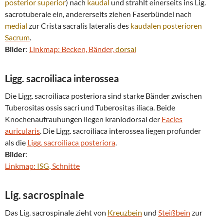
posterior
superior
) nach
kaudal
und strahlt einerseits ins Lig.
sacrotuberale ein, andererseits ziehen Faserbündel nach
medial
zur Crista sacralis lateralis des
kaudalen
posterioren
Sacrum
.
Bilder
:
Linkmap: Becken, Bänder,
dorsal
Ligg. sacroiliaca interossea
Die Ligg. sacroiliaca posteriora sind starke Bänder zwischen
Tuberositas ossis sacri und Tuberositas iliaca. Beide
Knochenaufrauhungen liegen kraniodorsal der
Facies
auricularis
. Die Ligg. sacroiliaca interossea liegen profunder
als die
Ligg. sacroiliaca posteriora
.
Bilder
:
Linkmap:
ISG
, Schnitte
Lig. sacrospinale
Das Lig. sacrospinale zieht von
Kreuzbein
und
Steißbein
zur