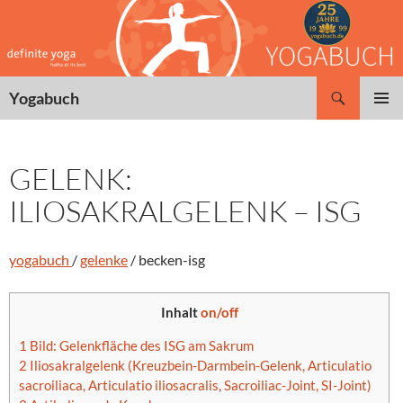
Zum
Inhalt
springen
Suchen
Yogabuch
PRIMÄR
MENÜ
GELENK:
ILIOSAKRALGELENK – ISG
yogabuch
/
gelenke
/ becken-isg
Inhalt
on/off
1
Bild: Gelenkfläche des ISG am Sakrum
2
Iliosakralgelenk (Kreuzbein-Darmbein-Gelenk, Articulatio
sacroiliaca, Articulatio iliosacralis, Sacroiliac-Joint, SI-Joint)