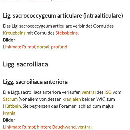
Lig. sacrococcygeum articulare (intraalticulare)
Das Lig. sacrococcygeum articulare verbindet Cornu des
Kreuzbeins
mit Cornu des
Steissbeins
.
Bilder
:
Linkmap: Rumpf,
dorsal
, profund
Ligg. sacroiliaca
Ligg. sacroiliaca anteriora
Die Ligg. sacroiliaca anteriora verlaufen
ventral
des
ISG
vom
Sacrum
(vor allem von dessen
kranialen
beiden WK) zum
Hüftbein
. Sie begrenzen das Foramen ischiadicum majus
kranial
.
Bilder
:
Linkmap: Rumpf, hintere Bauchwand,
ventral