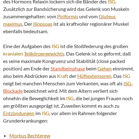
des Hormons Relaxin lockern sich die Bänder des
ISG
.
Zusätzlich zur Bandsicherung wird das Gelenk von Muskeln
zusammengehalten: vom
Piriformis
und vom
Gluteus
maximus
. Der
Iliopsoas
ist als kraftvoller regionärer Muskel
ebenfalls bedeutsam.
Eine der Aufgaben des
ISG
ist die Stoßfederung des großen
kranialen
Teilkörpergewichts
. Das Gelenk ist so geformt, daß
es seine maximale Kongruenz und Stabilität (close packed
position) am Ende der
Standbeinphase
beim
Gehen
einnimmt,
also beim Abdrücken aus
Kraft
der
Hüftextensoren
. Das
ISG
neigt bei manchen Menschen zum Verkanten, was oft als
ISG
-
Blockade
bezeichnet wird. Mit dem Altern verliert sich
ohnehin die Beweglichkeit im
ISG
, die bei jungen Frauen noch
am größten ausgeprägt ist. Zuweilen kommt es auch zu
Entzündungen
im
ISG
, vor allem im Rahmen folgender
Grunderkrankungen:
Morbus Bechterew