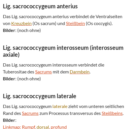
Lig. sacrococcygeum anterius
Das Lig. sacrococcygeum anterius verbindet de Ventralseiten
von
Kreuzbein
(Os sacrum) und
Steißbein
(Os coccygis).
Bilder
: (noch ohne)
Lig. sacrococcygeum interosseum (interosseum
axiale)
Das Lig. sacrococcygeum interosseum verbindet die
Tuberositae des
Sacrums
mit dem
Darmbein
.
Bilder
: (noch ohne)
Lig. sacrococcygeum
laterale
Das Lig. sacrococcygeum
laterale
zieht vom unteren seitlichen
Rand des
Sacrums
zum Processus transversus des
Steißbeins
.
Bilder
:
Linkmap: Rumpf,
dorsal
, profund