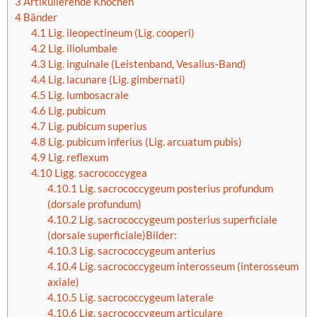
3
Artikulierende Knochen
4
Bänder
4.1
Lig. ileopectineum (Lig. cooperi)
4.2
Lig. iliolumbale
4.3
Lig. inguinale (Leistenband, Vesalius-Band)
4.4
Lig. lacunare (Lig. gimbernati)
4.5
Lig. lumbosacrale
4.6
Lig. pubicum
4.7
Lig. pubicum superius
4.8
Lig. pubicum inferius (Lig. arcuatum pubis)
4.9
Lig. reflexum
4.10
Ligg. sacrococcygea
4.10.1
Lig. sacrococcygeum posterius profundum
(dorsale profundum)
4.10.2
Lig. sacrococcygeum posterius superficiale
(dorsale superficiale)Bilder:
4.10.3
Lig. sacrococcygeum anterius
4.10.4
Lig. sacrococcygeum interosseum (interosseum
axiale)
4.10.5
Lig. sacrococcygeum laterale
4.10.6
Lig. sacrococcygeum articulare