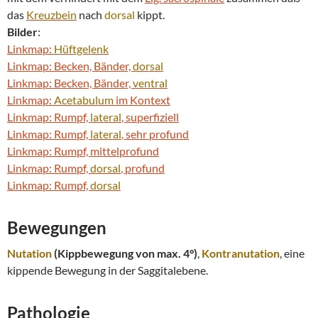
das
Kreuzbein
nach
dorsal
kippt.
Bilder
:
Linkmap:
Hüftgelenk
Linkmap: Becken, Bänder,
dorsal
Linkmap: Becken, Bänder,
ventral
Linkmap:
Acetabulum
im Kontext
Linkmap: Rumpf,
lateral
, superfiziell
Linkmap: Rumpf,
lateral
, sehr profund
Linkmap: Rumpf, mittelprofund
Linkmap: Rumpf,
dorsal
, profund
Linkmap: Rumpf,
dorsal
Bewegung
en
Nutation
(Kippbewegung von max. 4°)
,
Kontranutation
, eine
kippende Bewegung in der Saggitalebene.
Pathologie