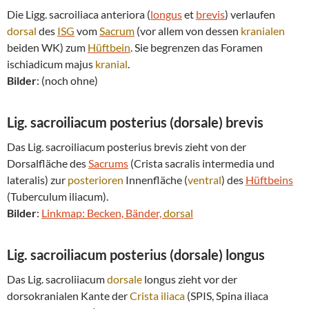
Die Ligg. sacroiliaca anteriora (
longus
et
brevis
) verlaufen
dorsal
des
ISG
vom
Sacrum
(vor allem von dessen
kranialen
beiden WK) zum
Hüftbein
. Sie begrenzen das Foramen
ischiadicum majus
kranial
.
Bilder
: (noch ohne)
Lig. sacroiliacum posterius (
dorsale
) brevis
Das Lig. sacroiliacum posterius brevis zieht von der
Dorsalfläche des
Sacrums
(Crista sacralis intermedia und
lateralis) zur
posterioren
Innenfläche (
ventral
) des
Hüftbeins
(Tuberculum iliacum).
Bilder
:
Linkmap: Becken, Bänder,
dorsal
Lig. sacroiliacum posterius (
dorsale
) longus
Das Lig. sacroliiacum
dorsale
longus zieht vor der
dorsokranialen Kante der
Crista iliaca
(SPIS, Spina iliaca