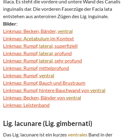
iliaca. Es steht die vordere und untere Wand des Canalis
inguinalis dar. Die vorderen Faserzüge der Facia lata
entstehen aus anteroiren Zügen des Lig. inguinale.
Bilder
:
Linkmap: Becken, Bänder,
ventral
Linkmap:
Acetabulum
im Kontext
Linkmap: Rumpf,
lateral
, superfiziell
Linkmap: Rumpf,
lateral
, profund
Linkmap: Rumpf,
lateral
, sehr profund
Linkmap: Rumpf, mittelprofund
Linkmap: Rumpf,
ventral
Linkmap: Rumpf, Bauch und Brustraum
Linkmap: Rumpf, hintere Bauchwand von
ventral
Linkmap: Becken, Bänder von
ventral
Linkmap: Leistenband
Lig. lacunare (Lig. gimbernati)
Das Lig. lacunare ist ein kurzes
ventrales
Band in der