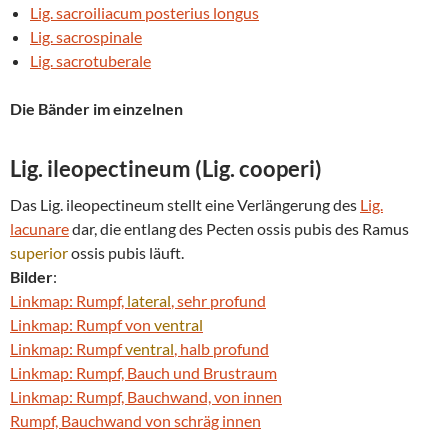
Lig. sacroiliacum posterius longus
Lig. sacrospinale
Lig. sacrotuberale
Die Bänder im einzelnen
Lig. ileopectineum (Lig. cooperi)
Das Lig. ileopectineum stellt eine Verlängerung des
Lig.
lacunare
dar, die entlang des Pecten ossis pubis des Ramus
superior
ossis pubis läuft.
Bilder
:
Linkmap: Rumpf,
lateral
, sehr profund
Linkmap: Rumpf von
ventral
Linkmap: Rumpf
ventral
, halb profund
Linkmap: Rumpf, Bauch und Brustraum
Linkmap: Rumpf, Bauchwand, von innen
Rumpf, Bauchwand von schräg innen