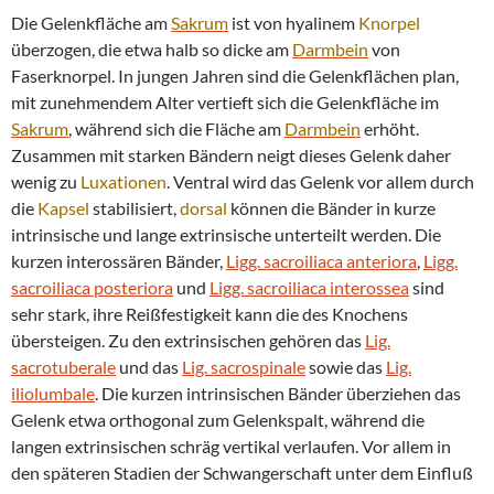
Die Gelenkfläche am
Sakrum
ist von hyalinem
Knorpel
überzogen, die etwa halb so dicke am
Darmbein
von
Faserknorpel. In jungen Jahren sind die Gelenkflächen plan,
mit zunehmendem Alter vertieft sich die Gelenkfläche im
Sakrum
, während sich die Fläche am
Darmbein
erhöht.
Zusammen mit starken Bändern neigt dieses Gelenk daher
wenig zu
Luxationen
. Ventral wird das Gelenk vor allem durch
die
Kapsel
stabilisiert,
dorsal
können die Bänder in kurze
intrinsische und lange extrinsische unterteilt werden. Die
kurzen interossären Bänder,
Ligg. sacroiliaca anteriora
,
Ligg.
sacroiliaca posteriora
und
Ligg. sacroiliaca interossea
sind
sehr stark, ihre Reißfestigkeit kann die des Knochens
übersteigen. Zu den extrinsischen gehören das
Lig.
sacrotuberale
und das
Lig. sacrospinale
sowie das
Lig.
iliolumbale
. Die kurzen intrinsischen Bänder überziehen das
Gelenk etwa orthogonal zum Gelenkspalt, während die
langen extrinsischen schräg vertikal verlaufen. Vor allem in
den späteren Stadien der Schwangerschaft unter dem Einfluß