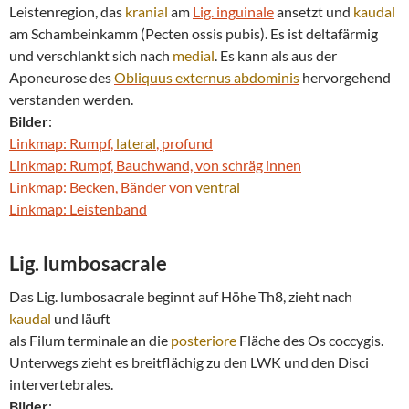
Leistenregion, das
kranial
am
Lig. inguinale
ansetzt und
kaudal
am Schambeinkamm (Pecten ossis pubis). Es ist deltafärmig
und verschlankt sich nach
medial
. Es kann als aus der
Aponeurose des
Obliquus externus abdominis
hervorgehend
verstanden werden.
Bilder
:
Linkmap: Rumpf,
lateral
, profund
Linkmap: Rumpf, Bauchwand, von schräg innen
Linkmap: Becken, Bänder von
ventral
Linkmap: Leistenband
Lig. lumbosacrale
Das Lig. lumbosacrale beginnt auf Höhe Th8, zieht nach
kaudal
und läuft
als Filum terminale an die
posteriore
Fläche des Os coccygis.
Unterwegs zieht es breitflächig zu den LWK und den Disci
intervertebrales.
Bilder
: