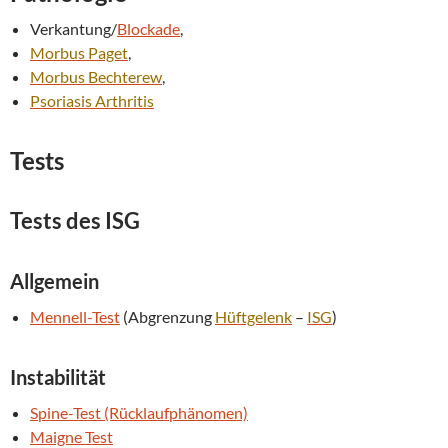
Verkantung/
Blockade
,
Morbus Paget
,
Morbus Bechterew
,
Psoriasis
Arthritis
Tests
Tests des
ISG
Allgemein
Mennell-Test
(Abgrenzung
Hüftgelenk
–
ISG
)
Instabilität
Spine-Test (Rücklaufphänomen)
Maigne Test