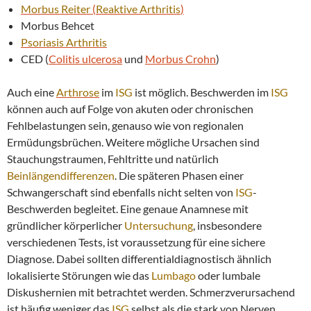
Morbus Reiter
(
Reaktive
Arthritis
)
Morbus Behcet
Psoriasis
Arthritis
CED (
Colitis ulcerosa
und
Morbus Crohn
)
Auch eine
Arthrose
im
ISG
ist möglich. Beschwerden im
ISG
können auch auf Folge von akuten oder chronischen
Fehlbelastungen sein, genauso wie von regionalen
Ermüdungsbrüchen. Weitere mögliche Ursachen sind
Stauchungstraumen, Fehltritte und natürlich
Beinlängendifferenzen
. Die späteren Phasen einer
Schwangerschaft sind ebenfalls nicht selten von
ISG
-
Beschwerden begleitet. Eine genaue Anamnese mit
gründlicher körperlicher
Untersuchung
, insbesondere
verschiedenen Tests, ist voraussetzung für eine sichere
Diagnose. Dabei sollten differentialdiagnostisch ähnlich
lokalisierte Störungen wie das
Lumbago
oder lumbale
Diskushernien mit betrachtet werden. Schmerzverursachend
ist häufig weniger das
ISG
selbst als die stark von Nerven