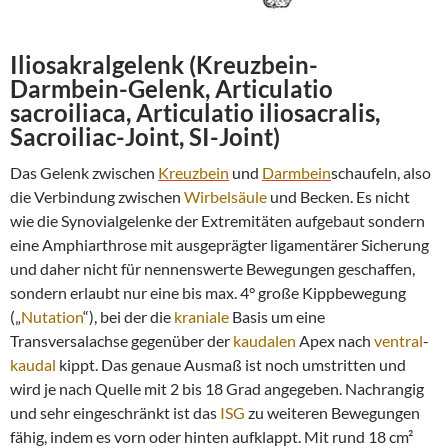
Iliosakralgelenk
(
Kreuzbein
-
Darmbein
-Gelenk
, Articulatio
sacroiliaca, Articulatio iliosacralis
,
Sacroiliac-Joint, SI-Joint)
Das Gelenk zwischen
Kreuzbein
und
Darmbein
schaufeln, also
die Verbindung zwischen
Wirbelsäule
und Becken. Es nicht
wie die Synovialgelenke der Extremitäten aufgebaut sondern
eine Amphiarthrose mit ausgeprägter ligamentärer Sicherung
und daher nicht für nennenswerte Bewegungen geschaffen,
sondern erlaubt nur eine bis max. 4° große Kippbewegung
(„
Nutation
“), bei der die
kraniale
Basis um eine
Transversalachse gegenüber der
kaudalen
Apex nach
ventral
-
kaudal
kippt. Das genaue Ausmaß ist noch umstritten und
wird je nach Quelle mit 2 bis 18 Grad angegeben. Nachrangig
und sehr eingeschränkt ist das
ISG
zu weiteren Bewegungen
fähig, indem es vorn oder hinten aufklappt. Mit rund 18 cm²