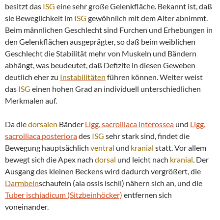
besitzt das
ISG
eine sehr große Gelenkfläche. Bekannt ist, daß
sie Beweglichkeit im
ISG
gewöhnlich mit dem Alter abnimmt.
Beim männlichen Geschlecht sind Furchen und Erhebungen in
den Gelenkflächen ausgeprägter, so daß beim weiblichen
Geschlecht die Stabilität mehr von Muskeln und Bändern
abhängt, was beudeutet, daß Defizite in diesen Geweben
deutlich eher zu
Instabilitäten
führen können. Weiter weist
das
ISG
einen hohen Grad an individuell unterschiedlichen
Merkmalen auf.
Da die
dorsalen
Bänder
Ligg. sacroiliaca interossea
und
Ligg.
sacroiliaca posteriora
des
ISG
sehr stark sind, findet die
Bewegung hauptsächlich
ventral
und
kranial
statt. Vor allem
bewegt sich die Apex nach
dorsal
und leicht nach
kranial
. Der
Ausgang des kleinen Beckens wird dadurch vergrößert, die
Darmbein
schaufeln (ala ossis ischii) nähern sich an, und die
Tuber ischiadicum (Sitzbeinhöcker)
entfernen sich
voneinander.