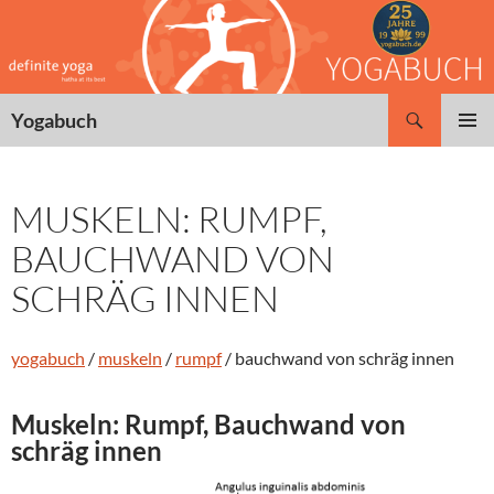
Zum
Inhalt
springen
Suchen
Yogabuch
PRIMÄR
MENÜ
MUSKELN: RUMPF,
BAUCHWAND VON
SCHRÄG INNEN
yogabuch
/
muskeln
/
rumpf
/ bauchwand von schräg innen
Muskeln: Rumpf, Bauchwand von
schräg innen