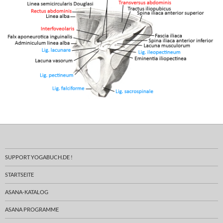
SUPPORT YOGABUCH.DE !
STARTSEITE
ASANA-KATALOG
ASANA PROGRAMME