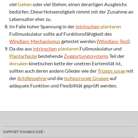
viel
Gehen
oder viel Stehen, einen derartigen Ausgleichs
bedürfen. Diese Notwendigkeit nimmt mit der Zunahme an
Lebensalter eher zu.
Im Falle hoher Spannung in der
intrinschen
plantaren
Fußmuskulatur sollte auf Funktionsfähigkeit des
Windlass-Mechanismus
getestet werden (
Windlass-Test
).
Da das aus
intrinschen
plantaren
Fußmuskulatur und
Plantarfaszie
bestehende
Zuggurtungssystems
Teil der
dorsalen
kinetischen kette der unetren Exrtemität ist,
sollten auch deren andere Glieder wie der
Trizeps
surae
mit
der
Achillessehne
und die
Ischiocrurale Gruppe
auf
adäquate Funktion und Flexibilität geprüft werden.
SUPPORT YOGABUCH.DE !