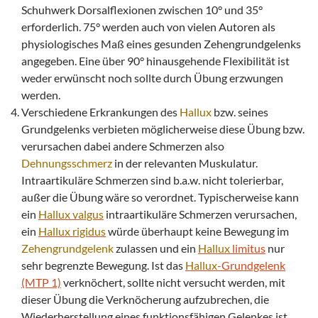
Schuhwerk Dorsalflexionen zwischen 10° und 35°
erforderlich. 75° werden auch von vielen Autoren als
physiologisches Maß eines gesunden Zehengrundgelenks
angegeben. Eine über 90° hinausgehende Flexibilität ist
weder erwünscht noch sollte durch Übung erzwungen
werden.
Verschiedene Erkrankungen des
Hallux
bzw. seines
Grundgelenks verbieten möglicherweise diese Übung bzw.
verursachen dabei andere Schmerzen also
Dehnungsschmerz
in der relevanten Muskulatur.
Intraartikuläre Schmerzen sind b.a.w. nicht tolerierbar,
außer die Übung wäre so verordnet. Typischerweise kann
ein
Hallux
valgus
intraartikuläre Schmerzen verursachen,
ein
Hallux
rigidus
würde überhaupt keine Bewegung im
Zehengrundgelenk
zulassen und ein
Hallux
limitus
nur
sehr begrenzte Bewegung. Ist das
Hallux
-Grundgelenk
(MTP 1)
verknöchert, sollte nicht versucht werden, mit
dieser Übung die Verknöcherung aufzubrechen, die
Wiederherstellung eines funktionsfähigen Gelenkes ist