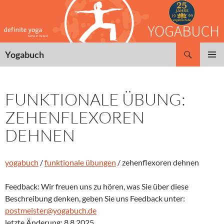
Zum
Inhalt
springen
Suchen
Yogabuch
PRIMÄR
MENÜ
FUNKTIONALE ÜBUNG:
ZEHENFLEXOREN
DEHNEN
yogabuch
/
funktionale übungen
/ zehenflexoren dehnen
Feedback: Wir freuen uns zu hören, was Sie über diese
Beschreibung denken, geben Sie uns Feedback unter:
postmeister@yogabuch.de
letzte Änderung: 8.8.2025