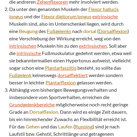
die andreren
Zehenflexoren
mehr involviert werden.
Da unter den genannten Muskeln der
Flexor
hallucis
longus
und der
Flexor
digitorum longus
extrinsische
Muskeln sind, also im Unterschenkel liegen, wird durch
eine
Beugung
des
Fußgelenks
nach
dorsal
(
Dorsalflexion
)
eine Verschiebung der Wirkung erreicht, weg von den
intrinsischen
Muskeln hin zu den
extrinsischen
. Soll aber
die
intrinsische
Fußmuskulatur gedehnt werden, etwa weil
sie bekanntermaßen einen Hypertonus aufweist, vielleicht
sogar schon eine
Plantarfasziitis
besteht, so sollte das
Fußgelenk
keineswegs
dorsalflektiert
werden sondern
besser in leichter
Plantarflexion
gelassen werden.
Abhängig vom bisherigen Bewegungsverhalten und
insbesondere vom Sportverhalten, erreichen die
Grundgelenkbereiche
möglicherweise noch recht geringe
Grade an
Dorsalflexion
. Dann wird es einige Zeit dauern,
bis ein hinreichender Zuwachs an Flexibilität erreicht ist.
Für das
Gehen
und das
Laufen
(
Running
) sind je nach
Laufstil bzw. Gehstil, Schrittlänge und getragenem