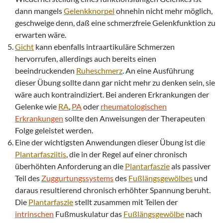
dann mangels
Gelenkknorpel
ohnehin nicht mehr möglich,
geschweige denn, daß eine schmerzfreie Gelenkfunktion zu
erwarten wäre.
Gicht
kann ebenfalls intraartikuläre Schmerzen
hervorrufen, allerdings auch bereits einen
beeindruckenden
Ruheschmerz
. An eine Ausführung
dieser Übung sollte dann gar nicht mehr zu denken sein, sie
wäre auch kontraindiziert. Bei anderen Erkrankungen der
Gelenke wie
RA
,
PA
oder
rheumatologischen
Erkrankungen
sollte den Anweisungen der Therapeuten
Folge geleistet werden.
Eine der wichtigsten Anwendungen dieser Übung ist die
Plantarfasziitis
, die in der Regel auf einer chronisch
überhöhten Anforderung an die
Plantarfaszie
als passiver
Teil des
Zuggurtungssystems
des
Fußlängsgewölbes
und
daraus resultierend chronisch erhöhter Spannung beruht.
Die
Plantarfaszie
stellt zusammen mit Teilen der
intrinschen
Fußmuskulatur das
Fußlängsgewölbe
nach