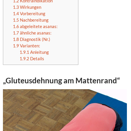
1.2
Kontraindikation
1.3
Wirkungen
1.4
Vorbereitung
1.5
Nachbereitung
1.6
abgeleitete asanas:
1.7
ähnliche asanas:
1.8
Diagnostik (Nr.)
1.9
Varianten:
1.9.1
Anleitung
1.9.2
Details
„Gluteusdehnung am Mattenrand“