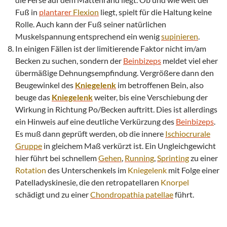
Fuß in
plantarer
Flexion
liegt, spielt für die Haltung keine
Rolle. Auch kann der Fuß seiner natürlichen
Muskelspannung entsprechend ein wenig
supinieren
.
In einigen Fällen ist der limitierende Faktor nicht im/am
Becken zu suchen, sondern der
Beinbizeps
meldet viel eher
übermäßige Dehnungsempfindung. Vergrößere dann den
Beugewinkel des
Kniegelenk
im betroffenen Bein, also
beuge das
Kniegelenk
weiter, bis eine Verschiebung der
Wirkung in Richtung Po/Becken auftritt. Dies ist allerdings
ein Hinweis auf eine deutliche Verkürzung des
Beinbizeps
.
Es muß dann geprüft werden, ob die innere
Ischiocrurale
Gruppe
in gleichem Maß verkürzt ist. Ein Ungleichgewicht
hier führt bei schnellem
Gehen
,
Running
,
Sprinting
zu einer
Rotation
des Unterschenkels im
Kniegelenk
mit Folge einer
Patelladyskinesie, die den retropatellaren
Knorpel
schädigt und zu einer
Chondropathia patellae
führt.