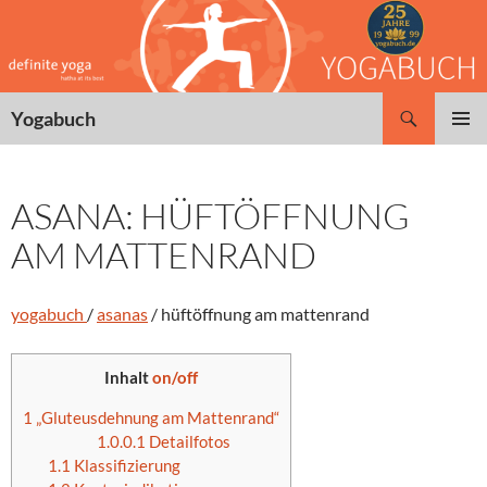
Zum
Inhalt
springen
Suchen
Yogabuch
PRIMÄR
MENÜ
ASANA: HÜFTÖFFNUNG
AM MATTENRAND
yogabuch
/
asanas
/ hüftöffnung am mattenrand
Inhalt
on/off
1
„Gluteusdehnung am Mattenrand“
1.0.0.1
Detailfotos
1.1
Klassifizierung