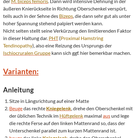
der
M. biceps femoris
. Dann wird intensive Dehnung in der
äußeren Knierückseite in Richtung Oberschenkel verspürt,
teils auch in der Sehne des
Bizeps
, die dann sehr gut als unter
hoher Spannung stehend palpiert werden kann.
Nicht selten stellt seine Verkürzung den limitierenden Faktor
in dieser Haltung dar.
PHT
(
Proximal Hamstring
Tendinopathy
), also eine Reizung des Ursprungs der
Ischiocruralen Gruppe
kann sich ggf. hier bemerkbar machen.
Varianten:
Anleitung
Sitze in Längsrichtung auf einer Matte
Beuge
das rechte
Kniegelenk
, drehe den Oberschenkel mit
der üblichen Technik im
Hüftgelenk
maximal
aus
und lege
die rechte Ferse auf den linken Mattenrand so, dass der
Unterschenkel parallel zum kurzen Mattenrand ist.
beuge
das linke
Kniegelenk
, drehe den Oberschenkel