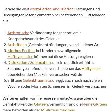
Gerade die weit
exorotierten
,
abduzierten
Haltungen und
Bewegungen lösen Schmerzen bei bestehenden Hüftschäden
aus.
Arthrotische
Veränderung (degenerativ mit
Knorpelschwund) des Gelenks
Arthritiden
(Gelenksentzündungen) verschiedener Art
Morbus
Perthes
bei Kindern bzw. allgemein
Hüftdysplasien
können auf diese Haltung reagieren
Dislokation
/
Subluxation
, die ein deutlich erhöhtes
Spannungsempfinden in verschiedenen das
Hüftgelenk
überziehenden Muskeln verursachen würde
erlittene
Gelenktraumata
, die ggf. auch noch nach vielen
Wochen oder Monaten Schmerzen im Gelenk verursachen
Weiter erhalten wir hier eine sehr gute Aussage über die
Dehnfähigkeit der
Gluteen
, vermutlich sind die
kleine
Gluteen
mehr betroffen als der
M. gluteus maximus
.