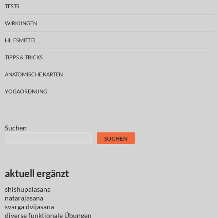
TESTS
WIRKUNGEN
HILFSMITTEL
TIPPS & TRICKS
ANATOMISCHE KARTEN
YOGAORDNUNG
Suchen
SUCHEN
aktuell ergänzt
shishupalasana
natarajasana
svarga dvijasana
diverse
funktionale Übungen