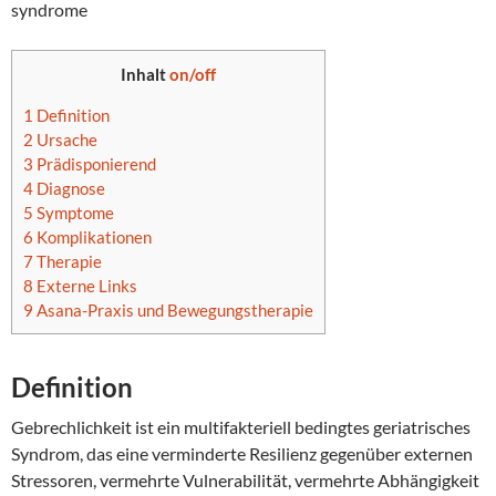
syndrome
Inhalt
on/off
1
Definition
2
Ursache
3
Prädisponierend
4
Diagnose
5
Symptome
6
Komplikationen
7
Therapie
8
Externe Links
9
Asana-Praxis und Bewegungstherapie
Definition
Gebrechlichkeit ist ein multifakteriell bedingtes geriatrisches
Syndrom, das eine verminderte Resilienz gegenüber externen
Stressoren, vermehrte Vulnerabilität, vermehrte Abhängigkeit