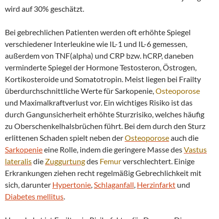
wird auf 30% geschätzt.
Bei gebrechlichen Patienten werden oft erhöhte Spiegel
verschiedener Interleukine wie IL-1 und IL-6 gemessen,
außerdem von TNF(alpha) und CRP bzw. hCRP, daneben
verminderte Spiegel der Hormone Testosteron, Östrogen,
Kortikosteroide und Somatotropin. Meist liegen bei Frailty
überdurchschnittliche Werte für Sarkopenie,
Osteoporose
und Maximalkraftverlust vor. Ein wichtiges Risiko ist das
durch Gangunsicherheit erhöhte Sturzrisiko, welches häufig
zu Oberschenkelhalsbrüchen führt. Bei dem durch den Sturz
erlittenen Schaden spielt neben der
Osteoporose
auch die
Sarkopenie
eine Rolle, indem die geringere Masse des
Vastus
lateralis
die
Zuggurtung
des
Femur
verschlechtert. Einige
Erkrankungen ziehen recht regelmäßig Gebrechlichkeit mit
sich, darunter
Hypertonie
,
Schlaganfall
,
Herzinfarkt
und
Diabetes mellitus
.