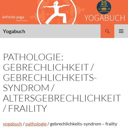
Zum
Inhalt
springen
Suchen
Yogabuch
PRIMÄR
MENÜ
PATHOLOGIE:
GEBRECHLICHKEIT /
GEBRECHLICHKEITS-
SYNDROM /
ALTERSGEBRECHLICHKEIT
/ FRAILITY
yogabuch
/
pathologie
/ gebrechlichkeits-syndrom – frailty