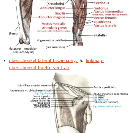
oberschenkel_lateral_faszien.png:
S:
linkmap-
oberschenkel_huefte_ventral/