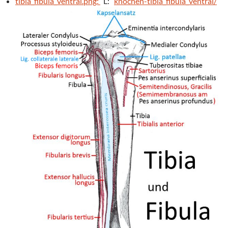
tibia_fibula_ventral.png:
L:
knochen-tibia_fibula_ventral/