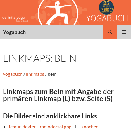
Zum
Inhalt
springen
Suchen
Yogabuch
PRIMÄR
MENÜ
LINKMAPS: BEIN
yogabuch
/
linkmaps
/ bein
Linkmaps zum Bein mit Angabe der
primären Linkmap (L) bzw. Seite (S)
Die Bilder sind anklickbare Links
femur_dexter_kraniodorsal.png:
L:
knochen-