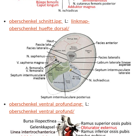
oberschenkel_schnitt.jpg:
L:
linkmap-
oberschenkel_huefte_dorsal/
oberschenkel_ventral_profund.png:
L:
oberschenkel_ventral_profund/