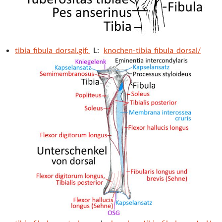
tibia_fibula_dorsal.gif:
L:
knochen-tibia_fibula_dorsal/