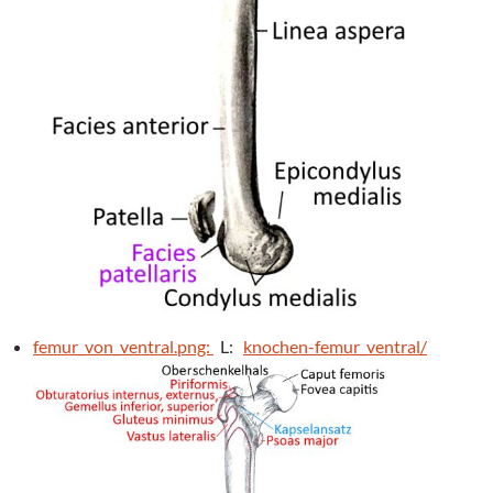
femur_von_ventral.png:
L:
knochen-femur_ventral/