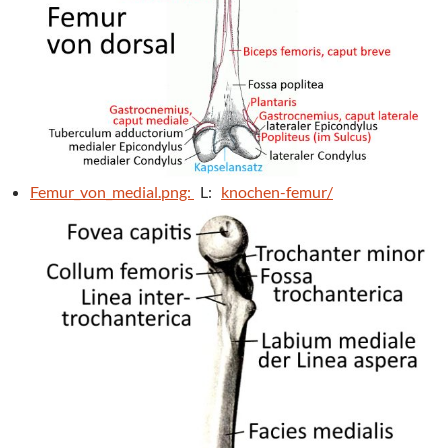
Femur_von_medial.png:
L:
knochen-femur/