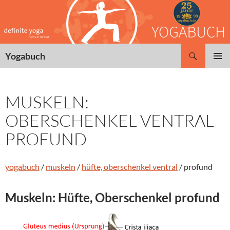
Zum
Inhalt
springen
Suchen
Yogabuch
PRIMÄR
MENÜ
MUSKELN:
OBERSCHENKEL VENTRAL
PROFUND
yogabuch
/
muskeln
/
hüfte, oberschenkel ventral
/ profund
Muskeln: Hüfte, Oberschenkel profund