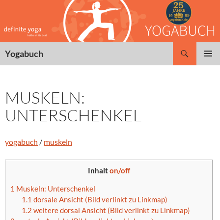
Zum
Inhalt
springen
Suchen
Yogabuch
PRIMÄR
MENÜ
MUSKELN:
UNTERSCHENKEL
yogabuch
/
muskeln
Inhalt
on/off
1
Muskeln: Unterschenkel
1.1
dorsale Ansicht (Bild verlinkt zu Linkmap)
1.2
weitere dorsal Ansicht (Bild verlinkt zu Linkmap)