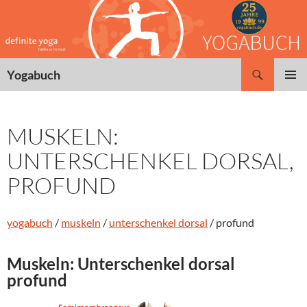
Zum
Inhalt
springen
Suchen
Yogabuch
PRIMÄR
MENÜ
MUSKELN:
UNTERSCHENKEL DORSAL,
PROFUND
yogabuch
/
muskeln
/
unterschenkel dorsal
/ profund
Muskeln: Unterschenkel dorsal
profund