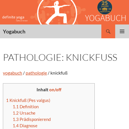
Zum
Inhalt
springen
Suchen
Yogabuch
PRIMÄR
MENÜ
PATHOLOGIE: KNICKFUSS
yogabuch
/
pathologie
/ knickfuß
Inhalt
on/off
1
Knickfuß (Pes valgus)
1.1
Definition
1.2
Ursache
1.3
Prädisponierend
1.4
Diagnose