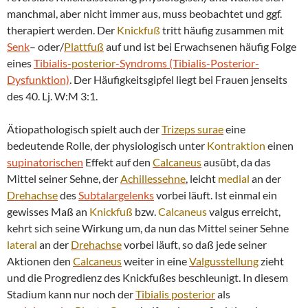
manchmal, aber nicht immer aus, muss beobachtet und ggf.
therapiert werden. Der
Knickfuß
tritt häufig zusammen mit
Senk
– oder/
Plattfuß
auf und ist bei Erwachsenen häufig Folge
eines
Tibialis-
posterior
-Syndroms (Tibialis-Posterior-
Dysfunktion)
. Der Häufigkeitsgipfel liegt bei Frauen jenseits
des 40. Lj. W:M 3:1.
Ätiopathologisch spielt auch der
Trizeps
surae
eine
bedeutende Rolle, der physiologisch unter
Kontraktion
einen
supinatorischen
Effekt auf den
Calcaneus
ausübt, da das
Mittel seiner Sehne, der
Achillessehne
, leicht
medial
an der
Drehachse
des
Subtalargelenks
vorbei läuft. Ist einmal ein
gewisses Maß an
Knickfuß
bzw.
Calcaneus
valgus erreicht,
kehrt sich seine Wirkung um, da nun das Mittel seiner Sehne
lateral
an der
Drehachse
vorbei läuft, so daß jede seiner
Aktionen den
Calcaneus
weiter in eine
Valgusstellung
zieht
und die Progredienz des Knickfußes beschleunigt. In diesem
Stadium kann nur noch der
Tibialis
posterior
als