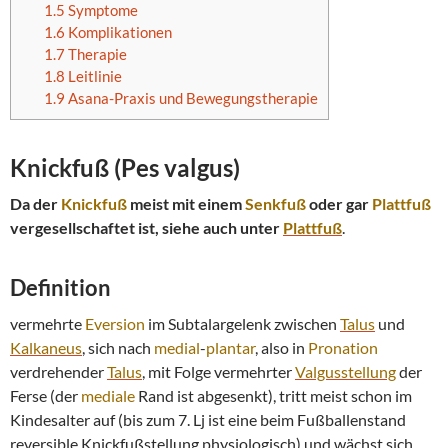
1.5
Symptome
1.6
Komplikationen
1.7
Therapie
1.8
Leitlinie
1.9
Asana-Praxis und Bewegungstherapie
Knickfuß
(
Pes valgus
)
Da der
Knickfuß
meist mit einem
Senkfuß
oder gar
Plattfuß
vergesellschaftet ist, siehe auch unter
Plattfuß
.
Definition
vermehrte
Eversion
im Subtalargelenk zwischen
Talus
und
Kalkaneus
, sich nach
medial
-
plantar
, also in
Pronation
verdrehender
Talus
, mit Folge vermehrter
Valgusstellung
der
Ferse (der
mediale
Rand ist abgesenkt), tritt meist schon im
Kindesalter auf (bis zum 7. Lj ist eine beim Fußballenstand
reversible Knickfußstellung physiologisch) und wächst sich