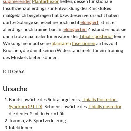
supinierender
Plantarflexor
helfen, dessen funktionale
Insuffizienz allerdings zur Entwicklung des Knickfußes
maßgeblich beigetragen hat bzw. diesen verursacht haben
dürfte. Solange seine Sehne noch nicht
elongiert
ist, ist er
allerdings noch trainierbar. Im
elongierten
Zustand erlaubt sie
dann trotz maximaler Innervation des
Tibialis
posterior
keine
Wirkung mehr auf seine
plantaren
Insertionen
an bis zu 8
Knochen, die damit keinen Widerstand mehr für ein Training
des Muskels bieten können.
ICD Q66.6
Ursache
Bandschwäche des Subtalargelenks,
Tibialis Posterior-
Syndrom
(
PTTD
)
: Sehnenschwäche des
Tibialis
posterior
,
die den Fuß mit in Form hält
Trauma, z.B. Sportverletzung
Infektionen