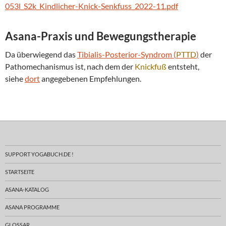
053l_S2k_Kindlicher-Knick-Senkfuss_2022-11.pdf
Asana-Praxis und Bewegungstherapie
Da überwiegend das
Tibialis-Posterior-Syndrom (
PTTD
)
der
Pathomechanismus ist, nach dem der
Knickfuß
entsteht,
siehe
dort
angegebenen Empfehlungen.
SUPPORT YOGABUCH.DE !
STARTSEITE
ASANA-KATALOG
ASANA PROGRAMME
GLOSSAR