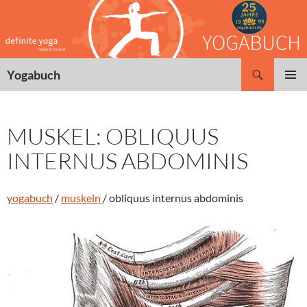
Zum
Inhalt
springen
Suchen
Yogabuch
PRIMÄR
MENÜ
MUSKEL: OBLIQUUS
INTERNUS ABDOMINIS
yogabuch
/
muskeln
/ obliquus internus abdominis