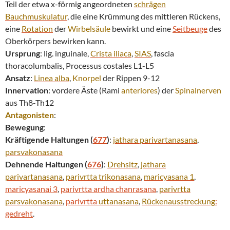
Teil der etwa x-förmig angeordneten
schrägen
Bauchmuskulatur
, die eine Krümmung des mittleren Rückens,
eine
Rotation
der
Wirbelsäule
bewirkt und eine
Seitbeuge
des
Oberkörpers bewirken kann.
Ursprung
: lig. inguinale,
Crista iliaca
,
SIAS
, fascia
thoracolumbalis, Processus costales L1-L5
Ansatz
:
Linea alba
,
Knorpel
der Rippen 9-12
Innervation
: vordere Äste (Rami
anteriores
) der
Spinalnerven
aus Th8-Th12
Antagonisten
:
Bewegung
:
Kräftigende Haltungen (
677
)
:
jathara parivartanasana
,
parsvakonasana
Dehnende Haltungen (
676
)
:
Drehsitz
,
jathara
parivartanasana
,
parivrtta
trikonasana
,
maricyasana 1
,
maricyasanai 3
,
parivrtta ardha chanrasana
,
parivrtta
parsvakonasana
,
parivrtta
uttanasana
,
Rückenausstreckung
:
gedreht
.