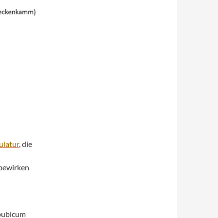
latur
, die
bewirken
 pubicum