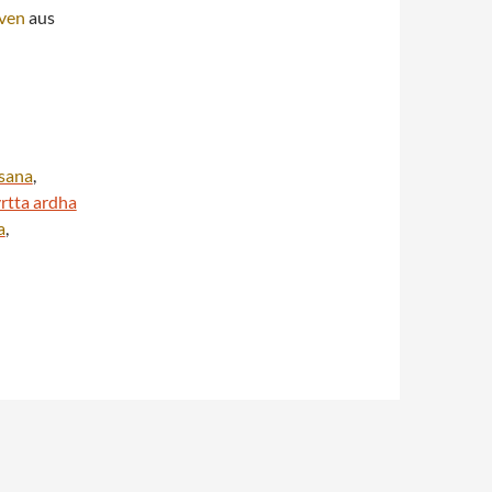
rven
aus
asana
,
vrtta ardha
a
,