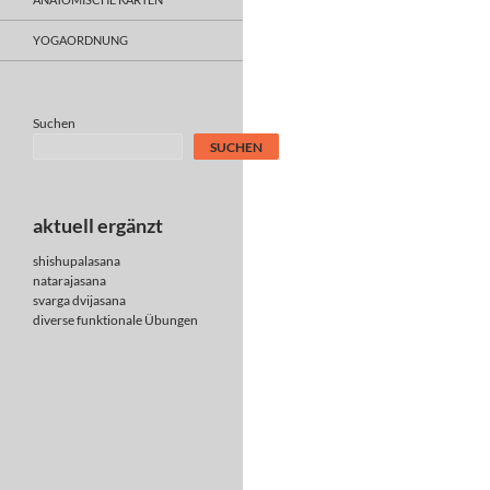
YOGAORDNUNG
Suchen
SUCHEN
aktuell ergänzt
shishupalasana
natarajasana
svarga dvijasana
diverse
funktionale Übungen