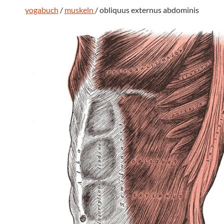
yogabuch
/
muskeln
/ obliquus externus abdominis