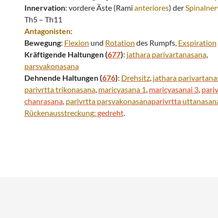
Innervation
: vordere Äste (Rami
anteriores
) der
Spinalne
Th5 – Th11
Antagonisten
:
Bewegung
:
Flexion
und
Rotation
des Rumpfs,
Exspiration
Kräftigende Haltungen (
677
)
:
jathara parivartanasana
,
parsvakonasana
Dehnende Haltungen (
676
)
:
Drehsitz
,
jathara parivartan
parivrtta
trikonasana
,
maricyasana 1
,
maricyasanai 3
,
pari
chanrasana
,
parivrtta
parsvakonasana
parivrtta
uttanasan
Rückenausstreckung
: gedreht
.