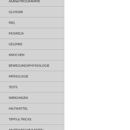
ASANA PROGRAMME
GLOSSAR
FAQ
MUSKELN
GELENKE
KNOCHEN
BEWEGUNGSPHYSIOLOGIE
PATHOLOGIE
TESTS
WIRKUNGEN
HILFSMITTEL
TIPPS & TRICKS
ANATOMISCHE KARTEN