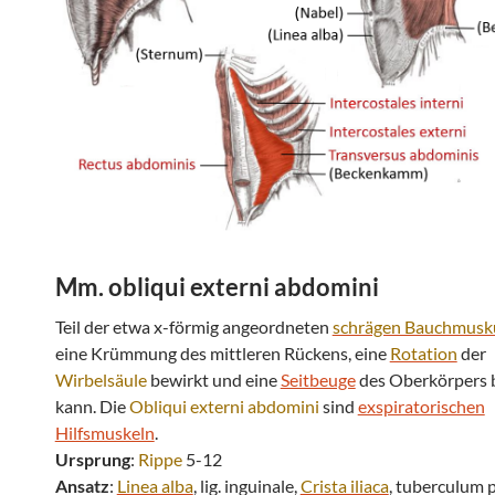
Mm. obliqui externi abdomini
Teil der etwa x-förmig angeordneten
schrägen Bauchmusku
eine Krümmung des mittleren Rückens, eine
Rotation
der
Wirbelsäule
bewirkt und eine
Seitbeuge
des Oberkörpers 
kann. Die
Obliqui externi abdomini
sind
exspiratorischen
Hilfsmuskeln
.
Ursprung
:
Rippe
5-12
Ansatz
:
Linea alba
, lig. inguinale,
Crista iliaca
, tuberculum