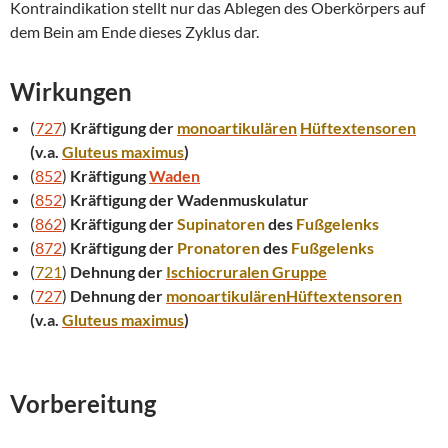
Kontraindikation stellt nur das Ablegen des Oberkörpers auf
dem Bein am Ende dieses Zyklus dar.
Wirkungen
(
727
)
Kräftigung der
monoartikulären
Hüftextensoren
(v.a.
Gluteus maximus
)
(
852
)
Kräftigung
Waden
(
852
)
Kräftigung der Wadenmuskulatur
(
862
)
Kräftigung der
Supinatoren
des
Fußgelenks
(
872
)
Kräftigung der
Pronatoren
des
Fußgelenks
(
721
)
Dehnung der
Ischiocruralen Gruppe
(
727
)
Dehnung der
monoartikulären
Hüftextensoren
(v.a.
Gluteus maximus
)
Vorbereitung