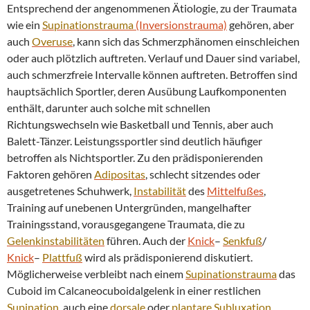
Entsprechend der angenommenen Ätiologie, zu der Traumata
wie ein
Supinationstrauma
(Inversionstrauma)
gehören, aber
auch
Overuse
, kann sich das Schmerzphänomen einschleichen
oder auch plötzlich auftreten. Verlauf und Dauer sind variabel,
auch schmerzfreie Intervalle können auftreten. Betroffen sind
hauptsächlich Sportler, deren Ausübung Laufkomponenten
enthält, darunter auch solche mit schnellen
Richtungswechseln wie Basketball und Tennis, aber auch
Balett-Tänzer. Leistungssportler sind deutlich häufiger
betroffen als Nichtsportler. Zu den prädisponierenden
Faktoren gehören
Adipositas
, schlecht sitzendes oder
ausgetretenes Schuhwerk,
Instabilität
des
Mittelfußes
,
Training auf unebenen Untergründen, mangelhafter
Trainingsstand, vorausgegangene Traumata, die zu
Gelenkinstabilitäten
führen. Auch der
Knick
–
Senkfuß
/
Knick
–
Plattfuß
wird als prädisponierend diskutiert.
Möglicherweise verbleibt nach einem
Supinationstrauma
das
Cuboid im Calcaneocuboidalgelenk in einer restlichen
Supination
, auch eine
dorsale
oder
plantare
Subluxation