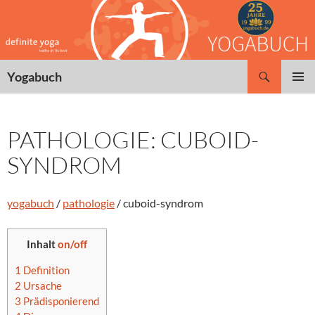
Zum
Inhalt
springen
Suchen
Yogabuch
PRIMÄR
MENÜ
PATHOLOGIE: CUBOID-
SYNDROM
yogabuch
/
pathologie
/ cuboid-syndrom
Inhalt
on/off
1
Definition
2
Ursache
3
Prädisponierend