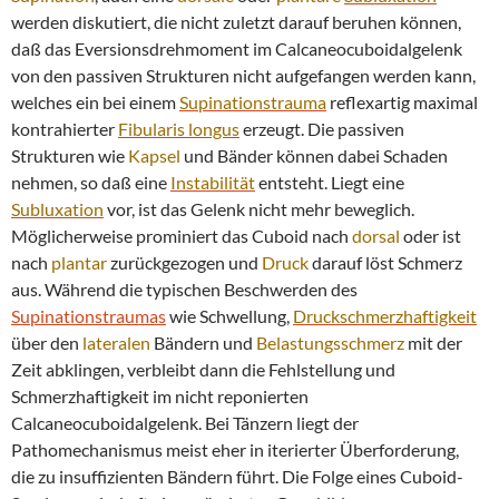
werden diskutiert, die nicht zuletzt darauf beruhen können,
daß das Eversionsdrehmoment im Calcaneocuboidalgelenk
von den passiven Strukturen nicht aufgefangen werden kann,
welches ein bei einem
Supinationstrauma
reflexartig maximal
kontrahierter
Fibularis longus
erzeugt. Die passiven
Strukturen wie
Kapsel
und Bänder können dabei Schaden
nehmen, so daß eine
Instabilität
entsteht. Liegt eine
Subluxation
vor, ist das Gelenk nicht mehr beweglich.
Möglicherweise prominiert das Cuboid nach
dorsal
oder ist
nach
plantar
zurückgezogen und
Druck
darauf löst Schmerz
aus. Während die typischen Beschwerden des
Supinationstraumas
wie Schwellung,
Druckschmerzhaftigkeit
über den
lateralen
Bändern und
Belastungsschmerz
mit der
Zeit abklingen, verbleibt dann die Fehlstellung und
Schmerzhaftigkeit im nicht reponierten
Calcaneocuboidalgelenk. Bei Tänzern liegt der
Pathomechanismus meist eher in iterierter Überforderung,
die zu insuffizienten Bändern führt. Die Folge eines Cuboid-