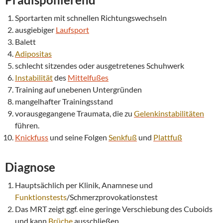
Sportarten mit schnellen Richtungswechseln
ausgiebiger
Laufsport
Balett
Adipositas
schlecht sitzendes oder ausgetretenes Schuhwerk
Instabilität
des
Mittelfußes
Training auf unebenen Untergründen
mangelhafter Trainingsstand
vorausgegangene Traumata, die zu
Gelenkinstabilitäten
führen.
Knickfuss
und seine Folgen
Senkfuß
und
Plattfuß
Diagnose
Hauptsächlich per Klinik, Anamnese und
Funktionstests
/Schmerzprovokationstest
Das MRT zeigt ggf. eine geringe Verschiebung des Cuboids
und kann
Brüche
ausschließen.