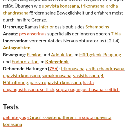
reißt. Übungen wie
upavista konasana
,
trikonasana
,
ardha
chandrasana
fördern seine Beweglichkeit und erfahren meist
durch ihn ihre Grenze.
Ursprung
: Ramus
inferior
ossis pubis des
Schambeins
Ansatz
:
pes anserinus
superficialis der inneren oberen
Tibia
Innervation
: vorderer Ast des Nervus obturatorius (L2-L4)
Antagonisten
:
Bewegung
:
Flexion
und
Adduktion
im
Hüftgelenk
,
Beugung
und
Endorotation
im
Kniegelenk
Dehnende Haltungen (
756
)
:
trikonasana
,
ardha chandrasana
,
upavista konasana
,
samakonasana
,
vasisthasana
,
4.
Hüftöffnung
,
parsva
upavista konasana
,
hasta
pagangusthasana: seitlich
,
supta pagangusthasana: seitlich
Tests
definite yoga
Gracilis
-
Seitendifferenz
in supta
upavista
konasana