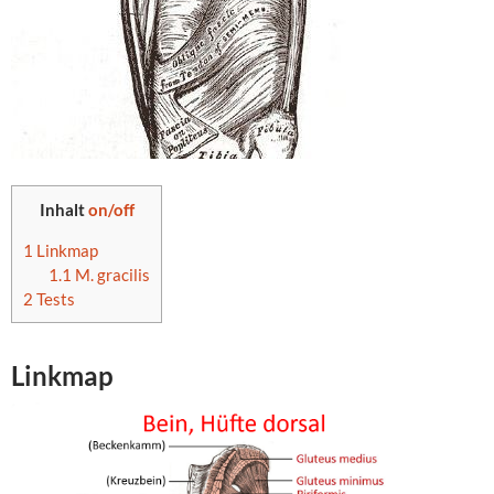
Inhalt
on/off
1
Linkmap
1.1
M. gracilis
2
Tests
Linkmap