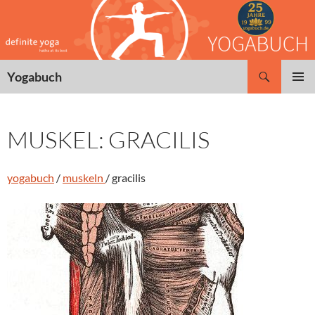
Zum
Inhalt
springen
Suchen
Yogabuch
PRIMÄR
MENÜ
MUSKEL: GRACILIS
yogabuch
/
muskeln
/ gracilis