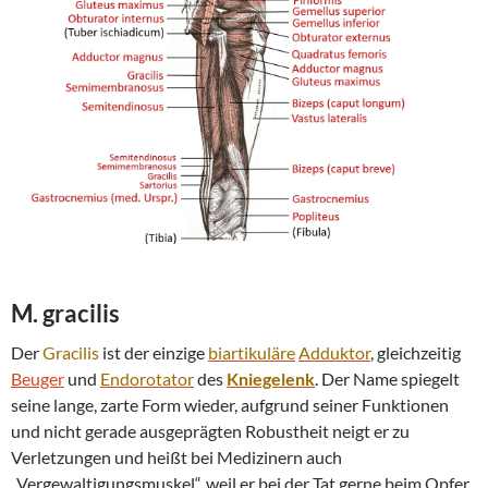
M. gracilis
Der
Gracilis
ist der einzige
biartikuläre
Adduktor
, gleichzeitig
Beuger
und
Endorotator
des
Kniegelenk
. Der Name spiegelt
seine lange, zarte Form wieder, aufgrund seiner Funktionen
und nicht gerade ausgeprägten Robustheit neigt er zu
Verletzungen und heißt bei Medizinern auch
„Vergewaltigungsmuskel“, weil er bei der Tat gerne beim Opfer