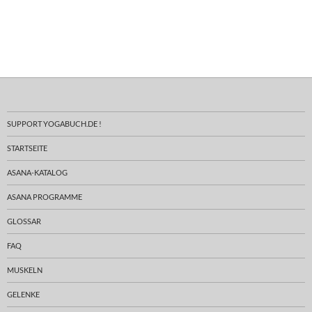
SUPPORT YOGABUCH.DE !
STARTSEITE
ASANA-KATALOG
ASANA PROGRAMME
GLOSSAR
FAQ
MUSKELN
GELENKE