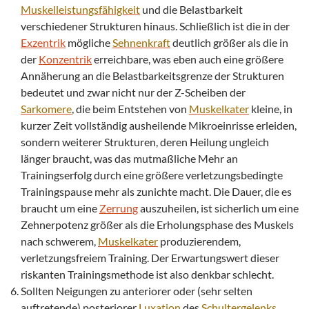
Muskelleistungsfähigkeit
und die Belastbarkeit
verschiedener Strukturen hinaus. Schließlich ist die in der
Exzentrik
mögliche
Sehnenkraft
deutlich größer als die in
der
Konzentrik
erreichbare, was eben auch eine größere
Annäherung an die Belastbarkeitsgrenze der Strukturen
bedeutet und zwar nicht nur der Z-Scheiben der
Sarkomere
, die beim Entstehen von
Muskelkater
kleine, in
kurzer Zeit vollständig ausheilende Mikroeinrisse erleiden,
sondern weiterer Strukturen, deren Heilung ungleich
länger braucht, was das mutmaßliche Mehr an
Trainingserfolg durch eine größere verletzungsbedingte
Trainingspause mehr als zunichte macht. Die Dauer, die es
braucht um eine
Zerrung
auszuheilen, ist sicherlich um eine
Zehnerpotenz größer als die Erholungsphase des Muskels
nach schwerem,
Muskelkater
produzierendem,
verletzungsfreiem Training. Der Erwartungswert dieser
riskanten Trainingsmethode ist also denkbar schlecht.
Sollten Neigungen zu anteriorer oder (sehr selten
auftretende) posteriorer
Luxation
des
Schultergelenks