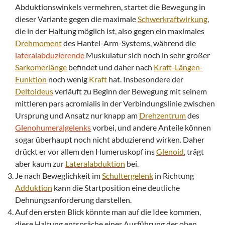
Abduktionswinkels vermehren, startet die Bewegung in
dieser Variante gegen die maximale
Schwerkraftwirkung
,
die in der Haltung möglich ist, also gegen ein maximales
Drehmoment
des Hantel-Arm-Systems, während die
lateralabduzierende
Muskulatur sich noch in sehr großer
Sarkomerlänge
befindet und daher nach
Kraft
-Längen-
Funktion
noch wenig
Kraft
hat. Insbesondere der
Deltoideus
verläuft zu Beginn der Bewegung mit seinem
mittleren pars acromialis in der Verbindungslinie zwischen
Ursprung und Ansatz nur knapp am
Drehzentrum
des
Glenohumeralgelenks
vorbei, und andere Anteile können
sogar überhaupt noch nicht abduzierend wirken. Daher
drückt er vor allem den Humeruskopf ins
Glenoid
, trägt
aber kaum zur
Lateralabduktion
bei.
Je nach Beweglichkeit im
Schultergelenk
in Richtung
Adduktion
kann die Startposition eine deutliche
Dehnungsanforderung darstellen.
Auf den ersten Blick könnte man auf die Idee kommen,
diese Haltung entspräche einer Ausführung der oben