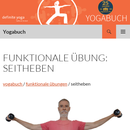
Zum
Inhalt
springen
Suchen
Yogabuch
PRIMÄR
MENÜ
FUNKTIONALE ÜBUNG:
SEITHEBEN
yogabuch
/
funktionale übungen
/ seitheben