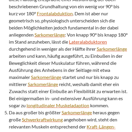
beschriebenen Grundhaltung von ein wenig vor 90° bis
kurz vor 180°
Frontalabduktion
. Dem ist aber nur
geometrisch so, physiologisch unterscheiden sich die
beiden Möglichkeiten jedoch fundamental in der dabei
anliegenden
Sarkomerlänge
: Von knapp 90° bis knapp 180°
im Stand anzuheben, lässt die
Lateralabduktoren
durchgehend in weniger als der Hälfte ihrer
Sarkomerlänge
arbeiten und kann, häufig ausgeführt, zu Einbußen in der
Beweglichkeit dieser Muskulatur führen, während die
Ausführung des Anhebens in der Seitlage mit etwa
maximaler
Sarkomerlänge
startet und nur bis knapp zu
mittlerer
Sarkomerlänge
reicht, weshalb damit eher ein
Zuwachs statt einer Einbuße an Flexibilität zu erwarten ist.
Bei einigermaßen in- und extensiver Ausführung kann es
sogar zu
longitudinaler Muskeladaption
kommen.
Da aus großer bis größter
Sarkomerlänge
heraus gegen
große
Schwerkraftwirkung
angehoben wird, steht den
relevanten Muskeln entsprechend der
Kraft
-Längen-