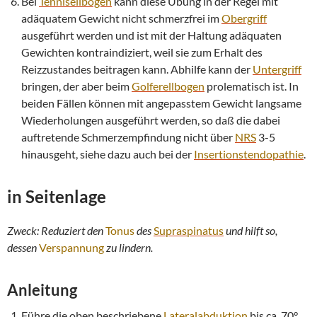
Bei
Tennisellbogen
kann diese Übung in der Regel mit
adäquatem Gewicht nicht schmerzfrei im
Obergriff
ausgeführt werden und ist mit der Haltung adäquaten
Gewichten kontraindiziert, weil sie zum Erhalt des
Reizzustandes beitragen kann. Abhilfe kann der
Untergriff
bringen, der aber beim
Golferellbogen
prolematisch ist. In
beiden Fällen können mit angepasstem Gewicht langsame
Wiederholungen ausgeführt werden, so daß die dabei
auftretende Schmerzempfindung nicht über
NRS
3-5
hinausgeht, siehe dazu auch bei der
Insertionstendopathie
.
in Seitenlage
Zweck: Reduziert den
Tonus
des
Supraspinatus
und hilft so,
dessen
Verspannung
zu lindern.
Anleitung
Führe die oben beschriebene
Lateralabduktion
bis ca. 70°