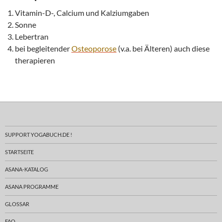
Vitamin-D-, Calcium und Kalziumgaben
Sonne
Lebertran
bei begleitender
Osteoporose
(v.a. bei Älteren) auch diese
therapieren
SUPPORT YOGABUCH.DE !
STARTSEITE
ASANA-KATALOG
ASANA PROGRAMME
GLOSSAR
FAQ