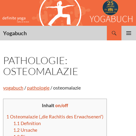
Zum
Inhalt
springen
Suchen
Yogabuch
PRIMÄR
MENÜ
PATHOLOGIE:
OSTEOMALAZIE
yogabuch
/
pathologie
/ osteomalazie
Inhalt
on/off
1
Osteomalazie („die Rachitis des Erwachsenen“)
1.1
Definition
1.2
Ursache