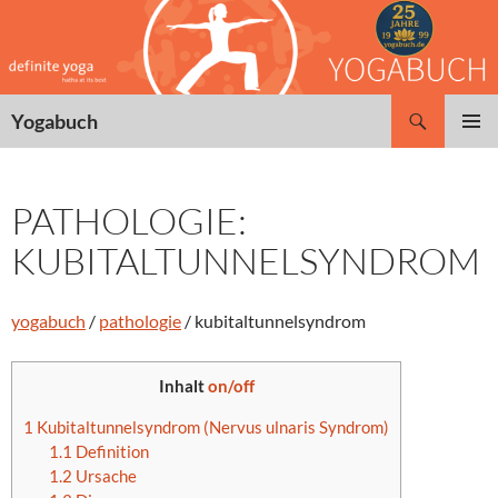
Zum
Inhalt
springen
Suchen
Yogabuch
PRIMÄR
MENÜ
PATHOLOGIE:
KUBITALTUNNELSYNDROM
yogabuch
/
pathologie
/ kubitaltunnelsyndrom
Inhalt
on/off
1
Kubitaltunnelsyndrom (Nervus ulnaris Syndrom)
1.1
Definition
1.2
Ursache