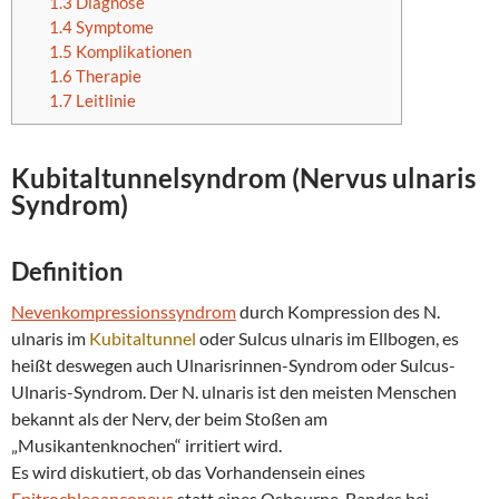
1.3
Diagnose
1.4
Symptome
1.5
Komplikationen
1.6
Therapie
1.7
Leitlinie
Kubitaltunnelsyndrom
(
Nervus ulnaris
Syndrom
)
Definition
Nevenkompressionssyndrom
durch Kompression des N.
ulnaris im
Kubitaltunnel
oder Sulcus ulnaris im Ellbogen, es
heißt deswegen auch Ulnarisrinnen-Syndrom oder Sulcus-
Ulnaris-Syndrom. Der N. ulnaris ist den meisten Menschen
bekannt als der Nerv, der beim Stoßen am
„Musikantenknochen“ irritiert wird.
Es wird diskutiert, ob das Vorhandensein eines
Epitrochleoanconeus
statt eines Osbourne-Bandes bei