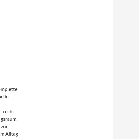
omplette
d in
t recht
ngsraum.
zur
 im Alltag