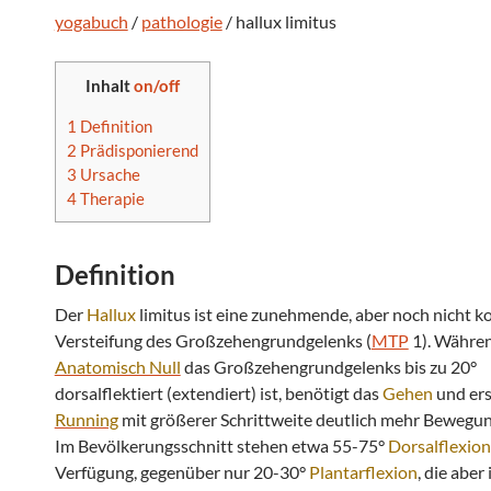
yogabuch
/
pathologie
/ hallux limitus
Inhalt
on/off
1
Definition
2
Prädisponierend
3
Ursache
4
Therapie
Definition
Der
Hallux
limitus ist eine zunehmende, aber noch nicht k
Versteifung des Großzehengrundgelenks (
MTP
1). Währen
Anatomisch Null
das Großzehengrundgelenks bis zu 20°
dorsalflektiert (extendiert) ist, benötigt das
Gehen
und ers
Running
mit größerer Schrittweite deutlich mehr Bewegu
Im Bevölkerungsschnitt stehen etwa 55-75°
Dorsalflexion
Verfügung, gegenüber nur 20-30°
Plantarflexion
, die aber