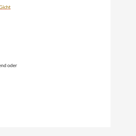
Gicht
end oder