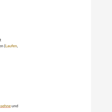
t
en (
Laufen
,
ssehne
und