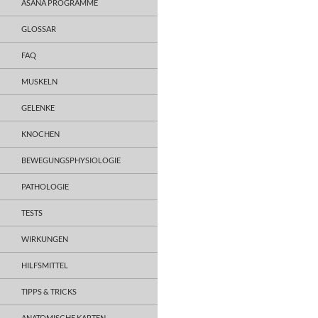
ASANA PROGRAMME
GLOSSAR
FAQ
MUSKELN
GELENKE
KNOCHEN
BEWEGUNGSPHYSIOLOGIE
PATHOLOGIE
TESTS
WIRKUNGEN
HILFSMITTEL
TIPPS & TRICKS
ANATOMISCHE KARTEN