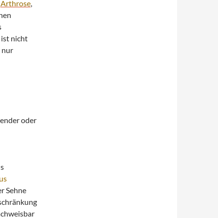
h
Arthrose
,
chen
s
ist nicht
 nur
render oder
ls
us
er Sehne
nschränkung
nachweisbar