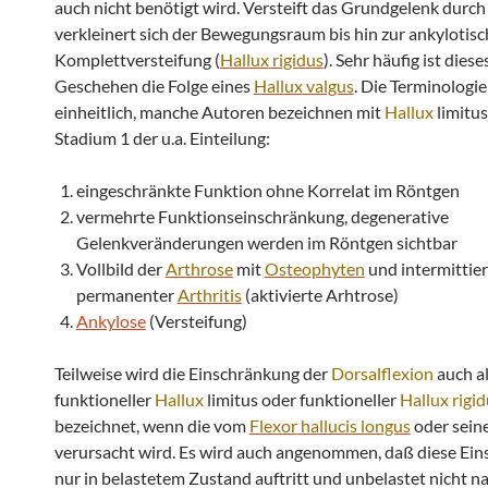
auch nicht benötigt wird. Versteift das Grundgelenk durc
verkleinert sich der Bewegungsraum bis hin zur ankylotis
Komplettversteifung (
Hallux
rigidus
). Sehr häufig ist diese
Geschehen die Folge eines
Hallux
valgus
. Die Terminologie 
einheitlich, manche Autoren bezeichnen mit
Hallux
limitus
Stadium 1 der u.a. Einteilung:
eingeschränkte Funktion ohne Korrelat im Röntgen
vermehrte Funktionseinschränkung, degenerative
Gelenkveränderungen werden im Röntgen sichtbar
Vollbild der
Arthrose
mit
Osteophyten
und intermittie
permanenter
Arthritis
(aktivierte Arhtrose)
Ankylose
(Versteifung)
Teilweise wird die Einschränkung der
Dorsalflexion
auch a
funktioneller
Hallux
limitus oder funktioneller
Hallux
rigid
bezeichnet, wenn die vom
Flexor
hallucis longus
oder sein
verursacht wird. Es wird auch angenommen, daß diese Ei
nur in belastetem Zustand auftritt und unbelastet nicht 