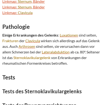
Linkmap:
Sternum
, Bänder
Linkmap:
Sternum
, Bänder
Linkmap:
Clavicula
Pathologie
Einige Erkrankungen des Gelenks
:
Luxationen
sind selten,
Frakturen
der
Clavicula
wirken sich allerdings auf das Gelenk
aus. Auch
Arthrosen
sind selten, sie verursachen dann vor
allem Schmerzen bei der
Lateralabduktion
ab ca. 80°. Seltener
ist das
Sternoklavikulargelenk
von Erkrankungen der
rheumatischen Formenkreises betroffen.
Tests
Tests des Sternoklavikulargelenks