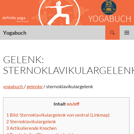
Zum
Inhalt
springen
Suchen
Yogabuch
PRIMÄR
MENÜ
GELENK:
STERNOKLAVIKULARGELEN
yogabuch
/
gelenke
/ sternoklavikulargelenk
Inhalt
on/off
1
Bild: Sternoklavikulargelenk von ventral (Linkmap)
2
Sternoklavikulargelenk
3
Artikulierende Knochen