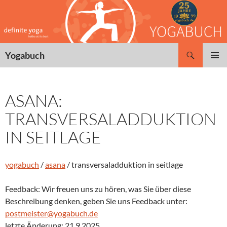
Zum
Inhalt
springen
Suchen
Yogabuch
PRIMÄR
MENÜ
ASANA:
TRANSVERSALADDUKTION
IN SEITLAGE
yogabuch
/
asana
/ transversaladduktion in seitlage
Feedback: Wir freuen uns zu hören, was Sie über diese
Beschreibung denken, geben Sie uns Feedback unter:
postmeister@yogabuch.de
letzte Änderung: 21.9.2025