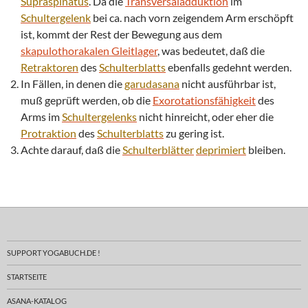
Supraspinatus
. Da die
Transversaladduktion
im
Schultergelenk
bei ca. nach vorn zeigendem Arm erschöpft
ist, kommt der Rest der Bewegung aus dem
skapulothorakalen Gleitlager
, was bedeutet, daß die
Retraktoren
des
Schulterblatts
ebenfalls gedehnt werden.
In Fällen, in denen die
garudasana
nicht ausführbar ist,
muß geprüft werden, ob die
Exorotationsfähigkeit
des
Arms im
Schultergelenks
nicht hinreicht, oder eher die
Protraktion
des
Schulterblatts
zu gering ist.
Achte darauf, daß die
Schulterblätter
deprimiert
bleiben.
SUPPORT YOGABUCH.DE !
STARTSEITE
ASANA-KATALOG