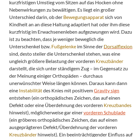
kurzfristigen Umstieg vom Sitzen auf das Hocken ohne
Nebenwirkungen zu bewältigen. Es liegt ein großer
Unterschied darin, ob der
Bewegungsapparat
sich von
Kindheit an an diese Haltung adaptiert hat oder ihm diese
kurzfristig im Erwachsenenleben aufgezwungen wird. Dazu
ist zu beachten, dass je weniger beweglich die
Unterschenkel bzw.
Fußgelenke
im Sinne der
Dorsalflexion
sind, desto steiler die Unterschenkel stehen, was eine
ungleich größere Belastung der vorderen
Kreuzbänder
darstellt, die sich unter ständigem Zug – im Gegensatz zu
der Meinung einiger Orthopäden – durchaus
unerwünschter Weise längen können. Daraus kann dann
eine
Instabilität
des Knies mit positivem
Gravity sign
entstehen (ein orthopädisches Zeichen, das auf einen
Defekt oder eine Überdehnung des vorderen
Kreuzbandes
hinweist), möglicherweise gar einer
vorderen Schublade
(ein gröberes orthopädisches Zeichen, das auf einen
ausgeprägteren Defekt/Überdehnung der vorderen
Kreuzbänder
hinweist). Ein beeinträchtigender Einfluss auf