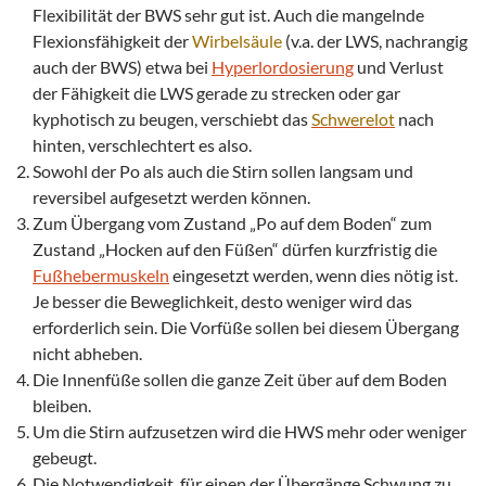
Flexibilität der BWS sehr gut ist. Auch die mangelnde
Flexionsfähigkeit der
Wirbelsäule
(v.a. der LWS, nachrangig
auch der BWS) etwa bei
Hyperlordosierung
und Verlust
der Fähigkeit die LWS gerade zu strecken oder gar
kyphotisch zu beugen, verschiebt das
Schwerelot
nach
hinten, verschlechtert es also.
Sowohl der Po als auch die Stirn sollen langsam und
reversibel aufgesetzt werden können.
Zum Übergang vom Zustand „Po auf dem Boden“ zum
Zustand „Hocken auf den Füßen“ dürfen kurzfristig die
Fußhebermuskeln
eingesetzt werden, wenn dies nötig ist.
Je besser die Beweglichkeit, desto weniger wird das
erforderlich sein. Die Vorfüße sollen bei diesem Übergang
nicht abheben.
Die Innenfüße sollen die ganze Zeit über auf dem Boden
bleiben.
Um die Stirn aufzusetzen wird die HWS mehr oder weniger
gebeugt.
Die Notwendigkeit, für einen der Übergänge Schwung zu