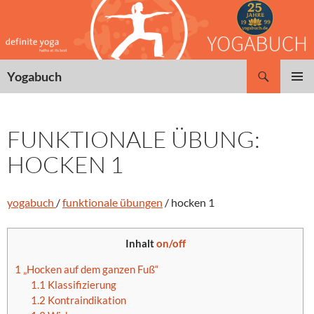
Zum
Inhalt
springen
Suchen
Yogabuch
PRIMÄR
MENÜ
FUNKTIONALE ÜBUNG:
HOCKEN 1
yogabuch
/
funktionale übungen
/ hocken 1
Inhalt
on/off
1
„Hocken auf dem ganzen Fuß“
1.1
Klassifizierung
1.2
Kontraindikation