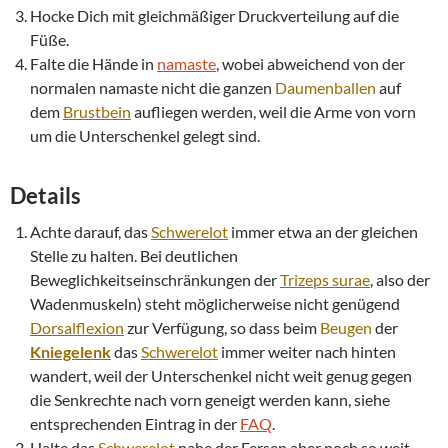
Hocke Dich mit gleichmäßiger Druckverteilung auf die
Füße.
Falte die Hände in
namaste
, wobei abweichend von der
normalen namaste nicht die ganzen
Daumenballen
auf
dem
Brustbein
aufliegen werden, weil die Arme von vorn
um die Unterschenkel gelegt sind.
Details
Achte darauf, das
Schwerelot
immer etwa an der gleichen
Stelle zu halten. Bei deutlichen
Beweglichkeitseinschränkungen der
Trizeps
surae
, also der
Wadenmuskeln) steht möglicherweise nicht genügend
Dorsalflexion
zur Verfügung, so dass beim
Beugen
der
Kniegelenk
das
Schwerelot
immer weiter nach hinten
wandert, weil der Unterschenkel nicht weit genug gegen
die Senkrechte nach vorn geneigt werden kann, siehe
entsprechenden Eintrag in der
FAQ
.
Halte das
Schwerelot
nahe der Fersen aber noch so weit