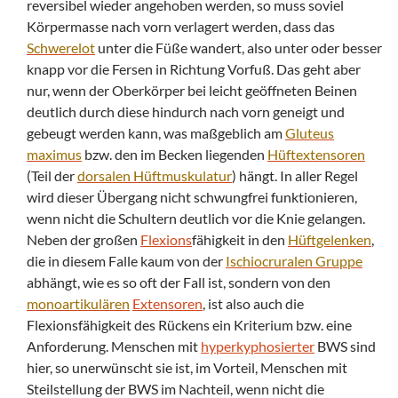
reversibel wieder angehoben werden, so muss soviel
Körpermasse nach vorn verlagert werden, dass das
Schwerelot
unter die Füße wandert, also unter oder besser
knapp vor die Fersen in Richtung Vorfuß. Das geht aber
nur, wenn der Oberkörper bei leicht geöffneten Beinen
deutlich durch diese hindurch nach vorn geneigt und
gebeugt werden kann, was maßgeblich am
Gluteus
maximus
bzw. den im Becken liegenden
Hüftextensoren
(Teil der
dorsalen
Hüftmuskulatur
) hängt. In aller Regel
wird dieser Übergang nicht schwungfrei funktionieren,
wenn nicht die Schultern deutlich vor die Knie gelangen.
Neben der großen
Flexions
fähigkeit in den
Hüftgelenken
,
die in diesem Falle kaum von der
Ischiocruralen Gruppe
abhängt, wie es so oft der Fall ist, sondern von den
monoartikulären
Extensoren
, ist also auch die
Flexionsfähigkeit des Rückens ein Kriterium bzw. eine
Anforderung. Menschen mit
hyperkyphosierter
BWS sind
hier, so unerwünscht sie ist, im Vorteil, Menschen mit
Steilstellung der BWS im Nachteil, wenn nicht die